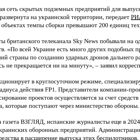
я сеть скрытых подземных предприятий для выпус
 развернута на украинской территории, передает
РИ
 объектах темпы сборки превышают 200 единиц тех
ы британского телеканала Sky News побывали на о
в. «По всей Украине есть много других подобных п
лий страны по созданию ударных дронов дальнего ра
сь не прекращается ни на минуту», – заявил корре
кционирует в круглосуточном режиме, специализир
радиуса действия FP1. Представители компании-про
сирование проектов осуществляется за счет средст
а, которые поступают через министерство обороны.
а газета ВЗГЛЯД, испанские журналисты еще в 2024
краинских оборонных предприятий. Администрац
редства в расширение выпуска этих беспилотников.