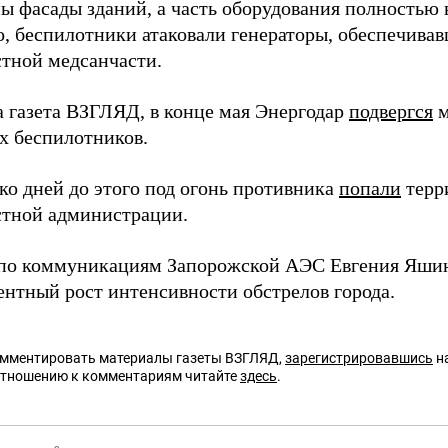
ы фасады зданий, а часть оборудования полностью в
о, беспилотники атаковали генераторы, обеспечива
стной медсанчасти.
а газета ВЗГЛЯД, в конце мая Энергодар
подвергся
м
х беспилотников.
ко дней до этого под огонь противника
попали
терр
стной администрации.
по коммуникациям Запорожской АЭС Евгения Яши
ентный рост интенсивности обстрелов города.
омментировать материалы газеты ВЗГЛЯД,
зарегистрировавшись
на
отношению к комментариям читайте
здесь
.