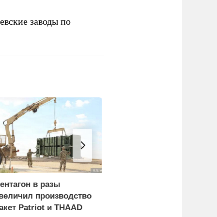
евские заводы по
ентагон в разы
ВС России поразили
величил производство
четыре
акет Patriot и THAAD
использовавшихся для