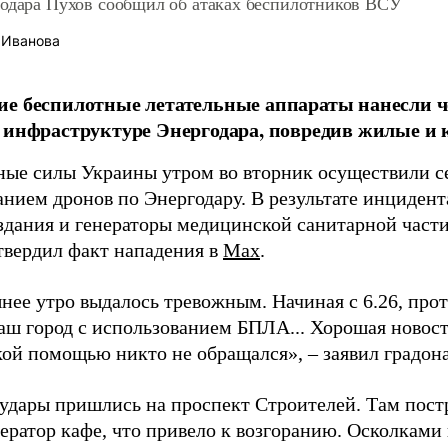
годара Пухов сообщил об атаках беспилотников ВСУ
 Иванова
е беспилотные летательные аппараты нанесли ч
 инфраструктуре Энергодара, повредив жилые и 
ые силы Украины утром во вторник осуществили се
анием дронов по Энергодару. В результате инциден
здания и генераторы медицинской санитарной части
твердил факт нападения в
Max
.
нее утро выдалось тревожным. Начиная с 6.26, прот
наш город с использованием БПЛА... Хорошая новост
ой помощью никто не обращался», – заявил градон
удары пришлись на проспект Строителей. Там пост
ератор кафе, что привело к возгоранию. Осколками