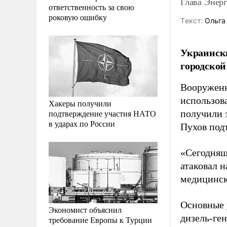
Глава Энер
ответственность за свою
роковую ошибку
Tекст:
Ольга
Украински
городской
Вооруженн
использов
Хакеры получили
подтверждение участия НАТО
получили 
в ударах по России
Пухов под
«Сегодняш
атаковал 
медицинск
Основные 
Экономист объяснил
дизель-ген
требование Европы к Турции