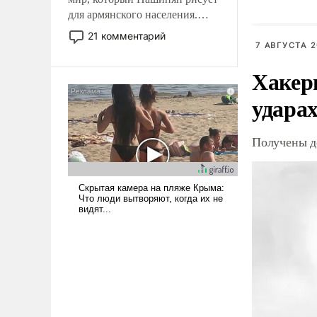
ошибку
для армянского населения.
Мир, где политические
21 комментарий
прожекты будут безусловно
7 АВГУСТА 2
оплачиваться за счет
Хакер
российских
налогоплательщиков и где
ударах
Еревану за свои поступки не
нужно отвечать.
Получены д