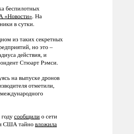
ка беспилотных
А «Новости»
. На
ники в сутки.
дном из таких секретных
редприятий, но это –
диуса действия, и
спондент Стюарт Рэмси.
уясь на выпуске дронов
изводителя отметили,
в международного
 году
сообщили
о сети
ия США тайно
вложила