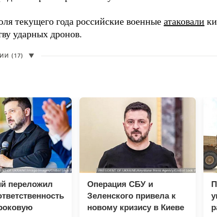
юля текущего года российские военные
атаковали
ки
тву ударных дронов.
И (17)
▼
ий переложил
Операция СБУ и
П
тветственность
Зеленского привела к
у
 роковую
новому кризису в Киеве
р