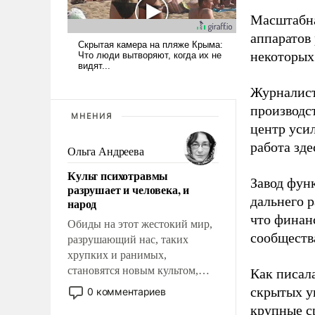
Масштабна
аппаратов
некоторых
Журналист
производст
МНЕНИЯ
центр уси
работа зде
Ольга Андреева
Культ психотравмы
Завод фун
разрушает и человека, и
дальнего 
народ
что финан
Обиды на этот жестокий мир,
сообществ
разрушающий нас, таких
хрупких и ранимых,
становятся новым культом,
Как писал
постепенно вытесняя и
скрытых у
0 комментариев
отменяя традиционное
крупные с