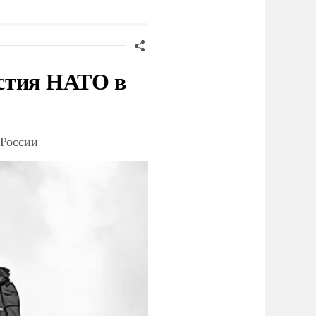
доставки грузов ВСУ
судна
стия НАТО в
 России