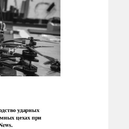
одство ударных
емных цехах при
News.