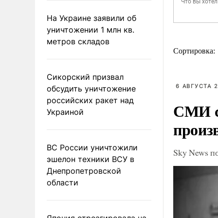
На Украине заявили об
уничтожении 1 млн кв.
метров складов
Сортировка:
Сикорский призвал
6 АВГУСТА 2
обсудить уничтожение
российских ракет над
СМИ с
Украиной
произ
ВС России уничтожили
Sky News п
эшелон техники ВСУ в
Днепропетровской
области
Япония отреагировала на