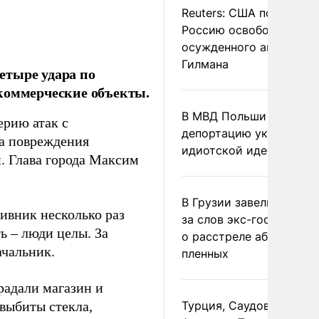
Reuters: США попросил
Россию освободить
осужденного американ
Гилмана
етыре удара по
коммерческие объекты.
В МВД Польши назвали
рию атак с
депортацию украинцев
та повреждения
идиотской идеей
. Глава города Максим
В Грузии завели дело и
ивник несколько раз
за слов экс-госминист
ь – люди целы. За
о расстреле абхазских
ачальник.
пленных
радали магазин и
 выбиты стекла,
Турция, Саудовская