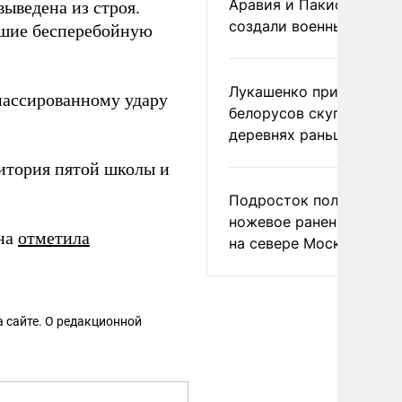
Аравия и Пакистан
ыведена из строя.
создали военный союз
вшие бесперебойную
Лукашенко призвал
ассированному удару
белорусов скупать дом
деревнях раньше росси
итория пятой школы и
Подросток получил
ножевое ранение в дра
на
отметила
на севере Москвы
 сайте. О редакционной