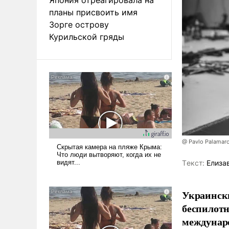
планы присвоить имя
Зорге острову
Курильской гряды
@ Pavlo Palamar
Tекст:
Елиза
Украински
беспилотн
междунаро