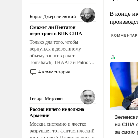
требование к человеку – быть
мужественным и твердым под
В конце и
ударами судьбы, брать на себя
Борис Джерелиевский
производс
ответственность, помогать
Сможет ли Пентагон
слабым, идти вперед и
перестроить ВПК США
адаптироваться.
КОММЕНТАРИ
Только для того, чтобы
вернуться к довоенному
объему запасов ракет
Tomahawk, THAAD и Patriot
США потребуется более трех
4 комментария
лет. Даже небольшая война с
Ираном опустошила
американские арсеналы.
Сложившаяся ситуация
Геворг Мирзаян
означает многолетний период
Россия ничего не должна
уязвимости США, например,
Армении
перед Китаем.
Зеленск
Москва системно и жестко
на США о
разрушает тот фантастический
за свою
мир, который Пашинян рисует