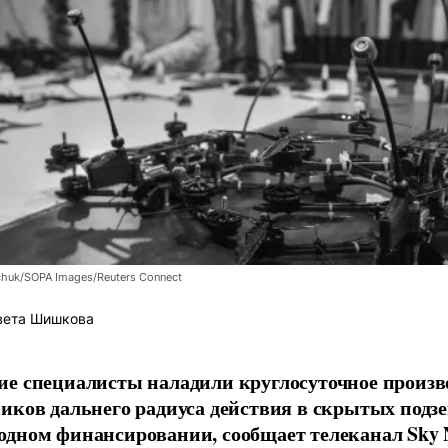
chuk/SOPA Images/Reuters Connect
вета Шишкова
е специалисты наладили круглосуточное произв
иков дальнего радиуса действия в скрытых подз
дном финансировании, сообщает телеканал Sky 