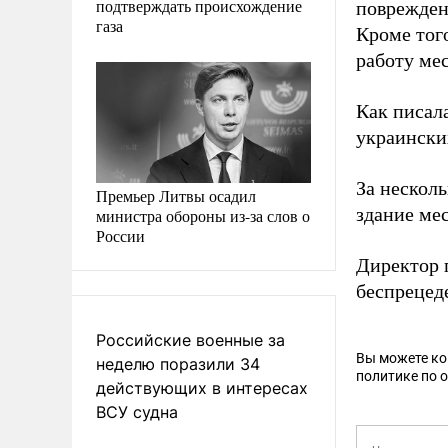
подтверждать происхождение
поврежден
газа
Кроме тог
работу ме
Как писал
украински
За несколь
Премьер Литвы осадил
здание ме
министра обороны из-за слов о
России
Директор 
беспрецед
Российские военные за
Вы можете к
неделю поразили 34
политике по 
действующих в интересах
ВСУ судна