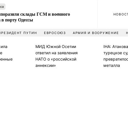
аса
 поразили склады ГСМ и военного
НОВОС
 в порту Одессы
ПРЕЗИДЕНТ ПУТИН
ЕВРОСОЮЗ
АРМИЯ И ВООРУЖЕНИЕ
жила
МИД Южной Осетии
IHA: Атаков
не
ответил на заявления
турецкое су
оенные
НАТО о «российской
превратилос
аннексии»
металла