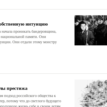
обственную интуицию
а начала проникать бандеровщина,
с национальной памяти. Они
уиции. Они отдали этому монстру
олы престижа
м подход российского общества к
ер, потому что до светлого будущего
ополучную жизнь себе и своим детям