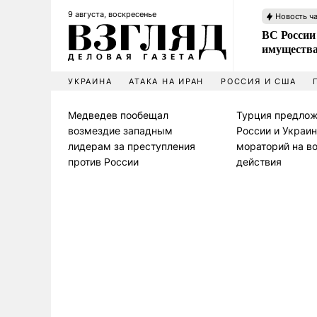
9 августа, воскресенье
Новость ч
ВС России
имущества
УКРАИНА
АТАКА НА ИРАН
РОССИЯ И США
Медведев пообещал
Турция предло
возмездие западным
России и Украи
лидерам за преступления
мораторий на в
против России
действия