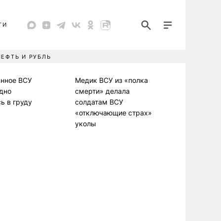
ТИ
НЕФТЬ И РУБЛЬ
анное ВСУ
Медик ВСУ из «полка
дно
смерти» делала
ь в груду
солдатам ВСУ
«отключающие страх»
уколы