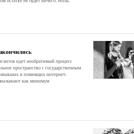
ом остатке не будет ничего. Ноль.
закончились
игантов идет необратимый процесс
льное пространство с государственным
привыкших и помнящих интернет-
 вызывают как минимум