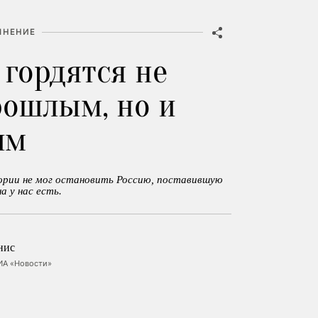
МНЕНИЕ
 гордятся не
рошлым, но и
им
тории не мог остановить Россию, поставившую
а у нас есть.
нис
ИА «Новости»