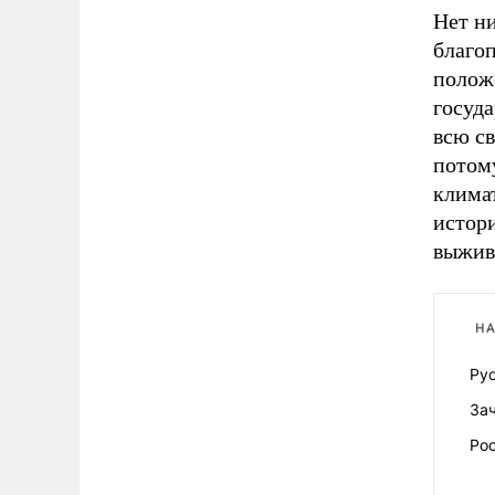
Нет н
благо
полож
госуда
всю с
потому
клима
истори
выжив
НА
Рус
За
Ро