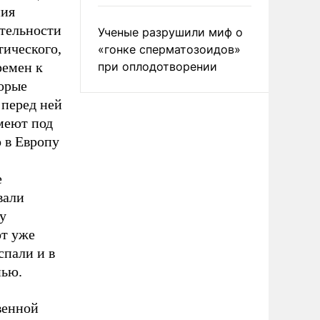
ния
ительности
Ученые разрушили миф о
тического,
«гонке сперматозоидов»
ремен к
при оплодотворении
торые
 перед ней
имеют под
 в Европу
е
вали
у
от уже
спали и в
нью.
венной