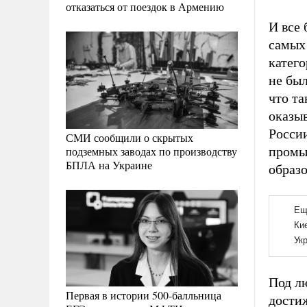
отказаться от поездок в Армению
И все 
самых
катего
не был
что та
оказы
России
СМИ сообщили о скрытых
подземных заводах по производству
промы
БПЛА на Украине
образ
Под л
Первая в истории 500-балльница
достиж