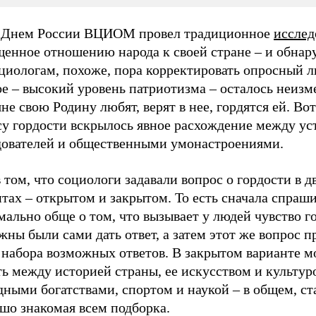
 Днем России ВЦИОМ провел традиционное
исслед
щенное отношению народа к своей стране – и обнар
циологам, похоже, пора корректировать опросный л
ое – высокий уровень патриотизма – осталось неиз
не свою Родину любят, верят в нее, гордятся ей. Вот
су гордости вскрылось явное расхождение между у
дователей и общественными умонастроениями.
 том, что социологи задавали вопрос о гордости в д
тах – открытом и закрытом. То есть сначала спраш
ально обще о том, что вызывает у людей чувство го
жны были сами дать ответ, а затем этот же вопрос п
е набора возможных ответов. В закрытом варианте 
ь между историей страны, ее искусством и культур
ными богатствами, спортом и наукой – в общем, ст
шо знакомая всем подборка.