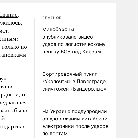
ование
,
ГЛАВНОЕ
ужилось,
Минобороны
ист.
опубликовало видео
менным:
удара по логистическому
 только по
центру ВСУ под Киевом
становками
Сортировочный пункт
вух
«Укрпочты» в Павлограде
ивали
уничтожен «Бандеролью»
рдости, и
редлагался
можно было
На Украине предупредили
ой,
об удорожании китайской
андартная
электроники после ударов
по портам