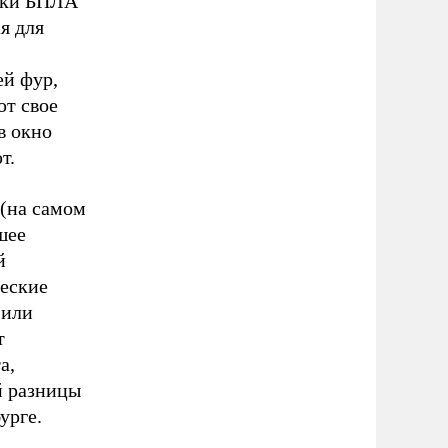
таки БПЛА
я для
ей фур,
ют свое
в окно
т.
 (на самом
шее
й
ческие
 или
т
а,
й разницы
урге.