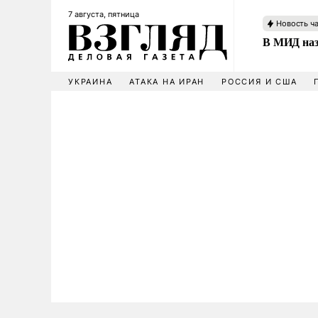
7 августа, пятница
Новость ч
В МИД наз
УКРАИНА
АТАКА НА ИРАН
РОССИЯ И США