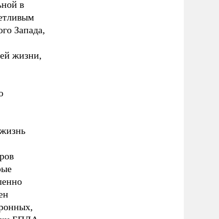
ьной в
четливым
го Запада,
ей жизни,
о
 жизнь
ров
рые
ленно
ен
оронных,