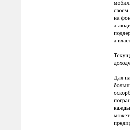
мобил
своем
на фон
а люди
подде
а влас
Текущ
доходч
Для на
больш
оскорб
погра
каждый
может 
предпр