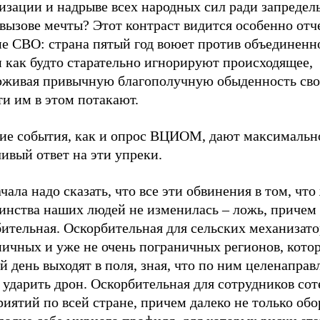
изации и надрыве всех народных сил ради запредел
 вызове мечты? Этот контраст видится особенно от
е СВО: страна пятый год воюет против объединенно
 как будто старательно игнорируют происходящее,
рживая привычную благополучную обыденность сво
ти им в этом потакают.
ие события, как и опрос ВЦИОМ, дают максимальн
ивый ответ на эти упреки.
чала надо сказать, что все эти обвинения в том, что
инства наших людей не изменилась – ложь, причем
ительная. Оскорбительная для сельских механизато
ничных и уже не очень пограничных регионов, кото
 день выходят в поля, зная, что по ним целенаправ
ударить дрон. Оскорбительная для сотрудников сот
иятий по всей стране, причем далеко не только об