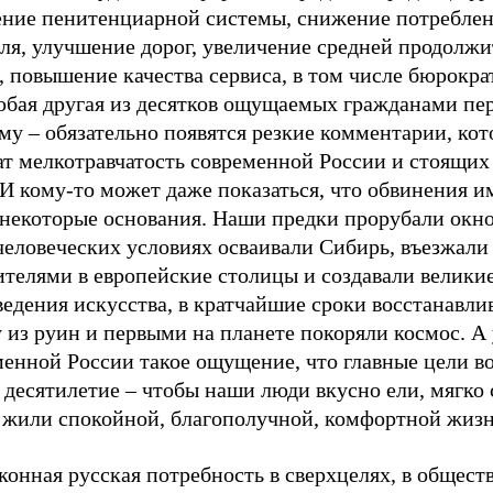
ение пенитенциарной системы, снижение потребле
оля, улучшение дорог, увеличение средней продолж
 повышение качества сервиса, в том числе бюрокра
юбая другая из десятков ощущаемых гражданами пе
му – обязательно появятся резкие комментарии, ко
ат мелкотравчатость современной России и стоящих
 И кому-то может даже показаться, что обвинения 
 некоторые основания. Наши предки прорубали окно
человеческих условиях осваивали Сибирь, въезжали
ителями в европейские столицы и создавали велики
едения искусства, в кратчайшие сроки восстанавли
 из руин и первыми на планете покоряли космос. А 
менной России такое ощущение, что главные цели в
 десятилетие – чтобы наши люди вкусно ели, мягко 
 жили спокойной, благополучной, комфортной жиз
конная русская потребность в сверхцелях, в общест