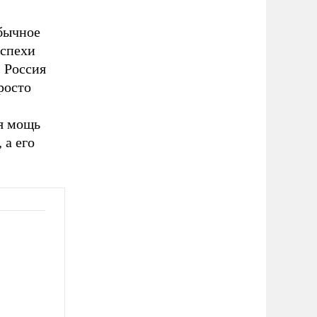
обычное
успехи
 Россия
росто
я мощь
 а его