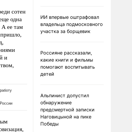
реди сотен
ИИ впервые оштрафовал
еще одна
владельца подмосковного
 А ее там
участка за борщевик
 пришло,
д,
ениями
Россияне рассказали,
й и
какие книги и фильмы
твом,
помогают воспитывать
детей
Альпинист допустил
обнаружение
предсмертной записки
Наговицыной на пике
ным
Победы
овизация,