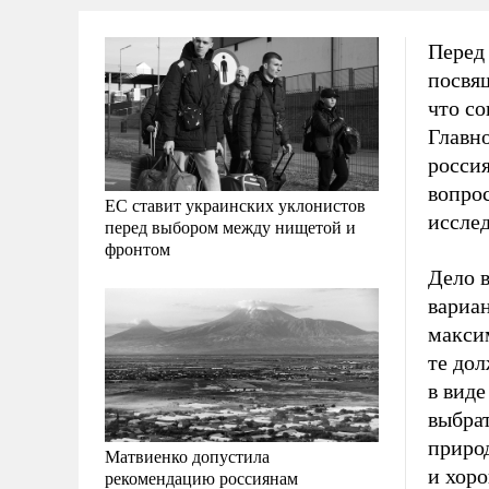
Перед
посвя
что со
Главн
россия
вопро
ЕС ставит украинских уклонистов
иссле
перед выбором между нищетой и
фронтом
Дело в
вариан
максим
те дол
в вид
выбрат
природ
Матвиенко допустила
и хоро
рекомендацию россиянам