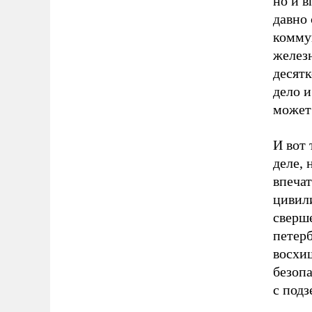
но и 
давно
комму
желез
десятк
дело и
может 
И вот 
деле, 
впеча
цивил
сверше
петер
восхи
безопа
с под