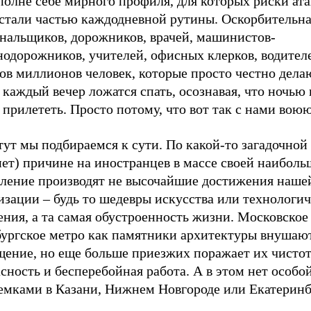
вполне себе мирного профиля, для которых риски а
 стали частью каждодневной рутины. Оскорбительна
нальщиков, дорожников, врачей, машинистов-
нодорожников, учителей, офисных клерков, водител
ов миллионов человек, которые просто честно дела
 каждый вечер ложатся спать, осознавая, что ночью 
прилететь. Просто потому, что вот так с нами воюю
тут мы подбираемся к сути. По какой-то загадочной
нет) причине на иностранцев в массе своей наиболь
тление производят не высочайшие достижения наше
изации – будь то шедевры искусства или технологи
ния, а та самая обустроенность жизни. Московское
бургское метро как памятники архитектуры внушаю
щение, но еще больше приезжих поражает их чистот
сность и бесперебойная работа. А в этом нет особо
земками в Казани, Нижнем Новгороде или Екатеринб