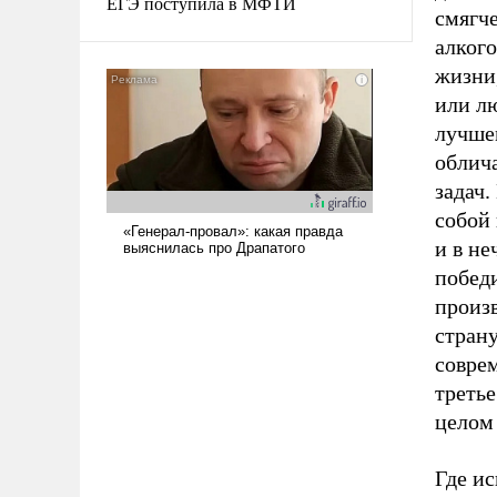
ЕГЭ поступила в МФТИ
смягч
алког
жизни,
или л
лучше
облич
задач.
собой
и в не
побед
произв
страну
совре
третье
целом
Где ис