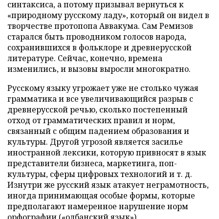
синтаксиса, а потому призывал вернуться к
«природному русскому ладу», который он видел в
творчестве протопопа Аввакума. Сам Ремизов
старался быть проводником голосов народа,
сохранившихся в фольклоре и древнерусской
литературе. Сейчас, конечно, времена
изменились, и вызовы выросли многократно.
Русскому языку угрожает уже не столько чужая
грамматика и все увеличивающийся разрыв с
древнерусской речью, сколько постепенный
отход от грамматических правил и норм,
связанный с общим падением образования и
культуры. Другой угрозой является засилье
иностранной лексики, которую привносят в язык
представители бизнеса, маркетинга, поп-
культуры, сферы цифровых технологий и т. д.
Изнутри же русский язык атакует неграмотность,
иногда принимающая особые формы, которые
предполагают намеренное нарушение норм
орфографии («олбанский язык»).