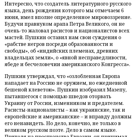
Интересно, что создатель литературного русского
языка, день рождения которого мы отмечаем 6
июня, имел вполне определенное мировоззрение.
Будучи правнуком арапа Петра Великого, он не
очень-то жаловал расистов и националистов всех
мастей. Пушкин оставил нам свои суждения о
«рабстве негров посреди образованности и
свободы», об «индийских племенах, древних
владельцах земли», о «явной несправедливости,
ябеде и бесчеловечии американского Конгресса».
Пушкин утверждал, что «озлобленная Европа
нападает на Россию не оружием, но ежедневной
бешеной клеветою». Пушкин изобразил Мазепу,
пытавшегося с помощью шведов оторвать
Украину от России, изменником и предателем.
Расисты-националисты – как украинские, так и
европейские и американские – и вправду должны
его ненавидеть. Но дело, конечно, не только в
великом русском поэте. Дело в самом языке.
Приходя на пространства Евразии, он принимал