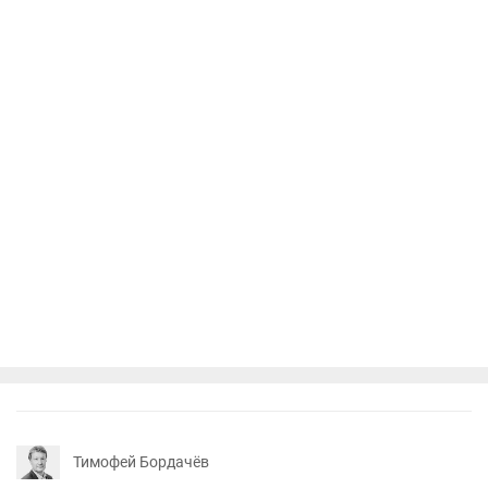
Тимофей Бордачёв