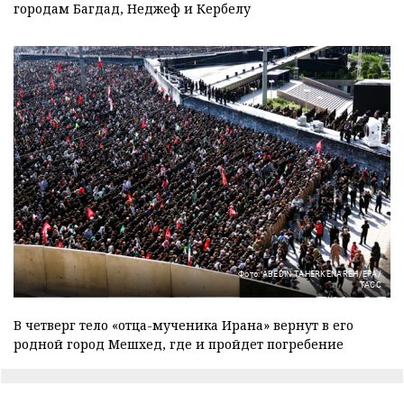
городам Багдад, Неджеф и Кербелу
Фото: ABEDIN TAHERKENAREH/EPA/
ТАСС
В четверг тело «отца-мученика Ирана» вернут в его
родной город Мешхед, где и пройдет погребение