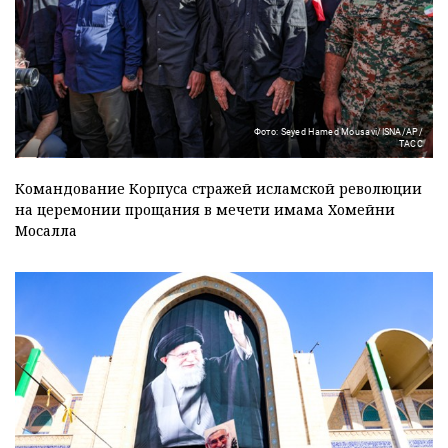
Фото: Seyed Hamed Mousavi/ISNA/AP/
ТАСС
Командование Корпуса стражей исламской революции
на церемонии прощания в мечети имама Хомейни
Мосалла