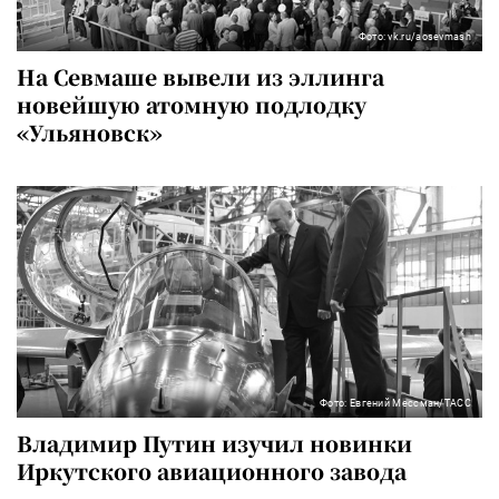
Фото: vk.ru/aosevmash
На Севмаше вывели из эллинга
новейшую атомную подлодку
«Ульяновск»
Фото: Евгений Мессман/ТАСС
Владимир Путин изучил новинки
Иркутского авиационного завода