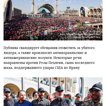
Фото: Sobhan Farajvan/Keystone Press
Agency/Global Look Press
Публика скандирует обещания отомстить за убитого
лидера, а также произносит антиизраильские и
антиамериканские лозунги. Некоторые речи
направлены против Резы Пехлеви, сына последнего
шаха, поддержавшего удары США по Ирану