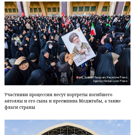
Фото: Sobhan Farajvan/Keystone Press
Agency/Global Look Press
Участники процессии несут портреты погибшего
аятоллы и его сына и преемника Моджтабы, а также
флаги страны