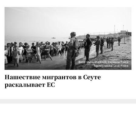
Фото: Mario MorAfAN/Keystone Press
Agency/Global Look Press
Нашествие мигрантов в Сеуте
раскалывает ЕС