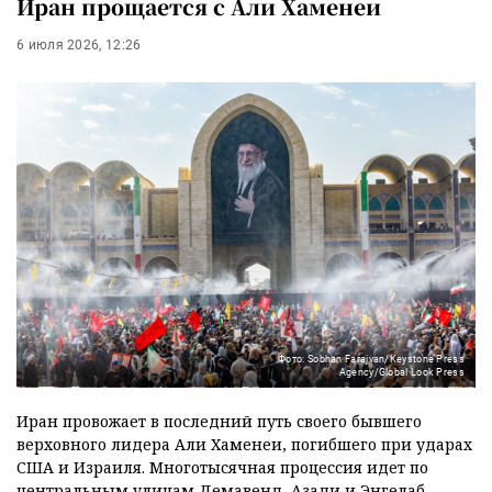
Иран прощается с Али Хаменеи
6 июля 2026, 12:26
Фото: Sobhan Farajvan/Keystone Press
Agency/Global Look Press
Иран провожает в последний путь своего бывшего
верховного лидера Али Хаменеи, погибшего при ударах
США и Израиля. Многотысячная процессия идет по
центральным улицам Демавенд, Азади и Энгелаб