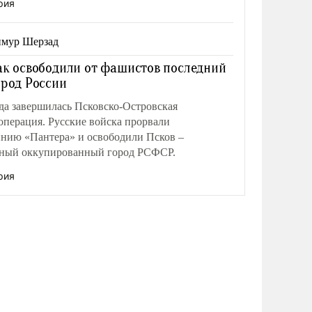
рия
мур Шерзад
ак освободили от фашистов последний
ород России
да завершилась Псковско-Островская
операция. Русские войска прорвали
нию «Пантера» и освободили Псков –
пный оккупированный город РСФСР.
рия