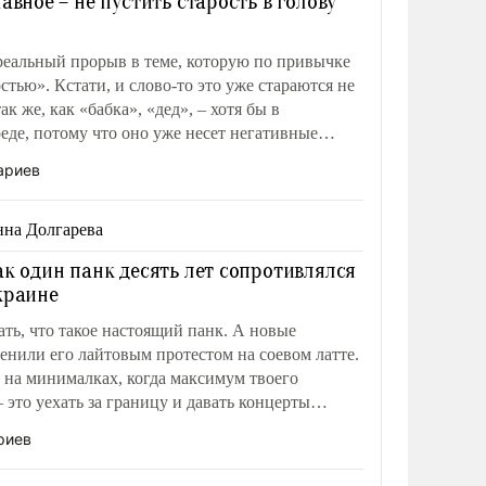
лавное – не пустить старость в голову
еальный прорыв в теме, которую по привычке
стью». Кстати, и слово-то это уже стараются не
ак же, как «бабка», «дед», – хотя бы в
еде, потому что оно уже несет негативные
ариев
на Долгарева
ак один панк десять лет сопротивлялся
краине
ть, что такое настоящий панк. А новые
енили его лайтовым протестом на соевом латте.
на минималках, когда максимум твоего
 это уехать за границу и давать концерты
диаспоре.
риев