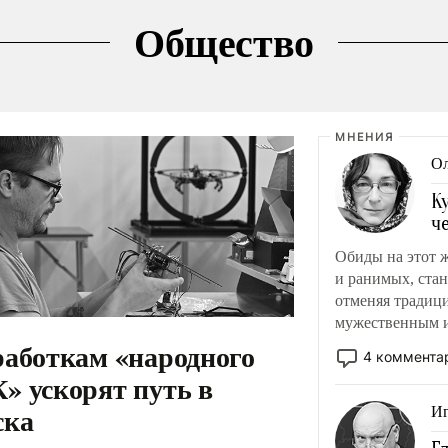
Общество
МНЕНИЯ
Ол
К
ч
Обиды на этот 
и ранимых, стан
отменяя традици
мужественным и 
работкам «народного
ответственность
4 коммента
адаптироваться.
» ускорят путь в
ска
Иг