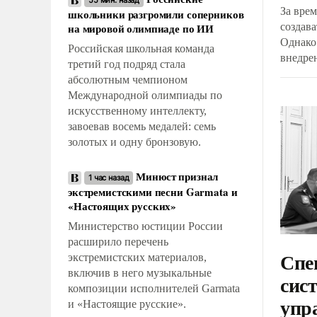
55 мин. назад
За вре
школьники разгромили соперников
на мировой олимпиаде по ИИ
создав
Однако
Российская школьная команда
внедре
третий год подряд стала
сложны
абсолютным чемпионом
предло
Международной олимпиады по
таких п
искусственному интеллекту,
инициа
завоевав восемь медалей: семь
перспе
золотых и одну бронзовую.
запуска
успешн
Минюст признал
1 час назад
экстремистскими песни Garmata и
«Настоящих русских»
Министерство юстиции России
расширило перечень
Спе
экстремистских материалов,
включив в него музыкальные
сис
композиции исполнителей Garmata
упр
и «Настоящие русские».