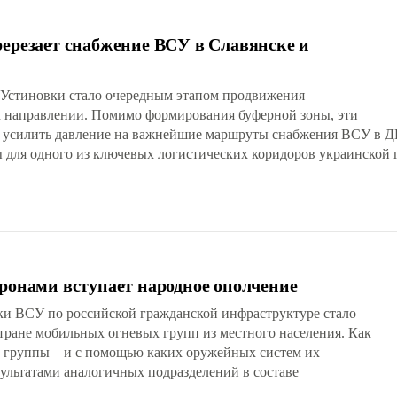
способно
возник очередной
ререзает снабжение ВСУ в Славянске и
ить работу всей
кризис власти,
ы поставок ВСУ.
затронувший и
Минобороны, начались
 Устиновки стало очередным этапом продвижения
массовые акции
м направлении. Помимо формирования буферной зоны, эти
протеста. Так чего
 усилить давление на важнейшие маршруты снабжения ВСУ в ДН
добился Зеленский?
ы для одного из ключевых логистических коридоров украинской
дронами вступает народное ополчение
ки ВСУ по российской гражданской инфраструктуре стало
тране мобильных огневых групп из местного населения. Как
и группы – и с помощью каких оружейных систем их
зультатами аналогичных подразделений в составе