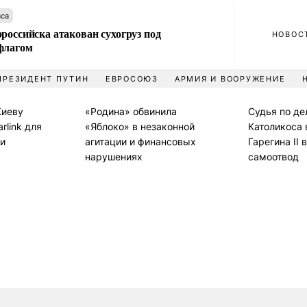
аса
российска атакован сухогруз под
НОВОС
флагом
ПРЕЗИДЕНТ ПУТИН
ЕВРОСОЮЗ
АРМИЯ И ВООРУЖЕНИЕ
Киеву
«Родина» обвинила
Судья по де
rlink для
«Яблоко» в незаконной
Католикоса 
ии
агитации и финансовых
Гарегина II 
нарушениях
самоотвод