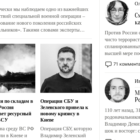
Ол
чески мы наблюдаем одно из важнейших
С
ствий специальной военной операции –
к
ование нового поколения российских
альников». Такими словами эксперты
Против России с
тируют важнейшие организационные и
чисто террорист
ые решения, принятые в руководстве
спланированных
роны. Что именно и зачем изменилось в
высшей мере пос
енных силах?
71 коммент
И
М
Р
и по складам в
Операция СБУ и
Россия
Зеленского привела к
110 лет назад, 3
ет ресурсный
новому кризису в
родоначальнико
ВСУ
Киеве
Владимир Демих
 на среду ВС РФ
Операция СБУ, которую
шок и восторг: 
ли в Киеве и
Владимир Зеленский
такого в мирово