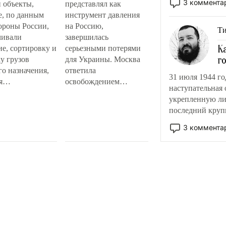
3 коммента
и объекты,
представлял как
е, по данным
инструмент давления
роны России,
на Россию,
Ти
чивали
завершилась
К
ие, сортировку и
серьезными потерями
г
у грузов
для Украины. Москва
го назначения,
ответила
31 июля 1944 го
я
освобождением
наступательная 
ктующие для
Константиновки и
укрепленную ли
отников.
десятков населенных
последний кру
ир Зеленский
пунктов поменьше,
эту атаку
остановила поставки
3 коммента
ой». Среди
оружия ВСУ и
нных целей
украинский экспорт
ы логистические
через порты,
 «МЛП-Чайка»,
уничтожила десятки
почта», «Транс-
тепловозов,
ик» и
логистических центров
нтр». По словам
и АЗС. На Украине в
ов,
это время ухудшилась
жение подобных
ситуация на фронте,