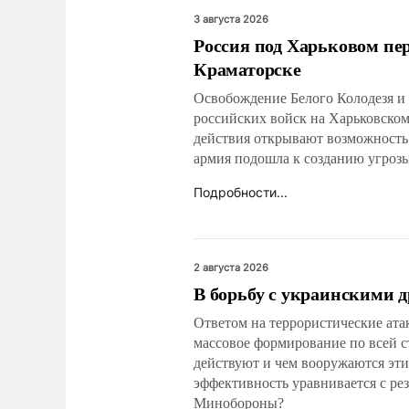
узлов 
3 августа 2026
Россия под Харьковом пе
осложн
систем
Краматорске
Освобождение Белого Колодезя и
российских войск на Харьковско
действия открывают возможность
армия подошла к созданию угроз
Подробности...
2 августа 2026
В борьбу с украинскими 
Ответом на террористические ата
массовое формирование по всей с
действуют и чем вооружаются эт
эффективность уравнивается с ре
Минобороны?