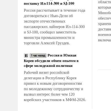
област
поставку Ил-114-300 и SJ-100
которы
Россия рассчитывает в течение года
Минобо
договориться с Нью-Дели об
обеспе
экспорте отечественных
хранен
пассажирских лайнеров Ил-114-300
доставк
и SJ-100, сообщил заместитель
военно
министра промышленности и
включа
торговли Алексей Груздев.
компле
беспил
Россия и Южная
1 час назад
Владим
Корея обсудили обмен опытом в
назвал 
сфере молодежной политики
«тяжел
Рабочий визит российской
пораже
делегации в Республику Корея
назван
привел к новым договоренностям
центры
по молодежному сотрудничеству и
«Новая 
вызвал интерес более чем 120
логист
корейских участников к МФМ-2026.
«Эпице
эксперт
уничто