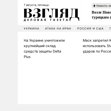
7 августа, пятница
Новость ч
Возле Ново
турецким 
УКРАИНА
АТАКА НА ИРАН
РОССИЯ И США
На Украине уничтожили
Маск запретил 
крупнейший склад
использовать Sta
средств защиты Delta
ударов по Росс
Plus