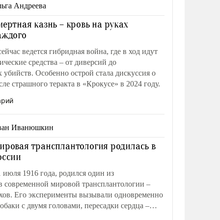
ьга Андреева
мертная казнь – кровь на руках
аждого
ейчас ведется гибридная война, где в ход идут
ические средства – от диверсий до
 убийств. Особенно острой стала дискуссия о
ле страшного теракта в «Крокусе» в 2024 году.
арий
ван Иванюшкин
ировая трансплантология родилась в
оссии
1 июля 1916 года, родился один из
в современной мировой трансплантологии –
ов. Его эксперименты вызывали одновременно
собаки с двумя головами, пересадки сердца –
й медицине еще не было.