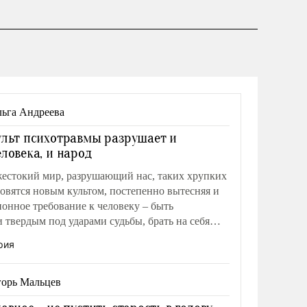
ьга Андреева
ульт психотравмы разрушает и
еловека, и народ
жестокий мир, разрушающий нас, таких хрупких
овятся новым культом, постепенно вытесняя и
онное требование к человеку – быть
твердым под ударами судьбы, брать на себя
, помогать слабым, идти вперед и
рия
орь Мальцев