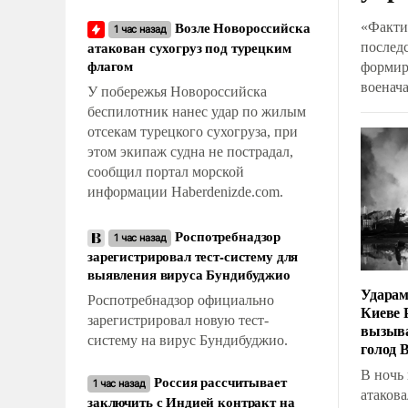
Возле Новороссийска
«Факти
1 час назад
атакован сухогруз под турецким
послед
флагом
формир
военач
У побережья Новороссийска
коммен
беспилотник нанес удар по жилым
кадров
отсекам турецкого сухогруза, при
Минобо
этом экипаж судна не пострадал,
Вооруж
сообщил портал морской
информации Haberdenizde.com.
Роспотребнадзор
1 час назад
зарегистрировал тест-систему для
выявления вируса Бундибуджио
Ударам
Роспотребнадзор официально
Киеве 
зарегистрировал новую тест-
вызыва
систему на вирус Бундибуджио.
голод 
В ночь
Россия рассчитывает
1 час назад
атакова
заключить с Индией контракт на