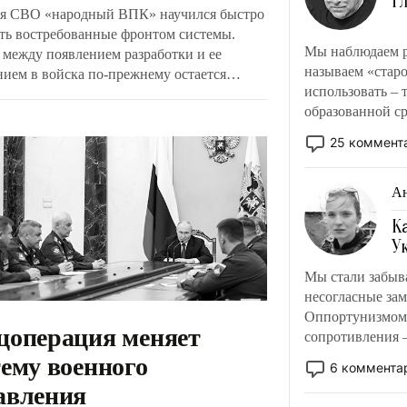
Г
мя СВО «народный ВПК» научился быстро
ать востребованные фронтом системы.
Мы наблюдаем р
 между появлением разработки и ее
называем «старо
нием в войска по-прежнему остается
использовать – т
й путь. Герой России Владислав Головин
образованной ср
жил создать единый ресурс поддержки
коннотации.
роизводителей. Эксперты считают, что эта
25 коммент
тива поможет отбирать наиболее
ктивные и нужные военным решения,
Ан
ть их серийное производство и включать
ые проекты в систему снабжения армии.
К
У
Мы стали забыва
несогласные зам
Оппортунизмом 
цоперация меняет
сопротивления –
тему военного
русскоязычной 
6 коммента
авления