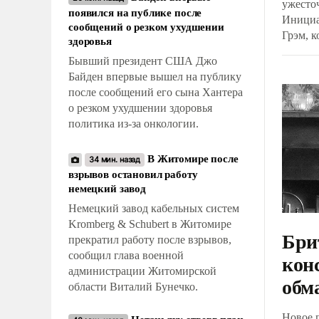
ужесто
появился на публике после
Инициа
сообщений о резком ухудшении
Грэм, 
здоровья
свое де
Бывший президент США Джо
было о
Байден впервые вышел на публику
сводит
после сообщений его сына Хантера
на кру
о резком ухудшении здоровья
энерго
политика из-за онкологии.
предпр
В Житомире после
34 мин. назад
взрывов остановил работу
немецкий завод
Немецкий завод кабельных систем
Kromberg & Schubert в Житомире
Бри
прекратил работу после взрывов,
сообщил глава военной
кон
администрации Житомирской
обм
области Виталий Бунечко.
Новое 