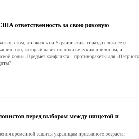
США ответственность за свою роковую
тых в том, что жизнь на Украине стала гораздо сложнее и
о Вашингтон, который давит по политическим причинам, и
нской боли». Предмет конфликта – противоракеты для «Пэтриотов
щиты?
лонистов перед выбором между нищетой и
ления временной защиты украинцам призывного возраста: