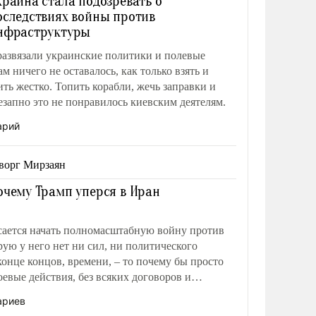
краина стала подозревать о
оследствиях войны против
нфраструктуры
развязали украинские политики и полевые
м ничего не оставалось, как только взять и
ить жестко. Топить корабли, жечь заправки и
езапно это не понравилось киевским деятелям.
арий
ворг Мирзаян
очему Трамп уперся в Иран
сается начать полномасштабную войну против
рую у него нет ни сил, ни политического
 конце концов, времени, – то почему бы просто
оевые действия, без всяких договоров и
тому что окончательно посыплется
ариев
ый мир.