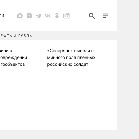
ТИ
НЕФТЬ И РУБЛЬ
вили о
«Северяне» вывели с
повреждении
минного поля пленных
ргообъектов
российских солдат