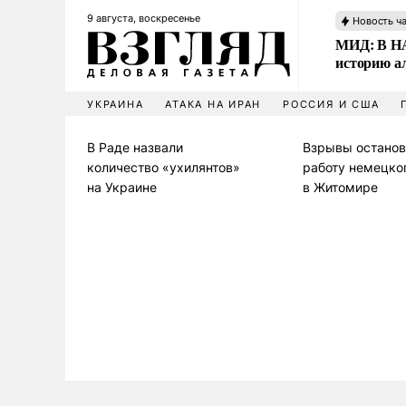
9 августа, воскресенье
Новость ч
МИД: В НА
историю а
УКРАИНА
АТАКА НА ИРАН
РОССИЯ И США
В Раде назвали
Взрывы останов
количество «ухилянтов»
работу немецко
на Украине
в Житомире