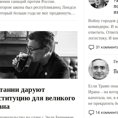
У
чении санкций против России.
п
тором закона был республиканец Линдси
и
который больше года не мог продвинуть
тище. После внезапной смерти сенатора
Войну городов 
бъявлено о компромиссе. Суть закона
командиры. И на
ся к оказанию дополнительного давления
ответить. Ответ
пных покупателей российских
логистику. И вн
ресурсов. Какие ответные меры может
31 коммент
инять Москва для защиты своих доходов?
Ге
П
тании даруют
Если Трамп опа
Ирана – на кото
ституцию для великого
капитала, ни, в
ана
не прекратить б
соглашений? По
14 коммент
западоцентричн
правительство во главе с Энди Бернемом