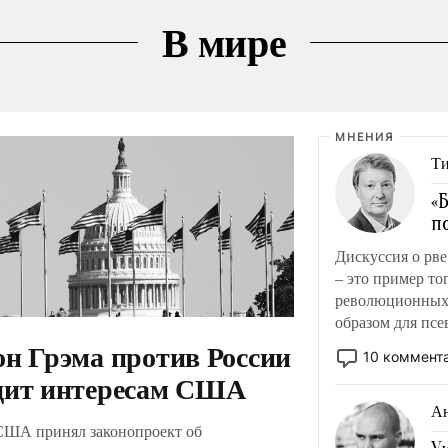
В мире
МНЕНИЯ
Ти
«
п
Дискуссия о рв
– это пример то
революционных и
образом для псе
он Грэма против России
обсуждаемой ид
10 коммент
дит интересам США
Ан
США принял законопроект об