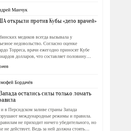
ндрей Манчук
ША открыли против Кубы «дело врачей»
бинских медиков всегда вызывала у
ьезное недовольство. Согласно оценке
рдо Торреса, врачи ежегодно приносят Кубе
иардов долларов, что составляет половину
 Кубы. Эти поступления остаются эффективным
риев
ьбе против американской блокады.
мофей Бордачёв
 Запада остались силы только ломать
равила
и в Персидском заливе страны Запада
азрушают международные режимы и правила.
равилам не приходит ничего убедительного, но
же не действует. Ведь за ней должна стоять