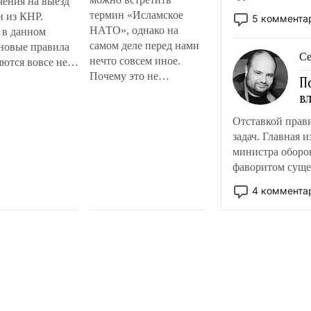
чения на выезд
готовность уста
термин «Исламское
н из КНР.
5 коммента
НАТО», однако на
 в данном
самом деле перед нами
 новые правила
С
нечто совсем иное.
яются вовсе не
Почему это не
ческими, а
П
исламское и не НАТО –
огическими
в
и при чем здесь
ами. О чем идет
Отставкой прави
провалы США на
 каких именно
задач. Главная 
Ближнем Востоке?
ев не выпустят
министра оборо
ственной
фаворитом суще
?
пишут с апреля.
4 коммента