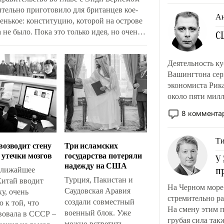
ительно приготовило для британцев кое-
А
енькое: конституцию, которой на острове
 не было. Пока это только идея, но очень
С
ктивная. Она позволит обмануть общество,
то действительно нужно.
Деятельность ку
Вашингтона сер
экономиста Рика
около пяти милл
всего экспорта
8 коммента
средством в бор
Ти
возводит стену
Три исламских
 утечки мозгов
государства потеряли
У
надежду на США
п
ближайшее
Турция, Пакистан и
Китай вводит
На Черном море 
Саудовская Аравия
у, очень
стремительно р
создали совместный
 к той, что
На смену этим п
военный блок. Уже
вовала в СССР –
грубая сила так
можно встретить