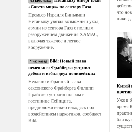
Нетаньяху отверг план
43 мин. назад
«Совета мира» по сектору Газа
действ
что нов
Премьер Израиля Биньямин
никогда
Нетаньяху увязал возможный уход
перспе
армии из сектора Газа с полным
когда э
разоружением движения ХАМАС,
включая тяжелое и легкое
вооружение.
Bild: Новый глава
1 час назад
немецкого Фрайберга устроил
дебош и избил двух полицейских
Недавно избранный глава
Китай 
саксонского Фрайберга Филипп
против
Прайслер устроил погром в
Уже в 
гостинице Лейпцига,
время 
предположительно находясь под
практик
воздействием наркотиков, сообщает
близкую
Bild.
сущест