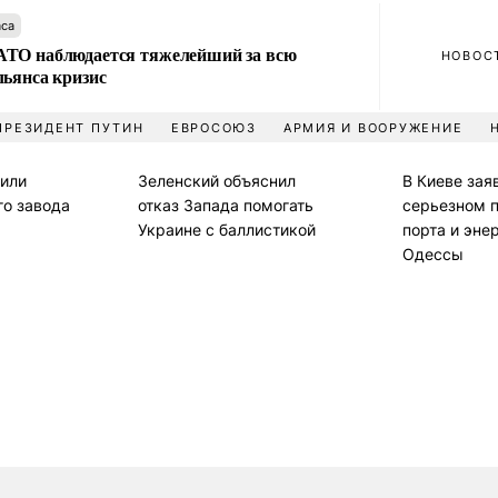
аса
ТО наблюдается тяжелейший за всю
НОВОС
льянса кризис
ПРЕЗИДЕНТ ПУТИН
ЕВРОСОЮЗ
АРМИЯ И ВООРУЖЕНИЕ
или
Зеленский объяснил
В Киеве зая
го завода
отказ Запада помогать
серьезном 
Украине с баллистикой
порта и эне
Одессы