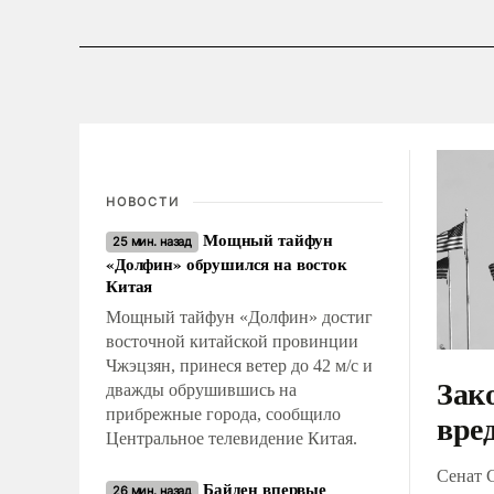
НОВОСТИ
Мощный тайфун
25 мин. назад
«Долфин» обрушился на восток
Китая
Мощный тайфун «Долфин» достиг
восточной китайской провинции
Чжэцзян, принеся ветер до 42 м/с и
Зак
дважды обрушившись на
прибрежные города, сообщило
вре
Центральное телевидение Китая.
Сенат 
Байден впервые
26 мин. назад