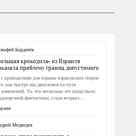
мофей Бордачёв
Большая крокодила» из Израиля
оказала проблему границ допустимого
е с крокодилами для охраны израильских тюрем
го, как быстро мы двигаемся по пути
зменений. То, что несколько лет назад было
вдонаучной фантастики, стало всерьез
еей.
ариев
дрей Медведев