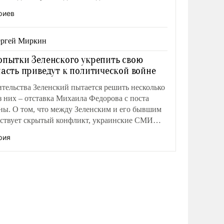
навливать и поддерживать новые правила игры.
риев
ергей Миркин
опытки Зеленского укрепить свою
ласть приведут к политической войне
тельства Зеленский пытается решить несколько
из них – отставка Михаила Федорова с поста
ны. О том, что между Зеленским и его бывшим
ствует скрытый конфликт, украинские СМИ
рия