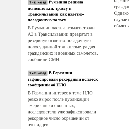
ограни
Румыния решила
1 час назад
гражда
использовать трассу в
Трансильвании как взлетно-
Однако
посадочную полосу
случае
объясн
В Румынии часть автомагистрали
полити
А3 в Трансильвании превратят в
технол
резервную взлетно-посадочную
причин
полосу длиной три километра для
речь и
гражданских и военных самолетов,
китайц
сообщили СМИ.
из соб
страны
В Германии
1 час назад
зафиксировали рекордный всплеск
сообщений об НЛО
В Германии интерес к теме НЛО
резко вырос после публикации
американских военных,
исследователи уже зафиксировали
рекордное число обращений от
очевидцев.