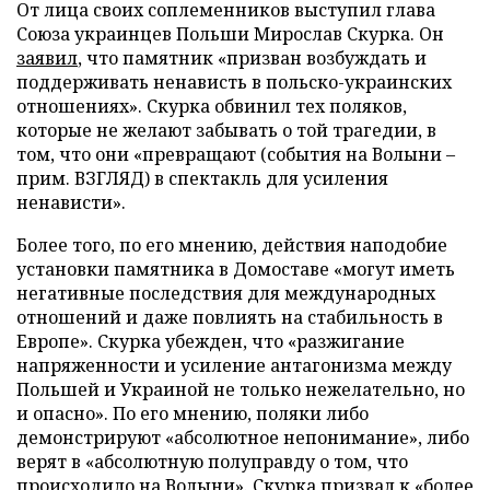
От лица своих соплеменников выступил глава
Союза украинцев Польши Мирослав Скурка. Он
заявил
, что памятник «призван возбуждать и
поддерживать ненависть в польско-украинских
отношениях». Скурка обвинил тех поляков,
которые не желают забывать о той трагедии, в
том, что они «превращают (события на Волыни –
прим. ВЗГЛЯД) в спектакль для усиления
ненависти».
Более того, по его мнению, действия наподобие
установки памятника в Домоставе «могут иметь
негативные последствия для международных
отношений и даже повлиять на стабильность в
Европе». Скурка убежден, что «разжигание
напряженности и усиление антагонизма между
Польшей и Украиной не только нежелательно, но
и опасно». По его мнению, поляки либо
демонстрируют «абсолютное непонимание», либо
верят в «абсолютную полуправду о том, что
происходило на Волыни». Скурка призвал к «более