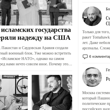
Бо
С
С
 исламских государства
Только для того
еряли надежду на США
ракет Tomahawk
лет. Даже небо
, Пакистан и Саудовская Аравия создали
арсеналы. Слож
тный военный блок. Уже можно встретить
уязвимости США
6 коммента
 «Исламское НАТО», однако на самом
ред нами нечто совсем иное. Почему это
мское и не НАТО – и при чем здесь
Ге
ы США на Ближнем Востоке?
Р
Москва системно
который Пашинян
политические пр
российских нало