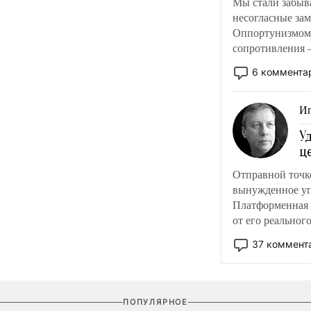
Мы стали забыва
несогласные зам
Оппортунизмом 
сопротивления –
русскоязычной 
6 коммента
Иг
У
ц
Отправной точко
вынужденное уп
Платформенная 
от его реальног
продавцу в трад
37 коммент
ПОПУЛЯРНОЕ