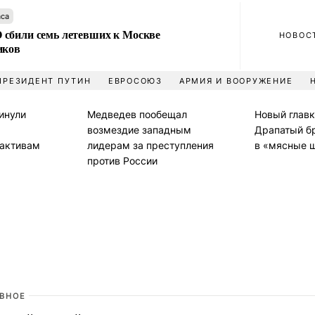
аса
сбили семь летевших к Москве
НОВОС
иков
ПРЕЗИДЕНТ ПУТИН
ЕВРОСОЮЗ
АРМИЯ И ВООРУЖЕНИЕ
инули
Медведев пообещал
Новый глав
возмездие западным
Драпатый б
активам
лидерам за преступления
в «мясные 
против России
АВНОЕ