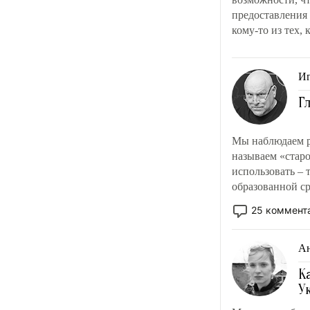
дают. Но чего
одителей.
предоставления
добивается Запад,
ты считают, что
кому-то из тех,
лишая Киев защиты?
ициатива
хорошо бы прод
т отбирать
вооруженное пр
ее
Иг
ктивные и
 военным
Г
, запускать их
ое производство
Мы наблюдаем р
чать успешные
называем «старо
ы в систему
использовать – т
ния армии.
образованной ср
коннотации.
25 коммент
Ан
К
У