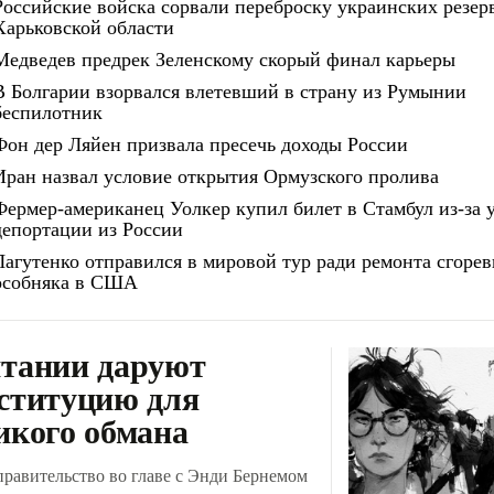
Российские войска сорвали переброску украинских резер
Харьковской области
Медведев предрек Зеленскому скорый финал карьеры
В Болгарии взорвался влетевший в страну из Румынии
беспилотник
Фон дер Ляйен призвала пресечь доходы России
Иран назвал условие открытия Ормузского пролива
Фермер-американец Уолкер купил билет в Стамбул из-за 
депортации из России
Лагутенко отправился в мировой тур ради ремонта сгоре
особняка в США
тании даруют
ституцию для
икого обмана
правительство во главе с Энди Бернемом