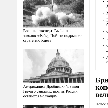
Военный эксперт: Выбивание
заводов «Файер Пойнт» подрывает
стратегию Киева
Бри
кон
Американист Дробницкий: Закон
Грэма о санкциях против России
вел
останется молчащим
Новое 