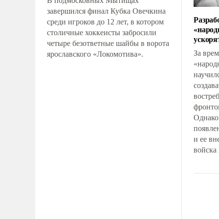
В подмосковных Мытищах
завершился финал Кубка Овечкина
Разраб
среди игроков до 12 лет, в котором
«народ
столичные хоккеисты забросили
ускоря
четыре безответные шайбы в ворота
За вре
ярославского «Локомотива».
«наро
научил
создава
востре
фронто
Однако
появле
и ее вн
войска
остаетс
Герой 
Владис
предло
единый
поддер