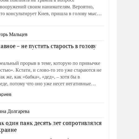
 вооружений своим нанимателям. Вероятно,
 кто консультирует Киев, пришла в голову мысль:
емонстрировать, что Украина вступила в
отивостояние с Ираном.
орь Мальцев
лавное – не пустить старость в голову
еальный прорыв в теме, которую по привычке
стью». Кстати, и слово-то это уже стараются не
ак же, как «бабка», «дед», – хотя бы в
еде, потому что оно уже несет негативные
ариев
на Долгарева
ак один панк десять лет сопротивлялся
краине