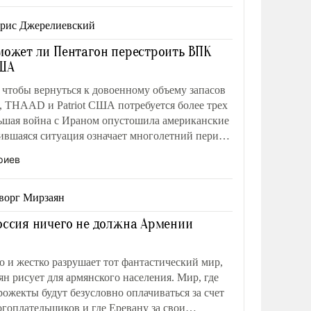
рис Джерелиевский
может ли Пентагон перестроить ВПК
ША
, чтобы вернуться к довоенному объему запасов
, THAAD и Patriot США потребуется более трех
льшая война с Ираном опустошила американские
ившаяся ситуация означает многолетний период
, например, перед Китаем.
риев
ворг Мирзаян
оссия ничего не должна Армении
 и жестко разрушает тот фантастический мир,
 рисует для армянского населения. Мир, где
ожекты будут безусловно оплачиваться за счет
гоплательщиков и где Еревану за свои