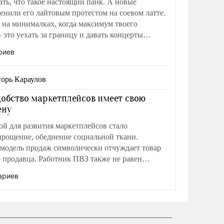
ть, что такое настоящий панк. А новые
енили его лайтовым протестом на соевом латте.
на минималках, когда максимум твоего
 это уехать за границу и давать концерты
диаспоре.
риев
орь Караулов
добство маркетплейсов имеет свою
ену
й для развития маркетплейсов стало
рощение, обеднение социальной ткани.
модель продаж символически отчуждает товар
о продавца. Работник ПВЗ также не равен
иционном магазине, его социальная роль проще.
ариев