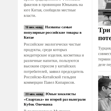
факелов в провинции Юньнань на
юге Китая, сообщили местные
власти.
Названы самые
Три
19 мин. назад
популярные российские товары в
пот
Китае
Российские экологически чистые
Турция
продукты, среди которых
совмес
кондитерские изделия, косметика и
термин
различные напитки, пользуются
деле пе
высоким спросом у китайских
не исла
потребителей, заявил председатель
провал
Российско-Китайской гильдии
коммерции Павел Кипарисов.
Юные хоккеисты
20 мин. назад
«Спартака» во второй раз выиграли
Кубок Овечкина