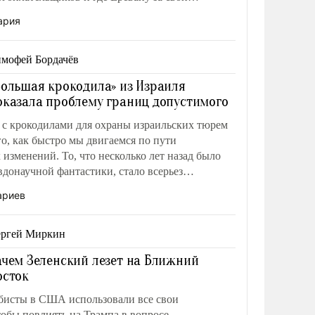
но отвечать.
ария
мофей Бордачёв
Большая крокодила» из Израиля
оказала проблему границ допустимого
е с крокодилами для охраны израильских тюрем
го, как быстро мы двигаемся по пути
зменений. То, что несколько лет назад было
вдонаучной фантастики, стало всерьез
еей.
ариев
ергей Миркин
ачем Зеленский лезет на Ближний
осток
бисты в США использовали все свои
обы повлиять на Трампа в вопросе