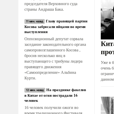
председателя Верховного суда
страны Андраша Бака.
Главу правящей партии
11 мин. назад
Косова забросали яйцами во время
выступления
Оппозиционный депутат сорвала
Кит
заседание законодательного органа
про
самопровозглашенного Косова ,
бросив несколько яиц в
выступающего с трибуны лидера
Уже в 
правящего движения
очень б
«Самоопределение» Альбина
ограни
Курти.
данном
не пол
На празднике факелов
причин
12 мин. назад
в Китае от огня пострадали 16
китайц
человек
16 человек получили ожоги во
время традиционного Фестиваля