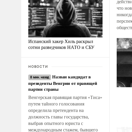
действ
что нов
никогда
перспе
обществ
Испанский хакер Хиль раскрыл
сотни разведчиков НАТО и СБУ
НОВОСТИ
Назван кандидат в
8 мин. назад
президенты Венгрии от правящей
партии страны
Венгерская правящая партия «Тиса»
путем тайного голосования
определила претендента на
должность главы государства,
выбрав опытного юриста с
международным стажем, бывшего