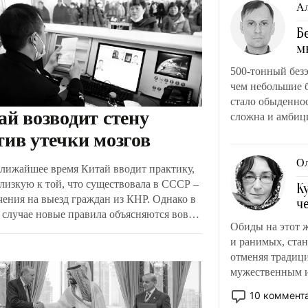
Ал
Б
м
500-тонный безэ
чем небольшие 
стало обыденнос
ай возводит стену
сложна и амбици
тив утечки мозгов
поднимет наши 
Ол
ближайшее время Китай вводит практику,
лизкую к той, что существовала в СССР –
К
чения на выезд граждан из КНР. Однако в
ч
 случае новые правила объясняются вовсе
Обиды на этот 
итическими, а технологическими
и ранимых, стан
ами. О чем идет речь и каких именно
отменяя традици
ев не выпустят из собственной страны?
мужественным и 
ответственность
10 коммент
адаптироваться.