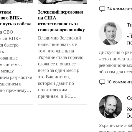
поступки не нуж
24 коммент
откам
Зеленский переложил
ного ВПК»
на США
т путь в войска
ответственность за
Ти
свою роковую ошибку
мя СВО
«
Владимир Зеленский
дный ВПК»
п
нашел виноватых в
ся быстро
том, что жизнь на
ть
Дискуссия о рв
Украине стала гораздо
бованные
– это пример то
сложнее и опаснее
м системы.
революционных и
всего за один месяц:
 между
образом для псе
это Вашингтон,
нием разработки
обсуждаемой ид
10 коммент
который давит по
едрением в
политическим
 по-прежнему
причинам, и ЕС,
я сложный путь.
С
который не чувствует
России
З
«украинской боли».
лав Головин
В
Предмет конфликта –
жил создать
противоракеты для
 ресурс
Украинские лоб
«Пэтриотов», их не
жки таких
возможности, чт