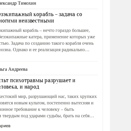
ександр Тимохин
езэкипажный корабль – задача со
ногими неизвестными
кипажный корабль – нечто гораздо большее,
безэкипажные катера, применение которых уже
тью. Задача по созданию такого корабля очень
озна. Однако и ее реализация радикально
боевые возможности.
ьга Андреева
ульт психотравмы разрушает и
еловека, и народ
жестокий мир, разрушающий нас, таких хрупких
овятся новым культом, постепенно вытесняя и
онное требование к человеку – быть
твердым под ударами судьбы, брать на себя
, помогать слабым, идти вперед и
ариев