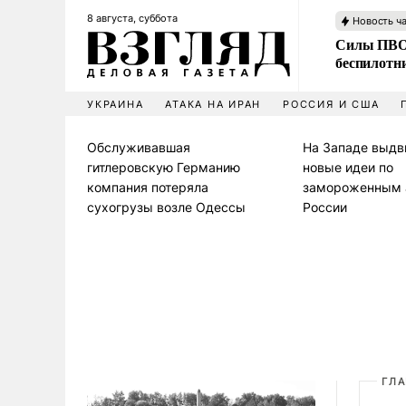
8 августа, суббота
Новость ч
Силы ПВО 
беспилотн
УКРАИНА
АТАКА НА ИРАН
РОССИЯ И США
Обслуживавшая
На Западе выдв
гитлеровскую Германию
новые идеи по
компания потеряла
замороженным 
сухогрузы возле Одессы
России
ГЛ