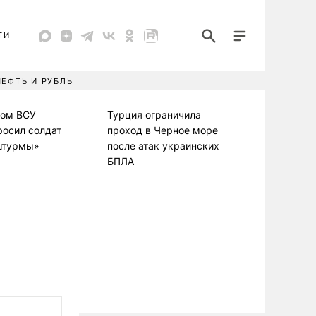
ТИ
НЕФТЬ И РУБЛЬ
ком ВСУ
Турция ограничила
росил солдат
проход в Черное море
штурмы»
после атак украинских
БПЛА