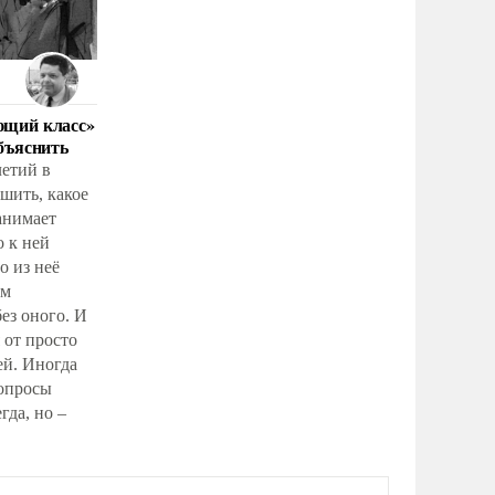
ющий класс»
бъяснить
летий в
шить, какое
анимает
о к ней
о из неё
ом
ез оного. И
 от просто
ей. Иногда
вопросы
гда, но –