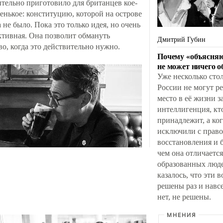
ительно приготовило для британцев кое-
енькое: конституцию, которой на острове
 не было. Пока это только идея, но очень
ктивная. Она позволит обмануть
Дмитрий Губин
о, когда это действительно нужно.
Почему «объясня
не может ничего о
Уже несколько сто
России не могут ре
место в её жизни з
интеллигенция, кт
принадлежит, а ког
исключили с прав
восстановления и б
чем она отличается
образованных люд
казалось, что эти 
решены раз и навсе
нет, не решены.
МНЕНИЯ