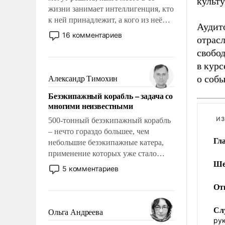
культу
жизни занимает интеллигенция, кто
к ней принадлежит, а кого из неё
Аудит
исключили с правом
16 комментариев
отрасл
восстановления и без оного. И чем
свобод
она отличается от просто
образованных людей. Иногда
в курс
казалось, что эти вопросы решены
о собы
Александр Тимохин
раз и навсегда, но – нет, не решены.
Безэкипажный корабль – задача со
многими неизвестными
И
500-тонный безэкипажный корабль
– нечто гораздо большее, чем
Гл
небольшие безэкипажные катера,
применение которых уже стало
Ше
обыденностью. Задача по созданию
5 комментариев
такого корабля очень сложна и
От
амбициозна. Однако и ее
реализация радикально поднимет
Сл
наши боевые возможности.
Ольга Андреева
рук