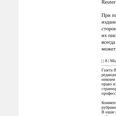
Reuter
При п
издан
сторон
их пис
всегд
может 
| | 8 | 
Газета 
редакци
никоим 
право и
страниц
професс
Коммент
рубрико
В наше 