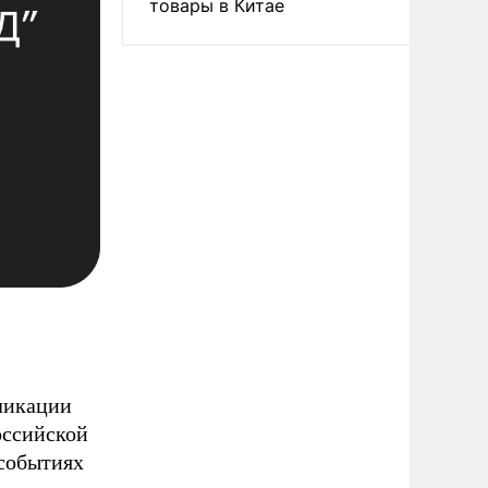
товары в Китае
ликации
оссийской
 событиях