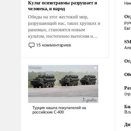
Культ психотравмы разрушает и
Ник
человека, и народ
От
Обиды на этот жестокий мир,
ру
разрушающий нас, таких хрупких и
Ев
ранимых, становятся новым
культом, постепенно вытесняя и
SM
отменяя традиционное требование к
15 комментариев
Ал
человеку – быть мужественным и
твердым под ударами судьбы, брать
От
на себя ответственность, помогать
слабым, идти вперед и
Об
адаптироваться.
Ра
(пр
Би
Вл
Ди