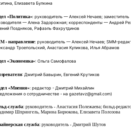
итина, Елизавета Булкина
дел «Политика»
: руководитель — Алексей Нечаев; заместитель
ководителя — Алена Задорожная; корреспонденты — Андрей Ре
гений Поздняков, Рафаэль Фахрутдинов
M - направление
: руководитель — Алексей Нечаев; SMM-реда
ександр Троепольский, Анастасия Куликова, Илья Абрамов
дел «Экономика»
: Ольга Самофалова
озреватели
: Дмитрий Бавырин, Евгений Крутиков
здел «Мнения»
: редактор - Дмитрий Михайлин
едложения о сотрудничестве - на gazetavz@gmail.com)
льд-служба
: руководитель - Анастасия Полежаева; бильд-редакт
адимир Шпрингель, Марина Бирюкова, Елизавета Полозова
зайнерская служба
: руководитель - Дмитрий Шутов