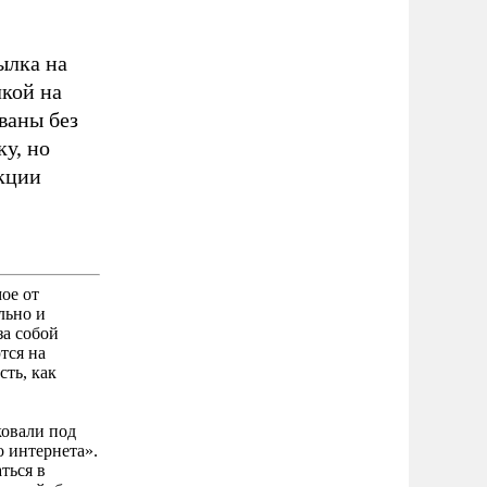
ылка на
лкой на
ваны без
ку, но
кции
ое от
льно и
за собой
тся на
сть, как
ковали под
 интернета».
ться в