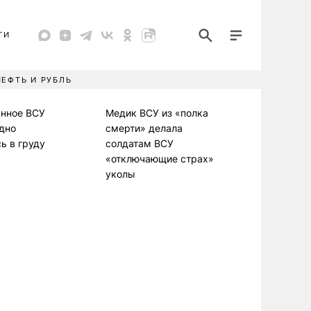
ТИ
НЕФТЬ И РУБЛЬ
анное ВСУ
Медик ВСУ из «полка
дно
смерти» делала
ь в груду
солдатам ВСУ
«отключающие страх»
уколы