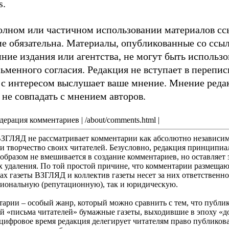
s.
олном или частичном использовании материалов сс
ие обязательна. Материалы, опубликованные со ссы
ние издания или агентства, не могут быть использо
ьменного согласия. Редакция не вступает в перепис
а с интересом выслушает ваше мнение. Мнение реда
не совпадать с мнением авторов.
Модерация комментариев | /about/comments.html |
ВЗГЛЯД не рассматривает комментарии как абсолютно независим
и творчество своих читателей. Безусловно, редакция принципиа
образом не вмешивается в создание комментариев, но оставляет 
х удаления. По той простой причине, что комментарии размещаю
ах газеты ВЗГЛЯД и коллектив газеты несет за них ответственно
иональную (репутационную), так и юридическую.
арии – особый жанр, который можно сравнить с тем, что публи
й «письма читателей» бумажные газеты, выходившие в эпоху «до
цифровое время редакция делегирует читателям право публикова