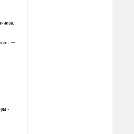
зчиков,
кторы —
оры -