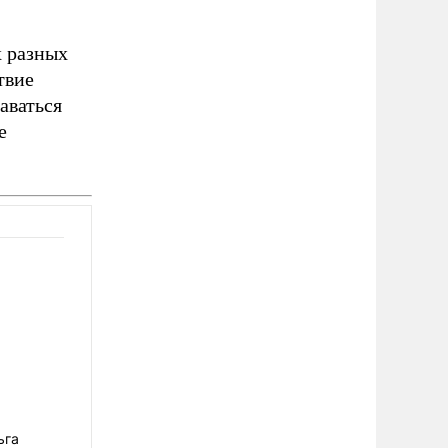
х разных
твие
аваться
е
ьга