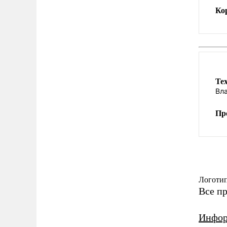
Ко
Те
Вл
Пр
Логоти
Все п
Инфор