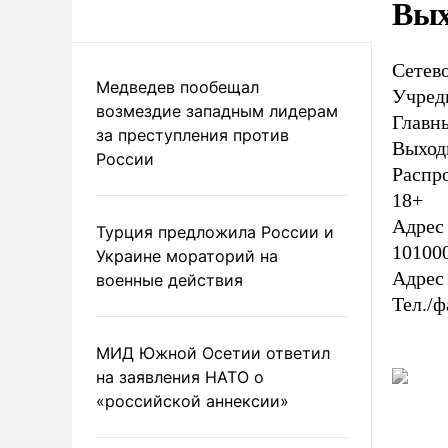
Вых
Сетев
Медведев пообещал
Учред
возмездие западным лидерам
Главн
за преступления против
Выходи
России
Распр
18+
Адрес
Турция предложила России и
101000
Украине мораторий на
Адрес
военные действия
Тел./ф
МИД Южной Осетии ответил
на заявления НАТО о
«российской аннексии»