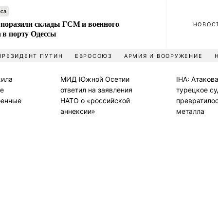
аса
 поразили склады ГСМ и военного
НОВОС
 в порту Одессы
ПРЕЗИДЕНТ ПУТИН
ЕВРОСОЮЗ
АРМИЯ И ВООРУЖЕНИЕ
жила
МИД Южной Осетии
IHA: Атаков
не
ответил на заявления
турецкое су
оенные
НАТО о «российской
превратилос
аннексии»
металла