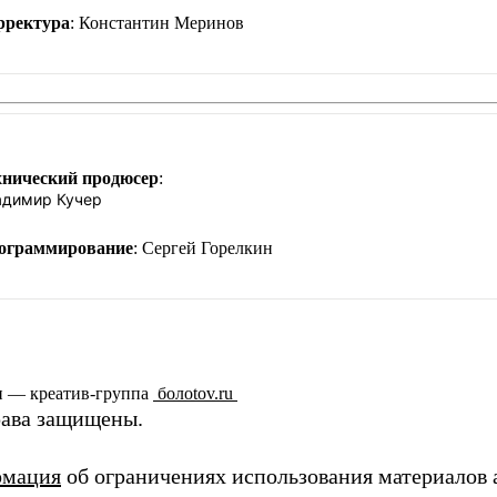
рректура
: Константин Меринов
хнический продюсер
:
адимир Кучер
ограммирование
: Сергей Горелкин
п — креатив-группа
болоtov.ru
рава защищены.
мация
об ограничениях использования материалов 