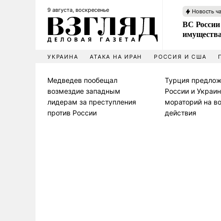
9 августа, воскресенье
Новость ч
ВС России
имущества
УКРАИНА
АТАКА НА ИРАН
РОССИЯ И США
Медведев пообещал
Турция предло
возмездие западным
России и Украи
лидерам за преступления
мораторий на в
против России
действия