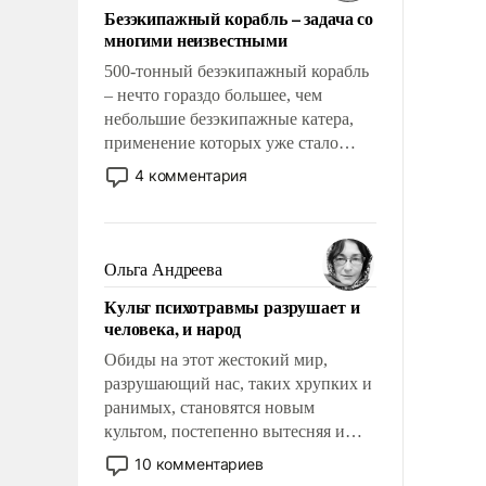
Безэкипажный корабль – задача со
многими неизвестными
500-тонный безэкипажный корабль
– нечто гораздо большее, чем
небольшие безэкипажные катера,
применение которых уже стало
обыденностью. Задача по созданию
4 комментария
такого корабля очень сложна и
амбициозна. Однако и ее
реализация радикально поднимет
наши боевые возможности.
Ольга Андреева
Культ психотравмы разрушает и
человека, и народ
Обиды на этот жестокий мир,
разрушающий нас, таких хрупких и
ранимых, становятся новым
культом, постепенно вытесняя и
отменяя традиционное требование к
10 комментариев
человеку – быть мужественным и