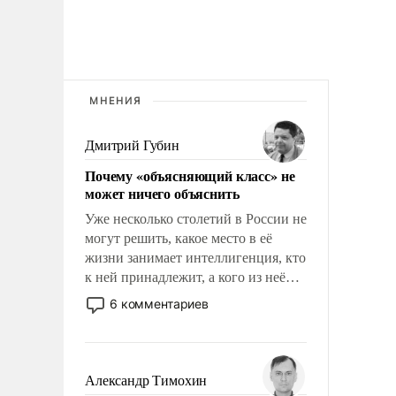
МНЕНИЯ
Дмитрий Губин
Почему «объясняющий класс» не
может ничего объяснить
Уже несколько столетий в России не
могут решить, какое место в её
жизни занимает интеллигенция, кто
к ней принадлежит, а кого из неё
исключили с правом
6 комментариев
восстановления и без оного. И чем
она отличается от просто
образованных людей. Иногда
казалось, что эти вопросы решены
Александр Тимохин
раз и навсегда, но – нет, не решены.