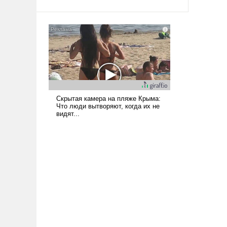
твердым под ударами судьбы, брать
на себя ответственность, помогать
слабым, идти вперед и
адаптироваться.