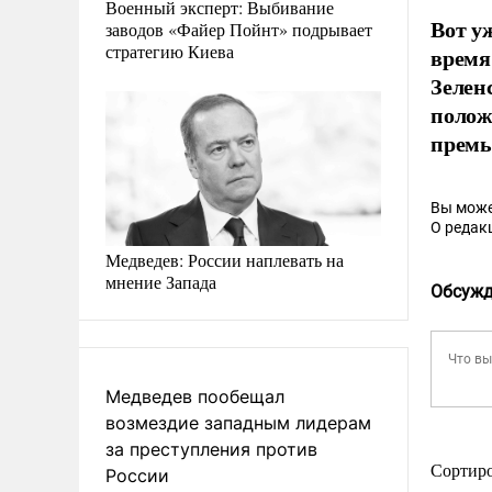
Военный эксперт: Выбивание
Вот у
заводов «Файер Пойнт» подрывает
стратегию Киева
время
Зелен
полож
премь
Вы може
О редак
Медведев: России наплевать на
мнение Запада
Обсужд
Медведев пообещал
возмездие западным лидерам
за преступления против
Сортир
России