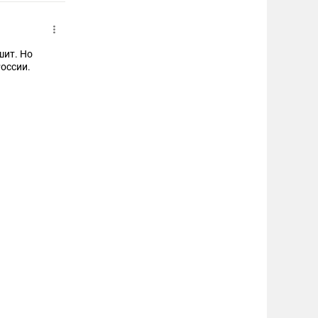
шит. Но
оссии.