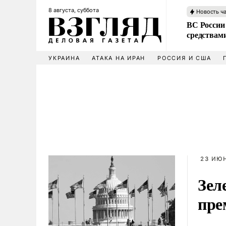
8 августа, суббота
Новость ч
ВС России 
средствам
УКРАИНА
АТАКА НА ИРАН
РОССИЯ И США
23 ИЮН
Зел
пре