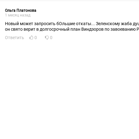
Ольга Платонова
1 месяц назад
Новый может запросить бОльшие откаты... Зеленскому жаба ду
он свято верит в долгосрочный план Виндзоров по завоеванию Р
Ответить
0
0