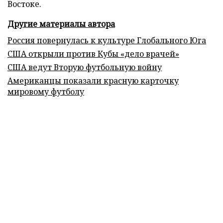
Востоке.
Другие материалы автора
Россия повернулась к культуре Глобального Юга
США открыли против Кубы «дело врачей»
США ведут Вторую футбольную войну
Американцы показали красную карточку
мировому футболу