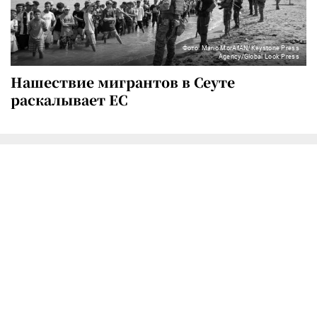
Фото: Mario MorAfAN/Keystone Press
Agency/Global Look Press
Нашествие мигрантов в Сеуте
раскалывает ЕС