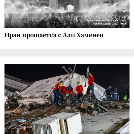
Фото: Sobhan Farajvan/Keystone Press
Agency/Global Look Press
Иран прощается с Али Хаменеи