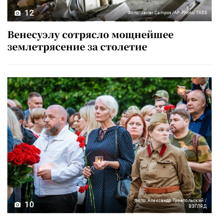
12
Фото: Javier Campos/AP Photo/TASS
Венесуэлу сотрясло мощнейшее
землетрясение за столетие
Фото: Александр Троепольский /
10
ВЗГЛЯД