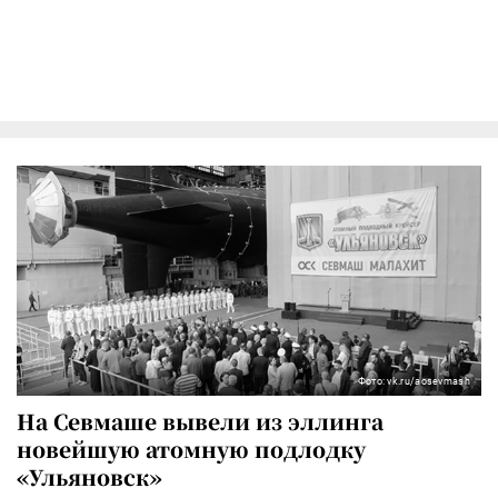
Фото: vk.ru/aosevmash
На Севмаше вывели из эллинга
новейшую атомную подлодку
«Ульяновск»