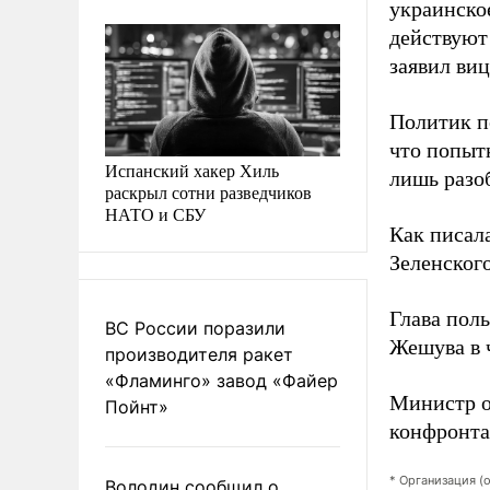
украинское
действуют
заявил виц
Политик п
что попыт
Испанский хакер Хиль
лишь разо
раскрыл сотни разведчиков
НАТО и СБУ
Как писал
Зеленског
Глава пол
ВС России поразили
Жешува в 
производителя ракет
«Фламинго» завод «Файер
Министр о
Пойнт»
конфронта
* Организация (
Володин сообщил о