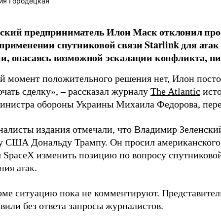
ия Городецкая
ский предприниматель Илон Маск отклонил про
 применении спутниковой связи Starlink для атак
и, опасаясь возможной эскалации конфликта, пиш
й момент положительного решения нет, Илон постоя
ючать сделку», – рассказал журналу
The Atlantic
исто
инистра обороны Украины Михаила Федорова, пер
налисты издания отмечали, что Владимир Зеленски
у США Дональду Трампу. Он просил американского
я SpaceX изменить позицию по вопросу спутниковой
ния атак.
оме ситуацию пока не комментируют. Представите
вили без ответа запросы журналистов.