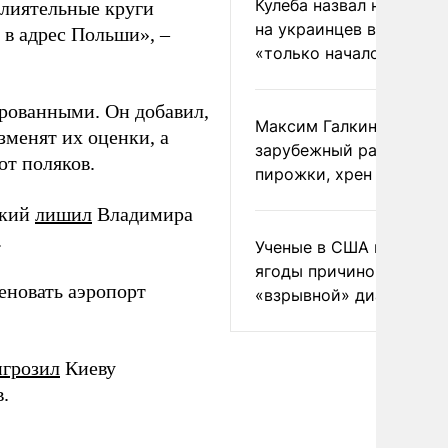
Кулеба назвал нападени
влиятельные круги
на украинцев в Польше
в адрес Польши», –
«только началом»
ированными. Он добавил,
Максим Галкин добавил
менят их оценки, а
зарубежный райдер
ют поляков.
пирожки, хрен и морс
цкий
лишил
Владимира
.
Ученые в США назвали 
ягоды причиной
новать аэропорт
«взрывной» диареи
игрозил
Киеву
.