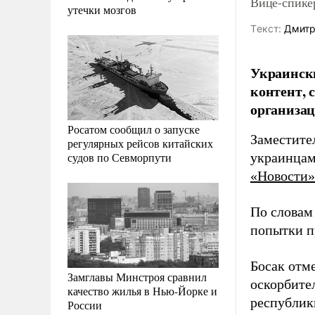
Вице-спике
утечки мозгов
Tекст:
Дмитр
Украинск
контент,
организац
Росатом сообщил о запуске
Заместите
регулярных рейсов китайских
судов по Севморпути
украинцам
«Новости»
По словам
попытки п
Босак отм
Замглавы Минстроя сравнил
оскорбите
качество жилья в Нью-Йорке и
республик
России