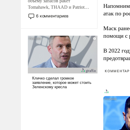
объему запасов ракет
Напомним
Tomahawk, THAAD и Patriot
атак по ро
США потребуется более трех
6 комментариев
лет. Даже небольшая война с
Ираном опустошила
Маск ран
американские арсеналы.
помощи с 
Сложившаяся ситуация
означает многолетний период
В 2022 го
уязвимости США, например,
предотвра
перед Китаем.
КОММЕНТАРИ