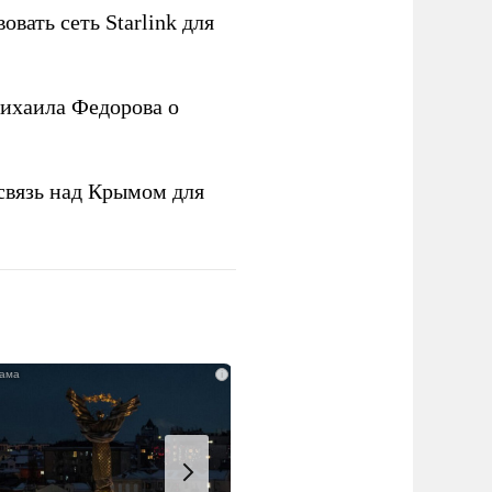
овать сеть Starlink для
ихаила Федорова о
связь над Крымом для
i