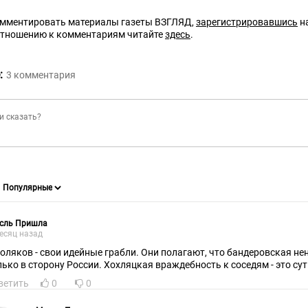
омментировать материалы газеты ВЗГЛЯД,
зарегистрировавшись
на
отношению к комментариям читайте
здесь
.
:
3
комментария
сль Пришла
есяц назад
поляков - свои идейные грабли. Они полагают, что бандеровская не
лько в сторону России. Хоxляцкая враждебность к соседям - это с
ветить
0
0