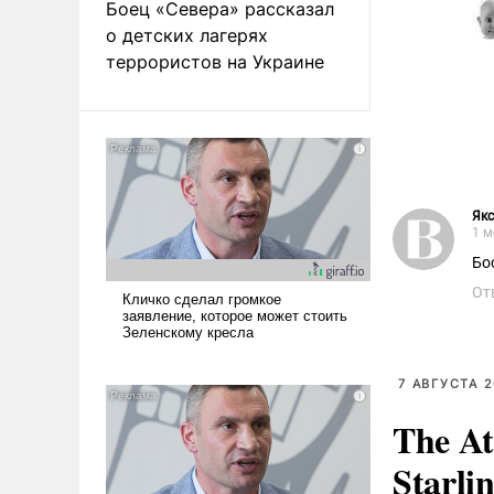
Боец «Севера» рассказал
о детских лагерях
террористов на Украине
Як
1 м
Бо
От
7 АВГУСТА 2
The At
Starli