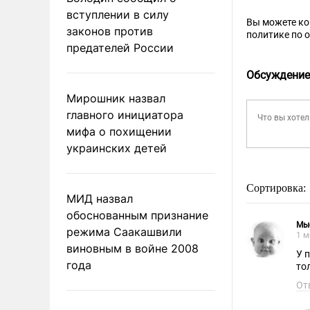
вступлении в силу
Вы можете к
законов против
политике по 
предателей России
Обсуждение
Мирошник назвал
главного инициатора
мифа о похищении
украинских детей
Сортировка:
МИД назвал
обоснованным признание
Мы
режима Саакашвили
1 м
виновным в войне 2008
У 
года
то
От