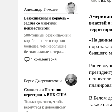
Tекст:
Валер
мужественным и твердым под
ударами судьбы, брать на себя
Александр Тимохин
ответственность, помогать
Американ
Безэкипажный корабль –
слабым, идти вперед и
властей о
задача со многими
адаптироваться.
неизвестными
территори
500-тонный безэкипажный
«На данны
корабль – нечто гораздо
пора закл
большее, чем небольшие
безэкипажные катера,
бывшего м
применение которых уже
1 комментарий
стало обыденностью. Задача по
Ранее жур
созданию такого корабля очень
президент
сложна и амбициозна. Однако
основател
и ее реализация радикально
Борис Джерелиевский
планирова
поднимет наши боевые
Сможет ли Пентагон
возможности.
перестроить ВПК США
В Белом д
Только для того, чтобы
также оста
вернуться к довоенному