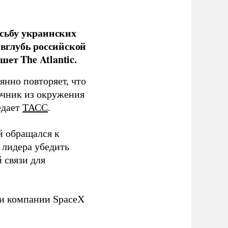
сьбу украинских
 вглубь российской
ет The Atlantic.
нно повторяет, что
чник из окружения
едает
ТАСС
.
й обращался к
 лидера убедить
 связи для
ли компании SpaceX