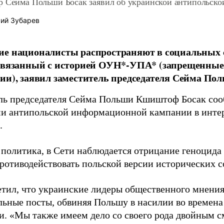
р Сейма Польши Босак заявил об украинской антипольско
ий Зубарев
ие националисты распространяют в социальных 
 связанный с историей ОУН*-УПА* (запрещенные
ии), заявил заместитель председателя Сейма П
ль председателя Сейма Польши Кшиштоф Босак соо
и антипольской информационной кампании в интер
.
 политика, в Сети наблюдается отрицание геноцида
ротиводействовать польской версии исторических с
етил, что украинские лидеры общественного мнени
льные посты, обвиняя Польшу в насилии во времен
и. «Мы также имеем дело со своего рода двойным 