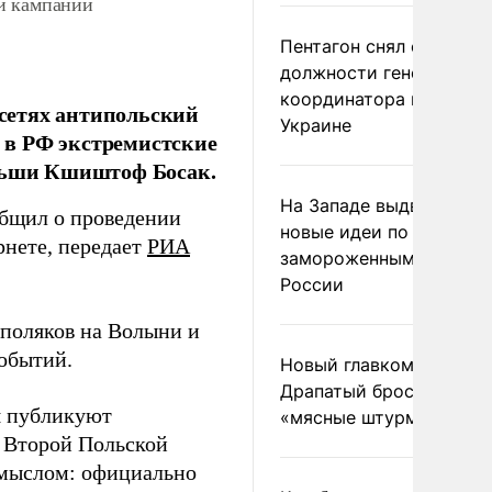
й кампании
Пентагон снял с
должности генерала-
координатора помощи
сетях антипольский
Украине
 в РФ экстремистские
ольши Кшиштоф Босак.
На Западе выдвинули
бщил о проведении
новые идеи по
нете, передает
РИА
замороженным актива
России
 поляков на Волыни и
обытий.
Новый главком ВСУ
Драпатый бросил солда
я публикуют
«мясные штурмы»
а Второй Польской
смыслом: официально