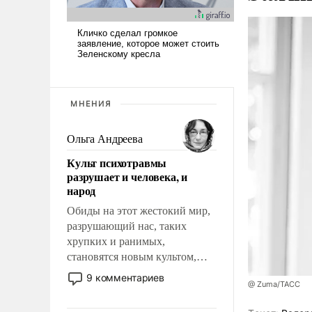
МНЕНИЯ
Ольга Андреева
Культ психотравмы
разрушает и человека, и
народ
Обиды на этот жестокий мир,
разрушающий нас, таких
хрупких и ранимых,
становятся новым культом,
постепенно вытесняя и
9 комментариев
@ Zuma/ТАСС
отменяя традиционное
требование к человеку – быть