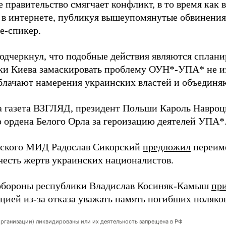
 правительство смягчает конфликт, в то время как 
 в интернете, публикуя вышеупомянутые обвинения 
е-спикер.
одчеркнул, что подобные действия являются сплан
ки Киева замаскировать проблему ОУН*-УПА* не из
блачают намерения украинских властей и объединя
а газета ВЗГЛЯД, президент Польши Кароль Навро
о ордена Белого Орла за героизацию деятелей УПА*
ьского МИД Радослав Сикорский
предложил
переиме
честь жертв украинских националистов.
бороны республики Владислав Косиняк-Камыш
пр
цией из-за отказа уважать память погибших поляков
организации) ликвидированы или их деятельность запрещена в РФ