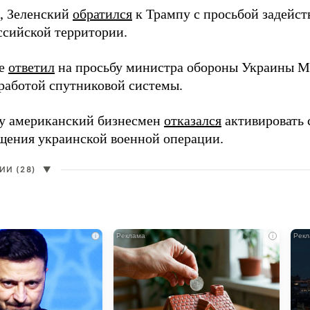
, Зеленский
обратился
к Трампу с просьбой задейств
ссийской территории.
ее
ответил
на просьбу министра обороны Украины М
работой спутниковой системы.
ду американский бизнесмен
отказался
активировать 
щения украинской военной операции.
И (28)
▼
i
i