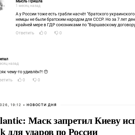
Мысль Пришла
1 месяц назад
А у России тоже есть грабли насчёт "братского украинског
немцы не были братским народом для СССР. Но за 7 лет де
крайней мере в ГДР союзниками по "Варшавскому договору
Ответить
0
0
сепал
есяц назад
сяк чему-то удивлён?! 😯
ветить
0
0
026, 19:12 •
НОВОСТИ ДНЯ
lantic: Маск запретил Киеву ис
nk для ударов по России