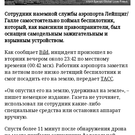
stock&peopl/Global Look Press
Сотрудник наземной службы аэропорта Лейпциг/
Галле самостоятельно поймал беспилотник,
который, как выяснили правоохранители, был
оснащен самодельным зажигательным и
взрывным устройством.
Как сообщает
Bild
, инцидент произошел во
вторник вечером около 23:42 по местному
времени (00:42 мск). Работник аэропорта заметил
на летном поле низко летящий беспилотник и
смог посадить его на землю, передает
ТАСС
.
«Он опустил его на землю, удерживал на земле», –
пишет немецкое издание. Газета не уточняет,
использовал ли сотрудник какие-либо
специальные средства или остановил аппарат
вручную.
Спустя более 11 минут после обнаружения дрона