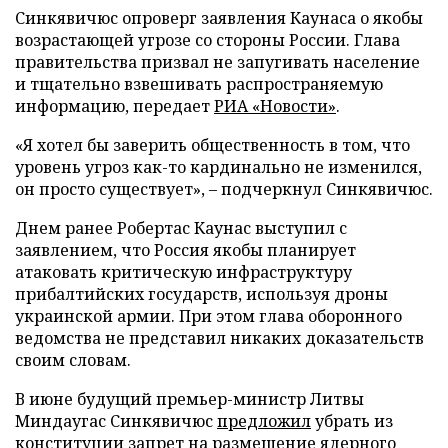
Синкявичюс опроверг заявления Каунаса о якобы
возрастающей угрозе со стороны России. Глава
правительства призвал не запугивать население
и тщательно взвешивать распространяемую
информацию, передает
РИА «Новости»
.
«Я хотел бы заверить общественность в том, что
уровень угроз как-то кардинально не изменился,
он просто существует», – подчеркнул Синкявичюс.
Днем ранее Робертас Каунас выступил с
заявлением, что Россия якобы планирует
атаковать критическую инфраструктуру
прибалтийских государств, используя дроны
украинской армии. При этом глава оборонного
ведомства не представил никаких доказательств
своим словам.
В июне будущий премьер-министр Литвы
Миндаугас Синкявичюс
предложил
убрать из
конституции запрет на размещение ядерного