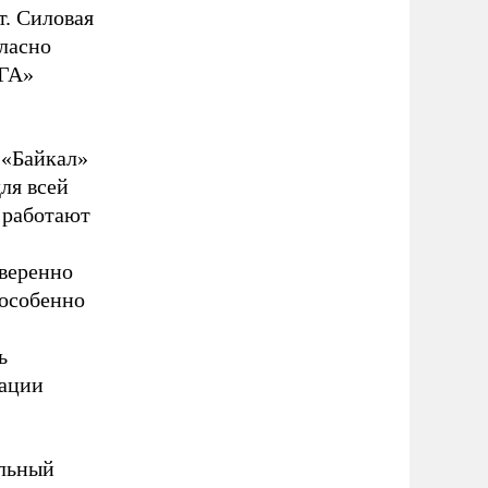
т. Силовая
гласно
ЗГА»
 «Байкал»
ля всей
 работают
уверенно
 особенно
ь
рации
альный