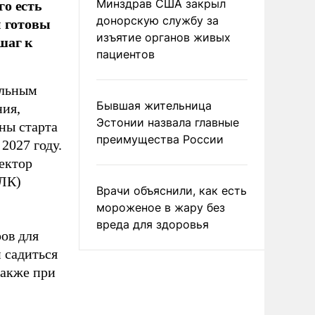
го есть
Минздрав США закрыл
и готовы
донорскую службу за
изъятие органов живых
шаг к
пациентов
ельным
Бывшая жительница
ния,
Эстонии назвала главные
ны старта
преимущества России
2027 году.
ектор
ТЛК)
Врачи объяснили, как есть
мороженое в жару без
вреда для здоровья
ов для
 садиться
также при