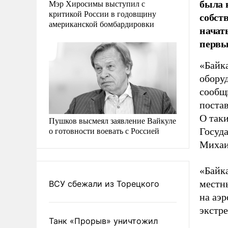
была н
Мэр Хиросимы выступил с
критикой России в годовщину
собст
американской бомбардировки
начат
первы
«Байк
обору
сообщ
постав
О так
Пушков высмеял заявление Вайкуле
о готовности воевать с Россией
Госуд
Михаи
«Байка
местн
ВСУ сбежали из Торецкого
на аэр
экстр
Танк «Прорыв» уничтожил