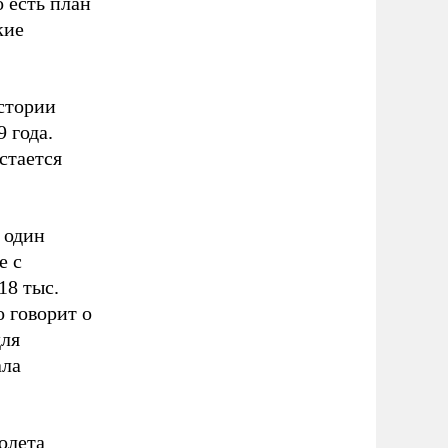
 есть план
кие
стории
 года.
стается
 один
е с
18 тыс.
о говорит о
для
ала
олета