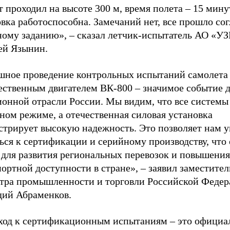
 проходил на высоте 300 м, время полета – 15 мину
вка работоспособна. Замечаний нет, все прошло со
ному заданию», – сказал летчик-испытатель АО «У
ей Язынин.
шное проведение контрольных испытаний самолета
ественным двигателем ВК-800 – значимое событие д
ионной отрасли России. Мы видим, что все системы
ном режиме, а отечественная силовая установка
стрирует высокую надежность. Это позволяет нам 
ься к сертификации и серийному производству, что
 для развития региональных перевозок и повышения
ортной доступности в стране», – заявил заместител
тра промышленности и торговли Российской Феде
дий Абраменков.
ход к сертификационным испытаниям – это офици