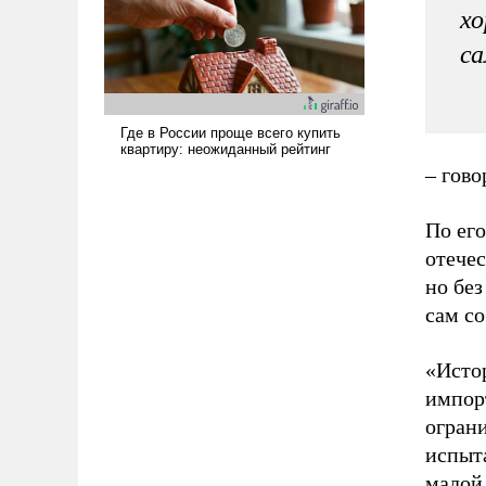
вступила в вооруженное
хо
противостояние с Ираном.
са
– гово
По его
отечес
но без
сам со
«Исто
импор
огран
испыт
малой 