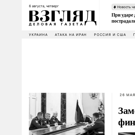
6 августа, четверг
Новость ч
При ударе
пострадал
УКРАИНА
АТАКА НА ИРАН
РОССИЯ И США
26 МАЯ
Зам
фин