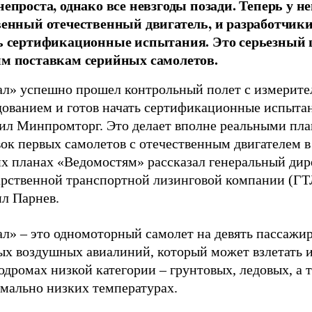
епроста, однако все невзгоды позади. Теперь у не
венный отечественный двигатель, и разработчик
ь сертификационные испытания. Это серьезный 
м поставкам серийных самолетов.
ал» успешно прошел контрольный полет с измерит
дованием и готов начать сертификационные испыта
ил Минпромторг. Это делает вполне реальными пла
ок первых самолетов с отечественным двигателем в 
их планах «Ведомостям» рассказал генеральный дир
арственной транспортной лизинговой компании (Г
л Парнев.
л» – это одномоторный самолет на девять пассажир
ых воздушных авиалиний, который может взлетать и
одромах низкой категории – грунтовых, ледовых, а 
емально низких температурах.