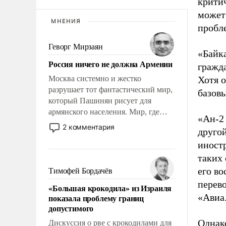
критич
может
МНЕНИЯ
пробле
Геворг Мирзаян
«Байк
Россия ничего не должна Армении
гражда
Москва системно и жестко
Хотя о
разрушает тот фантастический мир,
базов
который Пашинян рисует для
армянского населения. Мир, где
«Ан-2 
этому населению все должны
2 комментария
другой
просто по определению, где его
иност
политические прожекты будут
беспрекословно оплачиваться за
таких 
счет российских
его во
Тимофей Бордачёв
налогоплательщиков, и где за свои
перево
«Большая крокодила» из Израиля
поступки не нужно отвечать.
«Авиа
показала проблему границ
допустимого
Однак
Дискуссия о рве с крокодилами для