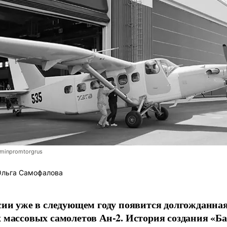
minpromtorgrus
льга Самофалова
сии уже в следующем году появится долгожданна
 массовых самолетов Ан-2. История создания «Б