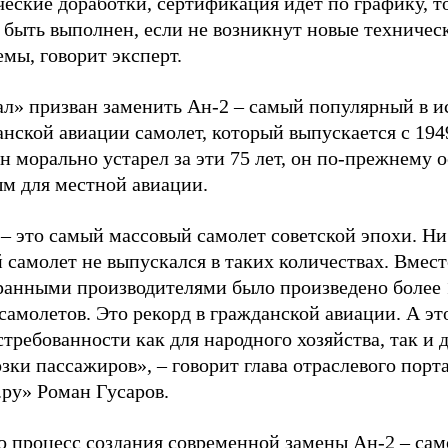
еские доработки, сертификация идет по графику, то
 быть выполнен, если не возникнут новые техничес
мы, говорит эксперт.
ал» призван заменить Ан-2 – самый популярный в и
нской авиации самолет, который выпускается с 1949
н морально устарел за эти 75 лет, он по-прежнему о
ым для местной авиации.
– это самый массовый самолет советской эпохи. Ни
 самолет не выпускался в таких количествах. Вмест
ранными производителями было произведено более 
самолетов. Это рекорд в гражданской авиации. А эт
стребованности как для народного хозяйства, так и 
зки пассажиров», – говорит глава отраслевого порт
.ру» Роман Гусаров.
о процесс создания современной замены Ан-2 – сам