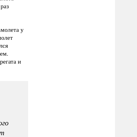
 раз
амолета у
молет
лся
ем.
регата и
ого
ет