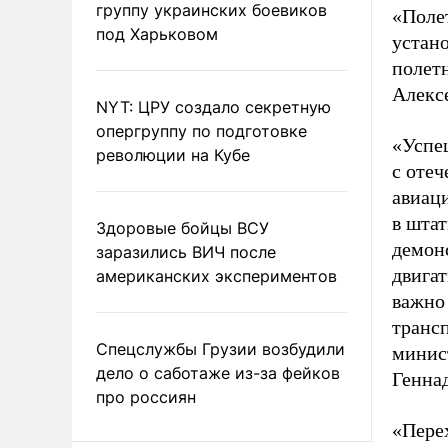
группу украинских боевиков
«Полет
под Харьковом
устано
полет
Алекс
NYT: ЦРУ создало секретную
опергруппу по подготовке
«Успе
революции на Кубе
с отеч
авиац
в штат
Здоровые бойцы ВСУ
демон
заразились ВИЧ после
двигат
американских экспериментов
важно
трансп
Спецслужбы Грузии возбудили
минис
дело о саботаже из-за фейков
Генна
про россиян
«Пере