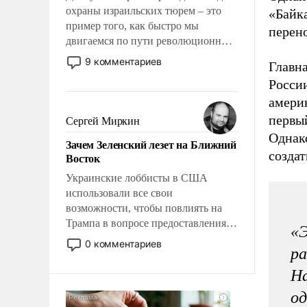
охраны израильских тюрем – это
«Байка
пример того, как быстро мы
перен
двигаемся по пути революционных
изменений. То, что несколько лет
9 комментариев
Главна
назад было образом для
России
псевдонаучной фантастики, стало
америк
всерьез обсуждаемой идеей.
первы
Сергей Миркин
Однако
Зачем Зеленский лезет на Ближний
создат
Восток
Украинские лоббисты в США
использовали все свои
возможности, чтобы повлиять на
Трампа в вопросе предоставления
«Э
вооружений своим нанимателям.
0 комментариев
ра
Вероятно, кому-то из тех, кто
консультирует Киев, пришла в
На
голову мысль: хорошо бы
од
продемонстрировать, что Украина