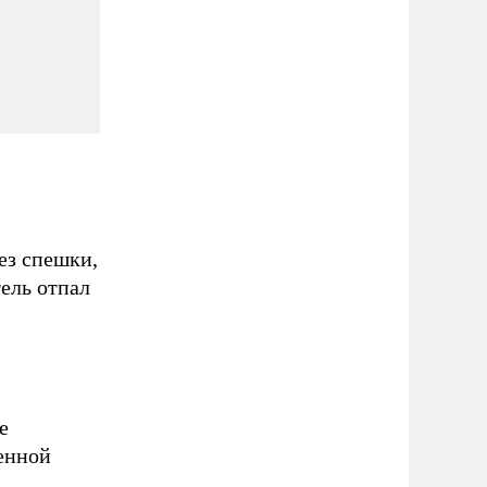
ез спешки,
тель отпал
е
венной