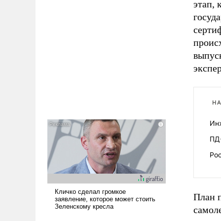
этап, 
госуд
серти
происх
выпус
экспе
НА
Ин
ПД
Рос
План п
самоле