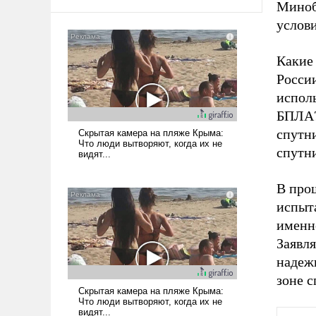
Миноб
услов
Какие
Росси
испол
БПЛА?
спутн
спутн
В про
испыт
именн
Заявля
надежн
зоне 