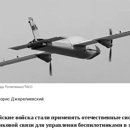
ндр Полегенько/ТАСС
орис Джерелиевский
йские войска стали применять отечественные си
иковой связи для управления беспилотниками в 