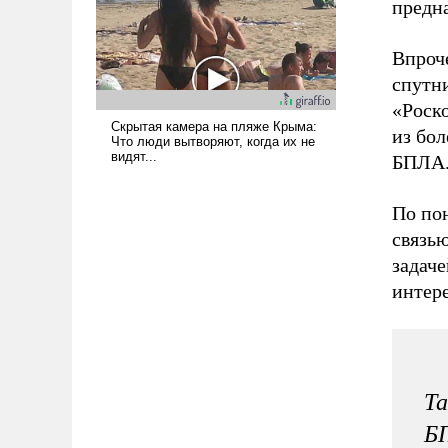
предна
Впроч
спутни
«Роск
из бо
БПЛА
По по
связь
задаче
интер
Та
Б