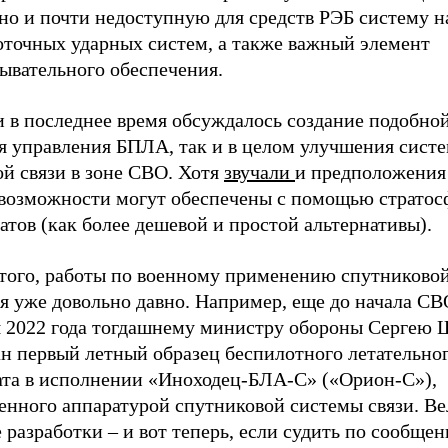
 но и почти недоступную для средств РЭБ систему 
оточных ударных систем, а также важный элемент
ывательного обеспечения.
и в последнее время обсуждалось создание подобно
ля управления БПЛА, так и в целом улучшения сист
й связи в зоне СВО. Хотя
звучали
и предположения 
 возможности могут обеспечены с помощью страто
атов (как более дешевой и простой альтернативы).
 того, работы по военному применению спутниковой
я уже довольно давно. Например, еще до начала СВ
я 2022 года тогдашнему министру обороны Сергею 
ан первый летный образец беспилотного летательно
ата в исполнении «Иноходец-БЛА-С» («Орион-С»),
енного аппаратурой спутниковой системы связи. Ве
 разработки – и вот теперь, если судить по сообще