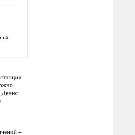
этой
 станции
можно
и Денис
»
ичений –