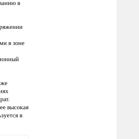
ванию в
оряжении
ми в зоне
ционный
уже
иях
рат.
ее высокая
зуется в