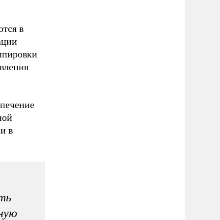
тся в
ации
ппировки
авления
спечение
ной
и в
ять
ную