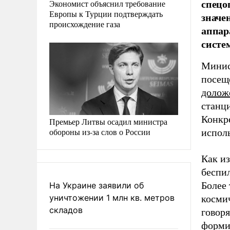
спецо
Экономист объяснил требование
Европы к Турции подтверждать
значе
происхождение газа
аппар
систе
Минис
посещ
долож
станци
Конкр
Премьер Литвы осадил министра
обороны из-за слов о России
испол
Как и
беспи
Более 
На Украине заявили об
уничтожении 1 млн кв. метров
космич
складов
говор
форми