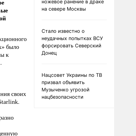
ое
ножевое ранение в драке
вые
на севере Москвы
ой
Стало известно о
неудачных попытках ВСУ
екционного
форсировать Северский
к» было
Донец
ны к
.
Нацсовет Украины по ТВ
призвал объявить
Музыченко угрозой
ания своих
нацбезопасности
arlink.
разно
щенную