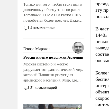
прежд
Только для того, чтобы вернуться к
эту пр
довоенному объему запасов ракет
Tomahawk, THAAD и Patriot США
позво
потребуется более трех лет. Даже
небольшая война с Ираном
4 комментария
В час
опустошила американские
1440» 
арсеналы. Сложившаяся ситуация
низко
означает многолетний период
уязвимости США, например, перед
вывед
Геворг Мирзаян
Китаем.
соотве
Россия ничего не должна Армении
боевы
Москва системно и жестко
разрушает тот фантастический мир,
Более 
который Пашинян рисует для
беспи
армянского населения. Мир, где
интерн
политические прожекты будут
21 комментарий
безусловно оплачиваться за счет
объект
российских налогоплательщиков и
скорос
где Еревану за свои поступки не
систе
нужно отвечать.