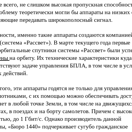
е всего, не слишком высокая пропускная способнос
облему теоретически могли бы аппараты на низких 
ляющие передавать широкополосный сигнал.
тности, именно такие аппараты создаются компани
(система «Рассвет»). В марте текущего года первые
орбитальные спутники системы «Рассвет» были ус
ены
на орбиту. Их технические характеристики куда
тствуют задаче управления БПЛА, в том числе в ус
х действий.
того, эти аппараты годятся не только для управлени
лотниками, с их помощью можно обеспечивать дост
ет в любой точке Земли, в том числе на движущихс
ах, в поездах и на борту самолетов. Причем с высо
тью, до 1 Гбит/с. Однако производитель данной
мы, «Бюро 1440» подчеркивает сугубо гражданское