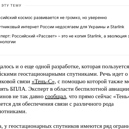
 ЭТУ ТЕМУ
сийский космос развивается не громко, но уверенно
тниковый интернет России недосягаем для Украины и Starlink
перт: Российский «Рассвет» – это не копия Starlink, а эволюция 
хнологии
лось и о еще одной разработке, которая пользуется
йскими геостационарными спутниками. Речь идет о
иковой связи
«Тень-С»,
с помощью которой также 
лять БПЛА. Эксперт в области беспилотной авиаци
инов не так давно
сообщал
, что прямо сейчас «Тень
ется для обеспечения связи с различного рода
лотниками.
а, у геостационарных спутников имеются ряд огран