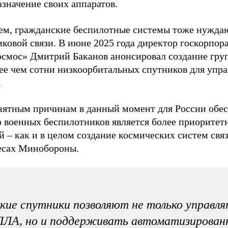
значение своих аппаратов.
ем, гражданские беспилотные системы тоже нуждаю
ковой связи. В июне 2025 года директор госкорпор
осмос» Дмитрий Баканов анонсировал создание гру
лее чем сотни низкоорбитальных спутников для упр
.
нятным причинам в данный момент для России обе
ю военных беспилотников является более приоритет
й – как и в целом создание космических систем связ
есах Минобороны.
кие спутники позволяют не только управл
ПЛА, но и поддерживать автоматизирован