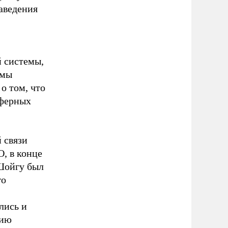
наведения
й системы,
емы
о том, что
сферных
 связи
О, в конце
Шойгу был
го
лись и
нию