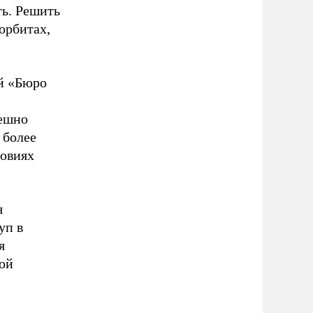
ть. Решить
орбитах,
ей «Бюро
пешно
 более
ловиях
я
уп в
я
кой