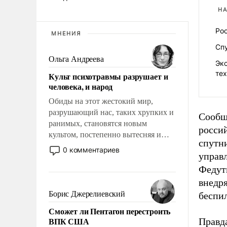
НА
Рос
МНЕНИЯ
Спу
Ольга Андреева
Экс
те
Культ психотравмы разрушает и
человека, и народ
Обиды на этот жестокий мир,
разрушающий нас, таких хрупких и
Сообща
ранимых, становятся новым
росси
культом, постепенно вытесняя и
спутн
отменяя традиционное требование к
0 комментариев
управ
человеку – быть мужественным и
твердым под ударами судьбы, брать
Федут
на себя ответственность, помогать
внедря
слабым, идти вперед и
Борис Джерелиевский
беспи
адаптироваться.
Сможет ли Пентагон перестроить
ВПК США
Правд