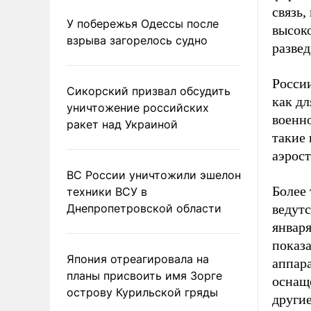
связь,
У побережья Одессы после
высок
взрыва загорелось судно
развед
Росси
Сикорский призвал обсудить
как д
уничтожение российских
военно
ракет над Украиной
такие
аэрост
ВС России уничтожили эшелон
Более
техники ВСУ в
Днепропетровской области
ведутс
январ
показ
Япония отреагировала на
аппар
планы присвоить имя Зорге
оснащ
острову Курильской гряды
другие