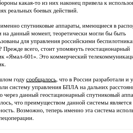
ороны какая-то из них наконец привела к использо
иях реальных боевых действий.
 именно спутниковые аппараты, имеющиеся в расп
и на данный момент, теоретически могли бы быть
ьзованы для управления российскими беспилотника
 Прежде всего, стоит упомянуть геостационарный
ик «Ямал-601». Это коммерческий телекоммуника
ик.
шлом году
сообщалось
, что в России разработали и 
али систему управления БПЛА на дальних расстоян
о через данный геостационарный спутниковый аппа
лось, что преимуществом данной системы является 
ость. Возможно, теперь именно эта система исполь
спецоперации.