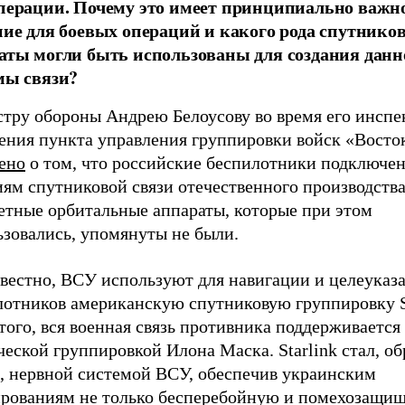
перации. Почему это имеет принципиально важн
ние для боевых операций и какого рода спутнико
аты могли быть использованы для создания данн
мы связи?
тру обороны Андрею Белоусову во время его инсп
ения пункта управления группировки войск «Восто
ено
о том, что российские беспилотники подключе
ям спутниковой связи отечественного производства
етные орбитальные аппараты, которые при этом
ьзовались, упомянуты не были.
звестно, ВСУ используют для навигации и целеуказ
лотников американскую спутниковую группировку St
того, вся военная связь противника поддерживается
еской группировкой Илона Маска. Starlink стал, об
я, нервной системой ВСУ, обеспечив украинским
рованиям не только бесперебойную и помехозащи