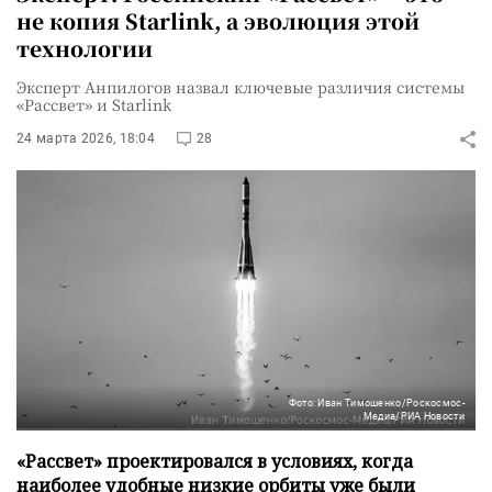
не копия Starlink, а эволюция этой
технологии
Эксперт Анпилогов назвал ключевые различия системы
«Рассвет» и Starlink
24 марта 2026, 18:04
28
Фото: Иван Тимошенко/Роскосмос-
Медиа/РИА Новости
«Рассвет» проектировался в условиях, когда
наиболее удобные низкие орбиты уже были