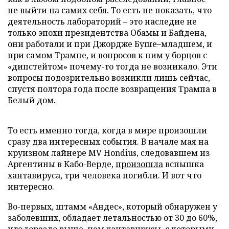
не выйти на самих себя. То есть не показать, что
деятельность лабораторий – это наследие не
только эпохи президентства Обамы и Байдена,
они работали и при Джордже Буше–младшем, и
при самом Трампе, и вопросов к ним у борцов с
«дипстейтом» почему-то тогда не возникало. Эти
вопросы подозрительно возникли лишь сейчас,
спустя полтора года после возвращения Трампа в
Белый дом.
То есть именно тогда, когда в мире произошли
сразу два интересных события. В начале мая на
круизном лайнере MV Hondius, следовавшем из
Аргентины в Кабо-Верде,
произошла
вспышка
хантавируса, три человека погибли. И вот что
интересно.
Во-первых, штамм «Андес», который обнаружен у
заболевших, обладает летальностью от 30 до 60%,
что гораздо выше, чем хантавирусы, с которыми