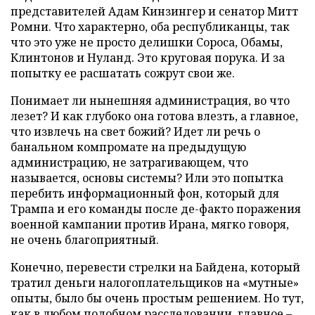
представителей Адам Кинзингер и сенатор Митт
Ромни. Что характерно, оба республиканцы, так
что это уже не просто делишки Сороса, Обамы,
Клинтонов и Нуланд. Это круговая порука. И за
попытку ее расшатать сожрут свои же.
Понимает ли нынешняя администрация, во что
лезет? И как глубоко она готова влезть, а главное,
что извлечь на свет божий? Идет ли речь о
банальном компромате на предыдущую
администрацию, не затрагивающем, что
называется, основы системы? Или это попытка
перебить информационный фон, который для
Трампа и его команды после де-факто поражения
военной кампании против Ирана, мягко говоря,
не очень благоприятный.
Конечно, перевести стрелки на Байдена, который
тратил деньги налогоплательщиков на «мутные»
опыты, было бы очень простым решением. Но тут,
как в любом подобном расследовании, главное –