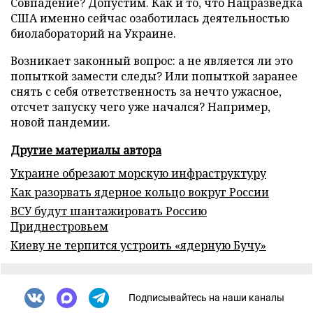
Совпадение? Допустим. Как и то, что Нацразведка
США именно сейчас озаботилась деятельностью
биолабораторий на Украине.
Возникает законный вопрос: а не является ли это
попыткой замести следы? Или попыткой заранее
снять с себя ответственность за нечто ужасное,
отсчет запуску чего уже начался? Например,
новой пандемии.
Другие материалы автора
Украине обрезают морскую инфраструктуру
Как разорвать ядерное кольцо вокруг России
ВСУ будут шантажировать Россию
Приднестровьем
Киеву не терпится устроить «ядерную Бучу»
Подписывайтесь на наши каналы