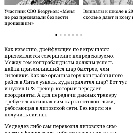
Участник СВО Безруков: «Меня
Выплаты к школе в 20
не раз признавали без вести
сколько дают и кому
пропавшим»
Как известно, дрейфующие по ветру шары
приземляются совершенно непредсказуемо.
Между тем контрабандисты должны успеть
найти приземлившийся шар быстрее, чем
силовики. Как же организатору контрабандного
рейса в Литве узнать, куда прилетел шар? Вот тут
и нужен GPS-трекер, который передает
координаты. А для передачи данных трекеру
требуется активная сим-карта сотовой связи,
работающая в литовской сети. Без карты не
получить сигнал.
Медведев либо сам перевозил литовские сим-
карты в Белоруссию, либо отправлял их туда с