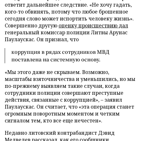
ответит дальнейшее следствие. «Не хочу гадать,
кого-то обвинять, потому что любое брошенное
сегодня слово может испортить человеку жизнь».
Совершенно другую
оценку происшествию дал
генеральный комиссар полиции Литвы Арунас
Паулаускас. Он признал, что
коррупция в рядах сотрудников МВД
поставлена на системную основу.
«Мы этого даже не скрываем. Возможно,
масштабы взяточничества и уменьшились, но мы
по-прежнему выявляем такие случаи, когда
сотрудники полиции совершают преступные
действия, связанные с коррупцией», – заявил
Паулаускас. Он считает, что «эта операция станет
огромным поворотным моментом и четким
сигналом тем, кто все еще нечестен».
Недавно литовский контрабандист Дэвид
Медведев
рассказал
, как его сообщники