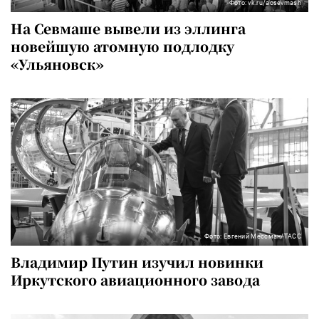
Фото: vk.ru/aosevmash
На Севмаше вывели из эллинга
новейшую атомную подлодку
«Ульяновск»
Фото: Евгений Мессман/ТАСС
Владимир Путин изучил новинки
Иркутского авиационного завода