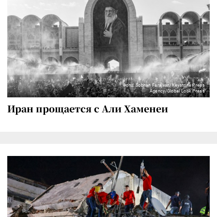
Фото: Sobhan Farajvan/Keystone Press
Agency/Global Look Press
Иран прощается с Али Хаменеи