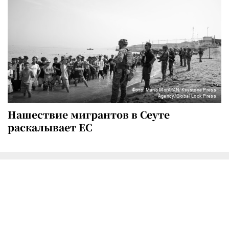
Фото: Mario MorAfAN/Keystone Press
Agency/Global Look Press
Нашествие мигрантов в Сеуте
раскалывает ЕС