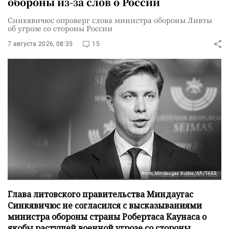
обороны из-за слов о России
Синкявичюс опроверг слова министра обороны Ливты
об угрозе со стороны России
7 августа 2026, 08:35
15
Фото: Mindaugas Kulbis/AP/TASS
Глава литовского правительства Миндаугас
Синкявичюс не согласился с высказываниями
министра обороны страны Робертаса Каунаса о
якобы растущей военной угрозе со стороны