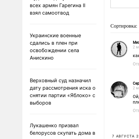
всех армян Гарегина II
взял самоотвод
Сортировка:
Украинские военные
сдались в плен при
Ми
2 м
освобождении села
ка
Анискино
От
Верховный суд назначил
Сер
дату рассмотрения иска о
2 м
снятии партии «Яблоко» с
Ой
выборов
пл
От
Лукашенко призвал
белорусов скупать дома в
7 АВГУСТА 2