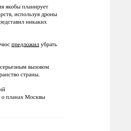
ия якобы планирует
рств, используя дроны
представил никаких
ичюс
предложил
убрать
серьезным вызовом
ранство страны.
ий
а о планах Москвы