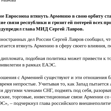
 Иванова
е Евросоюза втянуть Армению в свою орбиту ста
ие связи республики и грозит ей потерей всех п
едупредил глава МИД Сергей Лавров.
ностранных дел России Сергей Лавров сообщил, чт
ытается втянуть Армению в сферу своего влияния, 
 дипломата, подобная политика может привести к то
привилегии в рамках ЕАЭС.
ношения с Арменией существуют и эти отношения б
время непростые. Учитывая то, как Запад пытается
и другими членами СНГ, подмять под себя, разорва
ские, торговые, инвестиционные связи Армении со
С», – подчеркнул глава российского внешнеполитич