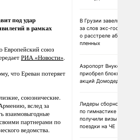
вит под удар
В Грузии завели дело и
ривилегий в рамках
за слов экс-госминист
о расстреле абхазских
пленных
о Европейский союз
передает
РИА «Новости»
.
Аэропорт Внуково
му, что Ереван потеряет
приобрел блокпакет
акций Домодедово
лизкие, союзнические.
Лидеры сборной Росси
 Армению, вслед за
по гимнастике не
ть взаимовыгодные
получили визы для
 своими партнерами по
поездки на ЧЕ
еского ведомства.