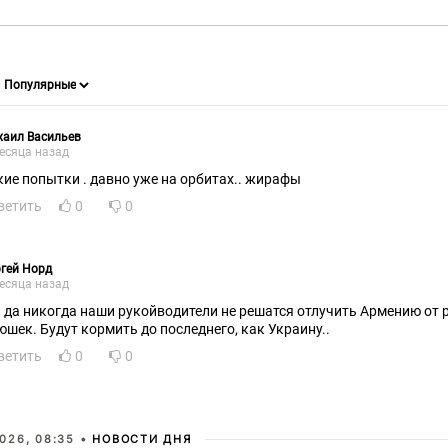
хаил Васильев
есяца назад
кие попытки . давно уже на орбитах.. жирафы
ветить
0
0
гей Норд
есяца назад
, да никогда наши рукойводители не решатся отлучить Армению от 
юшек. Будут кормить до последнего, как Украину..
ветить
0
0
026, 08:35 •
НОВОСТИ ДНЯ