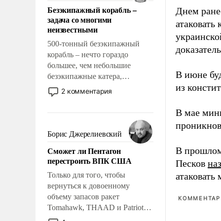
ответственность, помогать
Безэкипажный корабль –
Днем ране
слабым, идти вперед и
задача со многими
адаптироваться.
атаковать
неизвестными
украинско
500-тонный безэкипажный
доказатель
корабль – нечто гораздо
большее, чем небольшие
В июне бу
безэкипажные катера,
из консти
применение которых уже
2 комментария
стало обыденностью. Задача по
созданию такого корабля очень
В мае мин
сложна и амбициозна. Однако
проникнов
и ее реализация радикально
Борис Джерелиевский
поднимет наши боевые
Сможет ли Пентагон
В прошлом
возможности.
перестроить ВПК США
Песков
на
Только для того, чтобы
атаковать
вернуться к довоенному
объему запасов ракет
КОММЕНТАРИ
Tomahawk, THAAD и Patriot
США потребуется более трех