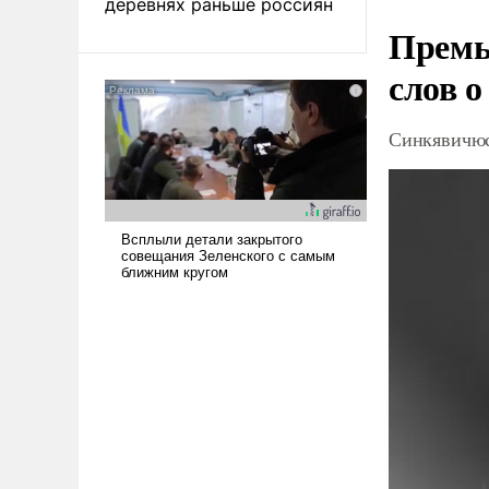
деревнях раньше россиян
Премь
слов о
Синкявичюс