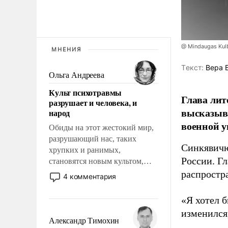
@ Mindaugas Kul
МНЕНИЯ
Tекст:
Вера 
Ольга Андреева
Культ психотравмы
Глава лит
разрушает и человека, и
высказыв
народ
военной у
Обиды на этот жестокий мир,
разрушающий нас, таких
Синкявичю
хрупких и ранимых,
России. Гл
становятся новым культом,
постепенно вытесняя и
распростр
4 комментария
отменяя традиционное
требование к человеку – быть
«Я хотел б
мужественным и твердым под
изменился
ударами судьбы, брать на себя
Александр Тимохин