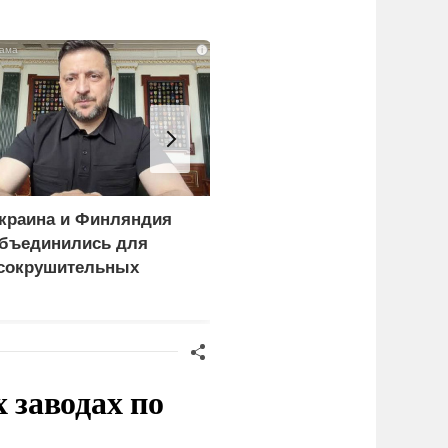
i
краина и Финляндия
«Генерал-провал»: кака
бъединились для
правда выяснилась про
сокрушительных
Драпатого
анкций" против России
заводах по