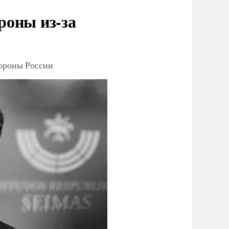
роны из-за
тороны России