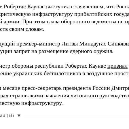
е Робертас Каунас выступил с заявлением, что Росс
 критическую инфраструктуру прибалтийских госуда
й армии. При этом глава оборонного ведомства не 
ств своим словам.
дущий премьер-министр Литвы Миндаугас Синкяв
туции запрет на размещение ядерного оружия.
истр обороны республики Робертас Каунас
признал
ение украинских беспилотников в воздушное прост
 месяце пресс-секретарь президента России Дмитр
звал
страшилками заявления литовского руководств
 местную инфраструктуру.
И (15)
▼