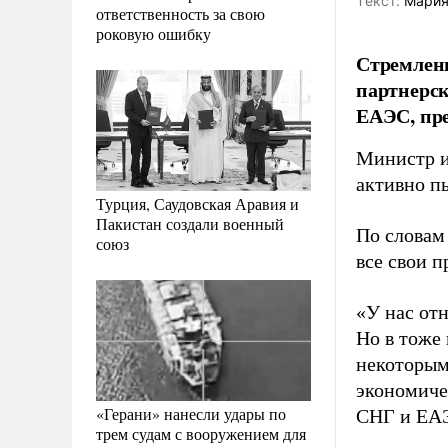
Tекст:
Мария
ответственность за свою
роковую ошибку
Стремлени
партнерск
ЕАЭС, пр
Министр и
активно п
Турция, Саудовская Аравия и
Пакистан создали военный
По словам
союз
все свои 
«У нас от
Но в тоже 
некоторым
экономиче
«Герани» нанесли удары по
СНГ и ЕАЭ
трем судам с вооружением для