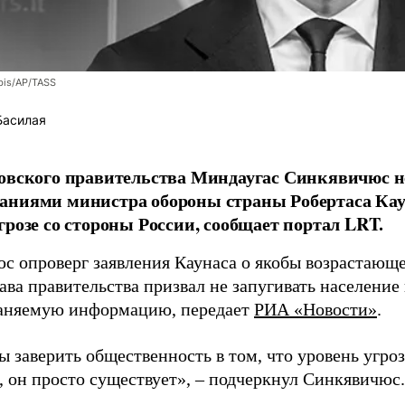
bis/AP/TASS
Басилая
овского правительства Миндаугас Синкявичюс не
аниями министра обороны страны Робертаса Кау
грозе со стороны России, сообщает портал LRT.
с опроверг заявления Каунаса о якобы возрастающе
ава правительства призвал не запугивать население
аняемую информацию, передает
РИА «Новости»
.
ы заверить общественность в том, что уровень угро
, он просто существует», – подчеркнул Синкявичюс.