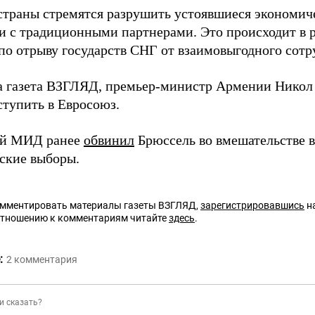
страны стремятся разрушить устоявшиеся экономиче
и с традиционными партнерами. Это происходит в 
 по отрыву государств СНГ от взаимовыгодного сотр
а газета ВЗГЛЯД, премьер-министр Армении Нико
ступить в Евросоюз.
ий МИД ранее
обвинил
Брюссель во вмешательстве 
ские выборы.
омментировать материалы газеты ВЗГЛЯД,
зарегистрировавшись
на
отношению к комментариям читайте
здесь
.
:
2
комментария