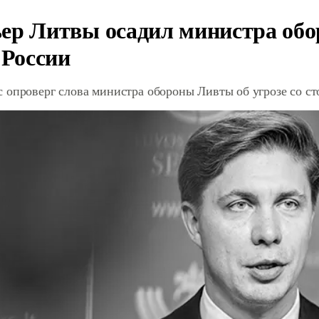
ер Литвы осадил министра обо
 России
 опроверг слова министра обороны Ливты об угрозе со с