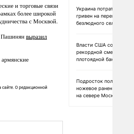
ские и торговые связи
Украина потратила 1 мл
рамках более широкой
гривен на переименова
удничества с Москвой.
безлюдного села
л Пашинян
выразил
Власти США сообщили 
рекордной смертности 
в армянские
плотоядной бактерии
Подросток получил
 сайте. О редакционной
ножевое ранение в дра
на севере Москвы