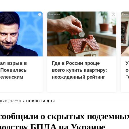
i
i
зал взрыв в
Где в России проще
У
 Появилась
всего купить квартиру:
о
Зеленским
неожиданный рейтинг
"
с
026, 18:20 •
НОВОСТИ ДНЯ
ообщили о скрытых подземных 
водству БПЛА на Украине