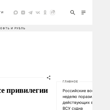
ТИ
НЕФТЬ И РУБЛЬ
ГЛАВНОЕ
се привилегии
Российские военные за
неделю поразили 34
действующих в интере
ВСУ судна