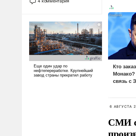
4 комментария
лет. Даже небольшая война с
Ираном опустошила
американские арсеналы.
Сложившаяся ситуация
означает многолетний период
уязвимости США, например,
перед Китаем.
Кто зака
Монако?
связь с 
6 АВГУСТА 2
СМИ с
произ