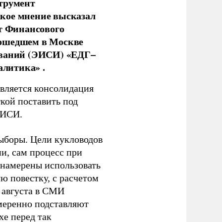
струмент
кое мнение высказал
нт Финансового
рошедшем в Москве
ований (ЭИСИ) «ЕДГ–
алитика» .
является консолидация
кой поставить под
ЭИСИ.
ыборы. Цели кукловодов
и, сам процесс при
 намерены использовать
ю повестку, с расчетом
 августа в СМИ
амеренно подставляют
хе перед так