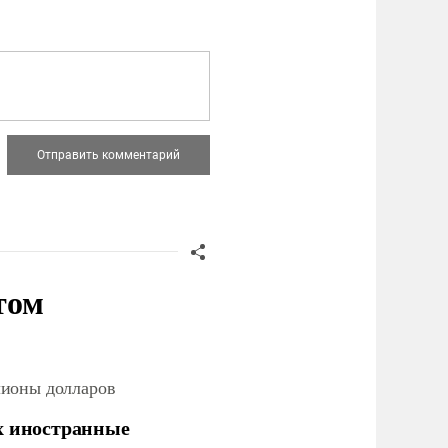
том
лионы долларов
х иностранные