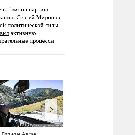
ев
обвинил
партию
пании. Сергей Миронов
той политической силы
вил
активную
ирательные процессы.
 Горном Алтае
ЕС ставит украинских