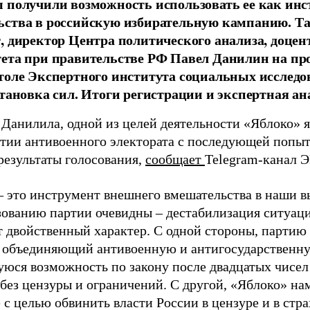
 получили возможность использовать ее как ин
ства в российскую избирательную кампанию. Та
, директор Центра политического анализа, доце
тета при правительстве РФ Павел Данилин на п
толе Экспертного института социальных исслед
становка сил. Итоги регистрации и экспертная ан
 Данилила, одной из целей деятельности «Яблоко» 
ртии антивоенного электората с последующей попыт
результаты голосования,
сообщает
Telegram-канал 
– это инструмент внешнего вмешательства в наши в
зованию партии очевидны – дестабилизация ситуаци
т двойственный характер. С одной стороны, партию
, объединяющий антивоенную и антигосударственну
юся возможность по закону после двадцатых чисел
 без цензуры и ограничений. С другой, «Яблоко» н
 с целью обвинить власти России в цензуре и в стра