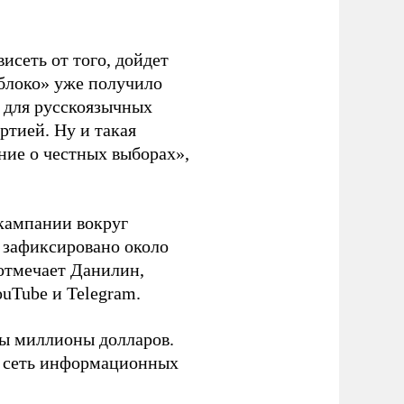
висеть от того, дойдет
блоко» уже получило
а для русскоязычных
ртией. Ну и такая
ние о честных выборах»,
кампании вокруг
о зафиксировано около
 отмечает Данилин,
ouTube и Telegram.
ны миллионы долларов.
ю сеть информационных