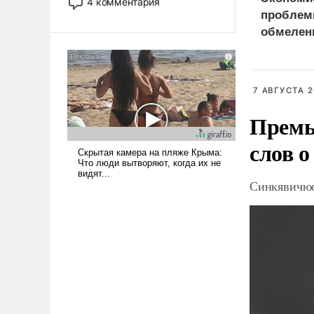
4 комментария
лет. Даже небольшая война с
проблем
Ираном опустошила
обмелен
американские арсеналы.
Сложившаяся ситуация
означает многолетний период
уязвимости США, например,
7 АВГУСТА 2
перед Китаем.
Премь
слов о
Синкявичюс