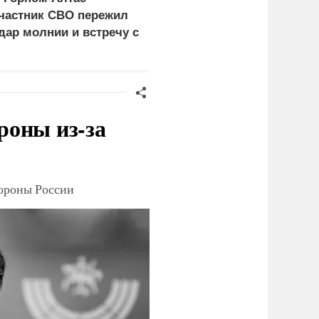
частник СВО пережил
уклонистов перед
дар молнии и встречу с
выбором между
едведем
нищетой и фронтом
роны из-за
тороны России