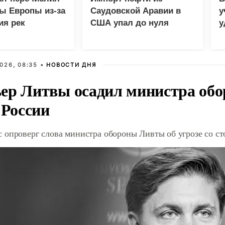
ы Европы из-за
Саудовской Аравии в
у
ия рек
США упал до нуля
у
м
026, 08:35 •
НОВОСТИ ДНЯ
ер Литвы осадил министра обо
 России
 опроверг слова министра обороны Ливты об угрозе со с