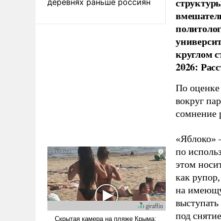
структуры
деревнях раньше россиян
вмешатель
политолог
универси
круглом с
2026: Рас
По оценке
вокруг па
сомнение 
«Яблоко» 
по исполь
этом носи
как рупор
на имеющу
выступать
под снятие