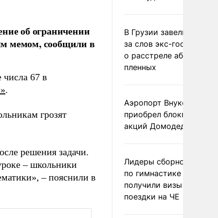
ение об ограничении
В Грузии завели дело и
ым мемом, сообщили в
за слов экс-госминист
о расстреле абхазских
пленных
 числа 67 в
и»
.
Аэропорт Внуково
ольникам грозят
приобрел блокпакет
акций Домодедово
осле решения задачи.
Лидеры сборной Росси
уроке – школьники
по гимнастике не
ематики», – пояснили в
получили визы для
поездки на ЧЕ