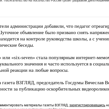
тели администрации добавили, что педагог отреаги
уточное объявление было призвано снять напряжен
находится на контроле руководства школы, а с учен
ические беседы.
» или «six-seven» стала популярным интернет-мемо
уквального значения и часто используется в социаль
ьной реакции на любые вопросы.
а газета ВЗГЛЯД, председатель Госдумы Вячеслав 
нности за публикацию оскорбительных видеороликов
омментировать материалы газеты ВЗГЛЯД,
зарегистрировавшись
на