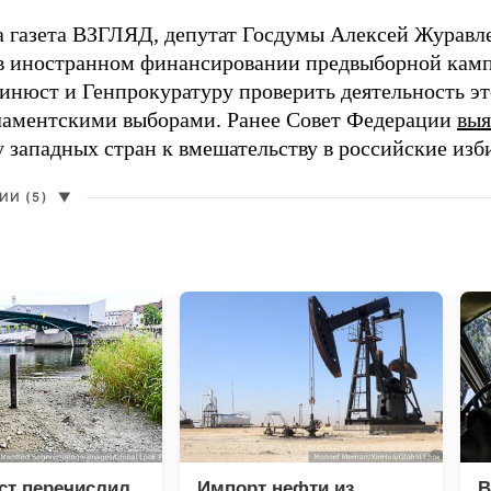
а газета ВЗГЛЯД, депутат Госдумы Алексей Журавл
в иностранном финансировании предвыборной кам
нюст и Генпрокуратуру проверить деятельность э
ламентскими выборами. Ранее Совет Федерации
выя
у западных стран к вмешательству в российские изб
И (5)
▼
ст перечислил
Импорт нефти из
В