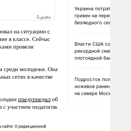
Украина потратила 1 мл
гривен на переименова
безлюдного села
ровал на ситуацию с
ие в классе. Сейчас
Власти США сообщили 
иками провели
рекордной смертности 
плотоядной бактерии
м среди молодежи. Она
ных сетях в качестве
Подросток получил
ножевое ранение в дра
на севере Москвы
Володин
предупредил
об
 с участием педагогов.
 сайте. О редакционной