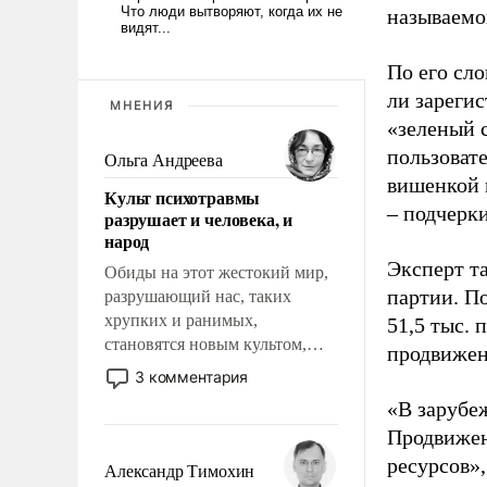
называемо
По его сло
ли зареги
МНЕНИЯ
«зеленый 
пользовате
Ольга Андреева
вишенкой 
Культ психотравмы
– подчерк
разрушает и человека, и
народ
Эксперт т
Обиды на этот жестокий мир,
партии. П
разрушающий нас, таких
хрупких и ранимых,
51,5 тыс.
становятся новым культом,
продвижени
постепенно вытесняя и
3 комментария
отменяя традиционное
«В зарубе
требование к человеку – быть
Продвижен
мужественным и твердым под
ресурсов»,
ударами судьбы, брать на себя
Александр Тимохин