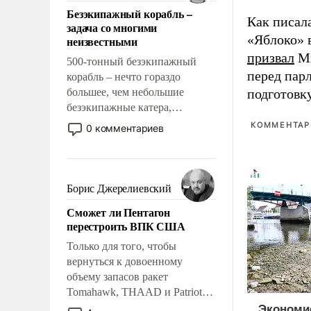
ответственность, помогать
Безэкипажный корабль –
слабым, идти вперед и
Как писал
задача со многими
адаптироваться.
«Яблоко» 
неизвестными
призвал
Ми
500-тонный безэкипажный
перед пар
корабль – нечто гораздо
большее, чем небольшие
подготовк
безэкипажные катера,
применение которых уже
КОММЕНТАРИ
0 комментариев
стало обыденностью. Задача по
созданию такого корабля очень
сложна и амбициозна. Однако
и ее реализация радикально
Борис Джерелиевский
поднимет наши боевые
Сможет ли Пентагон
возможности.
перестроить ВПК США
Только для того, чтобы
вернуться к довоенному
объему запасов ракет
Tomahawk, THAAD и Patriot
США потребуется более трех
Экономи