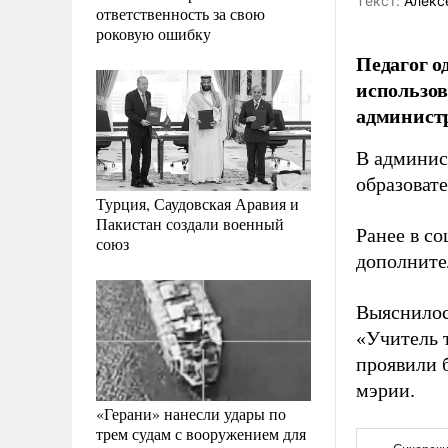
Tекст:
Алекс
ответственность за свою
роковую ошибку
Педагог о
использов
администр
В админис
образоват
Турция, Саудовская Аравия и
Пакистан создали военный
Ранее в с
союз
дополните
Выяснилос
«Учитель 
проявили б
мэрии.
«Герани» нанесли удары по
трем судам с вооружением для