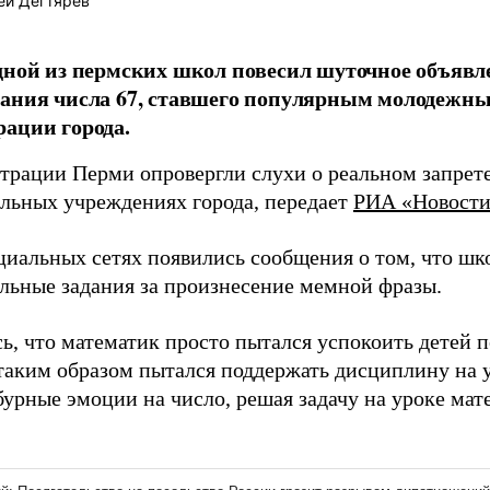
ей Дегтярёв
дной из пермских школ повесил шуточное объявл
ания числа 67, ставшего популярным молодежн
ации города.
трации Перми опровергли слухи о реальном запрете
ельных учреждениях города, передает
РИА «Новост
оциальных сетях появились сообщения о том, что шк
льные задания за произнесение мемной фразы.
ь, что математик просто пытался успокоить детей п
таким образом пытался поддержать дисциплину на 
урные эмоции на число, решая задачу на уроке мат