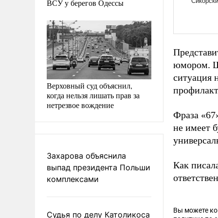
ВСУ у берегов Одессы
Представи
юмором. Ш
ситуация 
Верховный суд объяснил,
профилакт
когда нельзя лишать прав за
нетрезвое вождение
Фраза «67
не имеет б
универсал
Захарова объяснила
Как писал
выпад президента Польши
ответстве
комплексами
Вы можете к
Судья по делу Католикоса