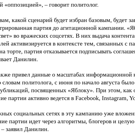
й «оппозицией», – говорит политолог.
вам, какой сценарий будет избран базовым, будет за
стрированная партия до агитационной кампании. «Я
свет» во вражеских соцсетях. В них выдача контент
лей активизируется в контексте тем, связанных с па
на торте, партия отказывается подписывать соглаше
ивает Данилин.
акже привел данные о масштабах информационной 
о словам политолога, с июня по начало августа был
 публикаций, посвященных «Яблоку». При этом, как
е партии активно ведется в Facebook, Instagram, Y
жных социальных сетях в эту кампанию уже вложе
ие партии идет через алгоритмы, блогеров и целу
 – заявил Данилин.