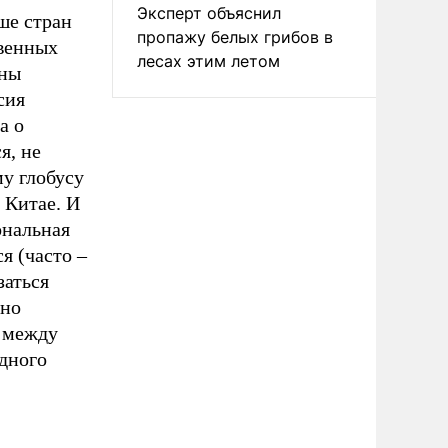
Эксперт объяснил
ше стран
пропажу белых грибов в
твенных
лесах этим летом
жны
сия
а о
я, не
у глобусу
 Китае. И
ональная
я (часто –
заться
нно
 между
дного