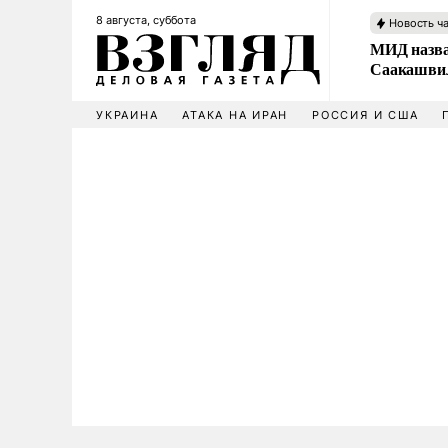
8 августа, суббота
Новость ч
МИД назва
Саакашвил
УКРАИНА
АТАКА НА ИРАН
РОССИЯ И США