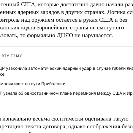
етенный США, которые достаточно давно начали ра
енных ядерных зарядов в других странах. Логика с
онтроль над оружием остается в руках США и без
анских кодов европейские страны не смогут его
ьзовать, то формально ДНЯО не нарушается.
 ЭТУ ТЕМУ
Р узаконила автоматический ядерный удар в случае гибели ли
ке
мания идет по пути Прибалтики
T узнала об одностраничном плане перемирия между США и И
я изначально весьма скептически оценивала такую
ретацию текста договора, однако соображения безо