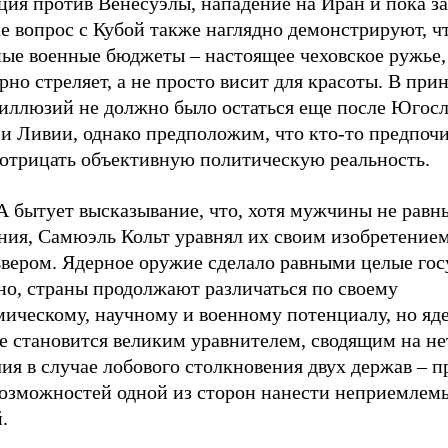
ция против Венесуэлы, нападение на Иран и пока з
е вопрос с Кубой также наглядно демонстрируют, ч
ные военные бюджеты – настоящее чеховское ружье,
рно стреляет, а не просто висит для красоты. В при
 иллюзий не должно было остаться еще после Югосл
и Ливии, однако предположим, что кто-то предпочи
 отрицать объективную политическую реальность.
 бытует высказывание, что, хотя мужчины не равн
ния, Самюэль Кольт уравнял их своим изобретением
ьвером. Ядерное оружие сделало равными целые гос
но, страны продолжают различаться по своему
мическому, научному и военному потенциалу, но яд
 становится великим уравнителем, сводящим на нет
ия в случае лобового столкновения двух держав – п
возможностей одной из сторон нанести неприемлем
.