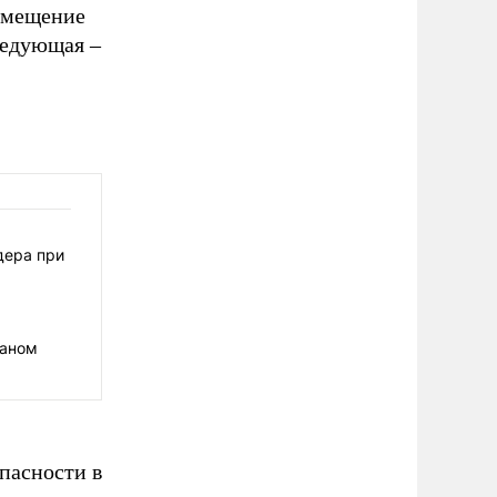
змещение
ледующая –
дера при
раном
пасности в