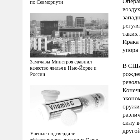
Опера
по Севморпути
воздух
запад
регуля
таких
Ирака 
упора
Замглавы Минстроя сравнил
В США
качество жилья в Нью-Йорке и
рожде
России
револ
Конеч
эконо
оружие
различ
силу 
другой
Ученые подтвердили
эффективность витамина C при