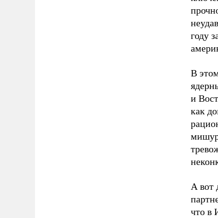
прочн
неуда
году з
америк
В это
ядерн
и Вос
как д
рацио
мишур
трево
некон
А вот 
партн
что в 