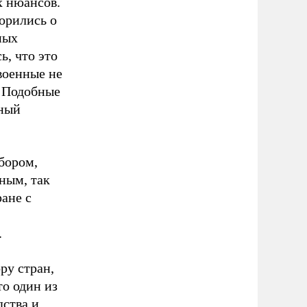
х нюансов.
орились о
ных
ь, что это
военные не
. Подобные
рный
бором,
нным, так
ране с
.
ру стран,
то один из
дства и