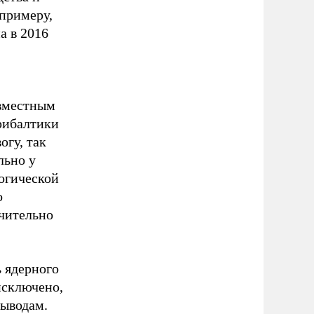
 примеру,
а в 2016
овместным
рибалтики
гу, так
льно у
огической
о
чительно
 ядерного
исключено,
выводам.