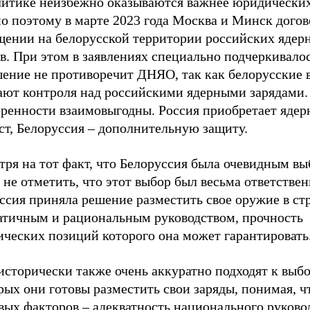
литике неизбежно оказываются важнее юридически
о поэтому в марте 2023 года Москва и Минск догов
щении на белорусской территории российских ядер
в. При этом в заявлениях специально подчеркивалос
шение не противоречит ДНЯО, так как белорусские 
ают контроля над российскими ядерными зарядами
оренности взаимовыгодны. Россия приобретает яде
ст, Белоруссия – дополнительную защиту.
ря на тот факт, что Белоруссия была очевидным вы
 не отметить, что этот выбор был весьма ответстве
ссия приняла решение разместить свое оружие в ст
атичным и рациональным руководством, прочность
ических позиций которого она может гарантировать
сторически также очень аккуратно подходят к выбо
рых они готовы разместить свои заряды, понимая, ч
вых факторов – адекватность национального руково