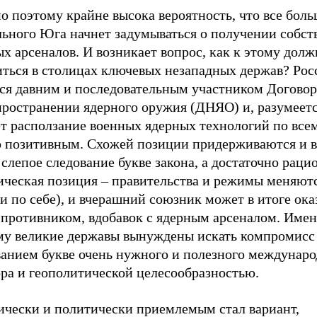
 поэтому крайне высока вероятность, что все боль
льного Юга начнет задумываться о получении собс
х арсеналов. И возникает вопрос, как к этому дол
иться в столицах ключевых незападных держав? Рос
тся давним и последовательным участником Договор
пространении ядерного оружия (ДНЯО) и, разумеетс
т расползание военных ядерных технологий по всем
о позитивным. Схожей позиции придерживаются и в
 слепое следование букве закона, а достаточно раци
ическая позиция – правительства и режимы меняютс
и по себе), и вчерашний союзник может в итоге ока
 противником, вдобавок с ядерным арсеналом. Име
му великие державы вынуждены искать компромисс
ванием букве очень нужного и полезного междунаро
ора и геополитической целесообразностью.
чески и политически приемлемым стал вариант,