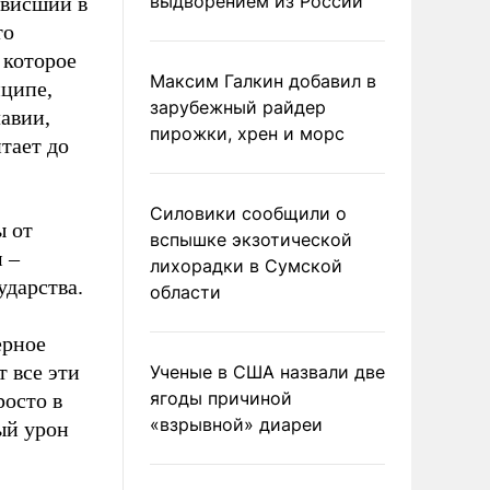
выдворением из России
ависший в
то
 которое
Максим Галкин добавил в
нципе,
зарубежный райдер
авии,
пирожки, хрен и морс
тает до
Силовики сообщили о
ы от
вспышке экзотической
 –
лихорадки в Сумской
ударства.
области
ерное
 все эти
Ученые в США назвали две
ягоды причиной
росто в
«взрывной» диареи
ый урон