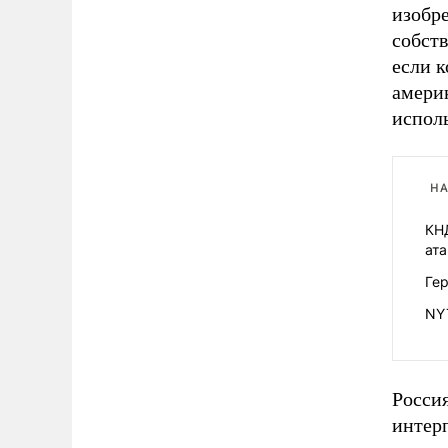
изобр
собств
если к
америк
испол
НА
КНД
ата
Гер
NY
Росси
интерп