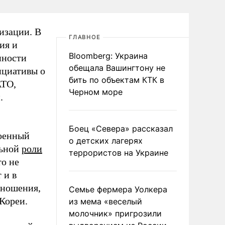
изации. В
ГЛАВНОЕ
ия и
Bloomberg: Украина
нности
обещала Вашингтону не
ициативы о
бить по объектам КТК в
АТО,
Черном море
.
Боец «Севера» рассказал
военный
о детских лагерях
льной
роли
террористов на Украине
о не
 и в
тношения,
Семье фермера Уолкера
Кореи.
из мема «веселый
молочник» пригрозили