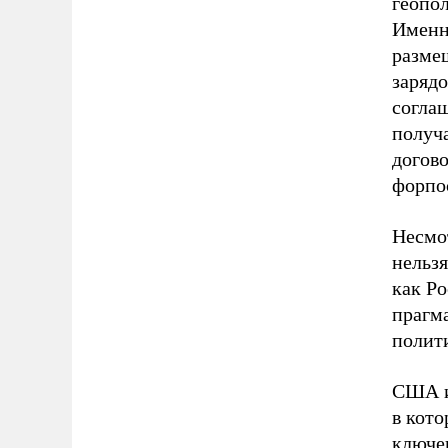
геопо
Именн
разме
зарядо
согла
получ
догов
форпо
Несмот
нельзя
как Ро
прагм
полит
США и
в кото
ключе