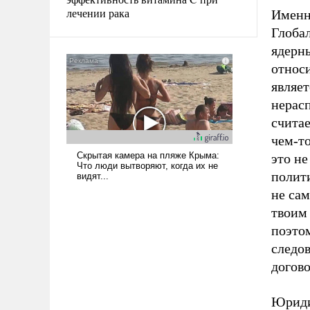
лечении рака
Именно
Глоба
ядерны
относ
являе
нерас
считае
чем-т
это не
полит
не сам
твоим
поэто
следо
догов
Юриди