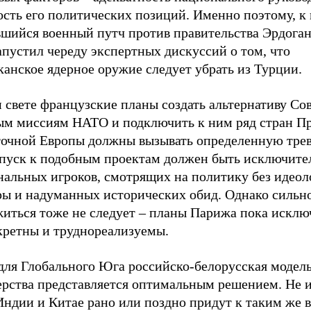
ость его политических позиций. Именно поэтому, к
вшийся военный путч против правительства Эрдоган
апустил череду экспертных дискуссий о том, что
анское ядерное оружие следует убрать из Турции.
м свете французские планы создать альтернативу С
ым миссиям НАТО и подключить к ним ряд стран П
точной Европы должны вызывать определенную трево
опуск к подобным проектам должен быть исключите
нальных игроков, смотрящих на политику без идеол
ы и надуманных исторических обид. Однако сильн
житься тоже не следует – планы Парижа пока исклю
кретны и труднореализуемы.
для Глобального Юга российско-белорусская модель
ерства представляется оптимальным решением. Не 
Индии и Китае рано или поздно придут к таким же 