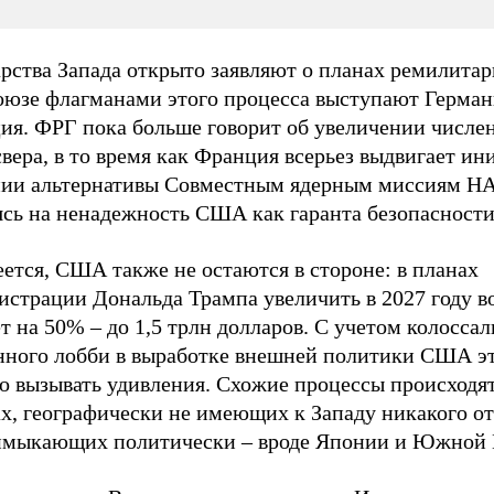
рства Запада открыто заявляют о планах ремилитар
оюзе флагманами этого процесса выступают Герман
ия. ФРГ пока больше говорит об увеличении числе
вера, в то время как Франция всерьез выдвигает ин
нии альтернативы Совместным ядерным миссиям Н
ясь на ненадежность США как гаранта безопасности
ется, США также не остаются в стороне: в планах
истрации Дональда Трампа увеличить в 2027 году 
 на 50% – до 1,5 трлн долларов. С учетом колосса
нного лобби в выработке внешней политики США эт
о вызывать удивления. Схожие процессы происходят
ах, географически не имеющих к Западу никакого о
имыкающих политически – вроде Японии и Южной 