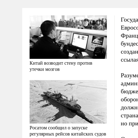
Госуда
Еврос
Франц
бундес
созда
ссыла
Китай возводит стену против
утечки мозгов
Разуме
админ
бюджет
оборо
должн
стран
но пр
Росатом сообщил о запуске
регулярных рейсов китайских судов