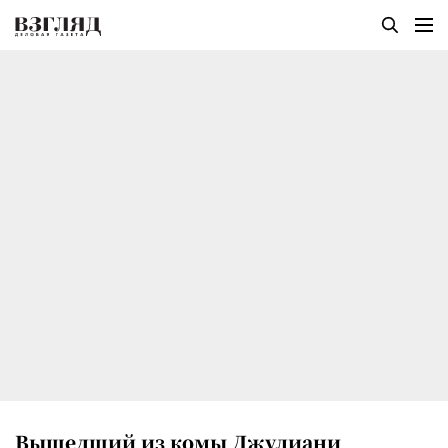
Вышедший из комы Джулиани