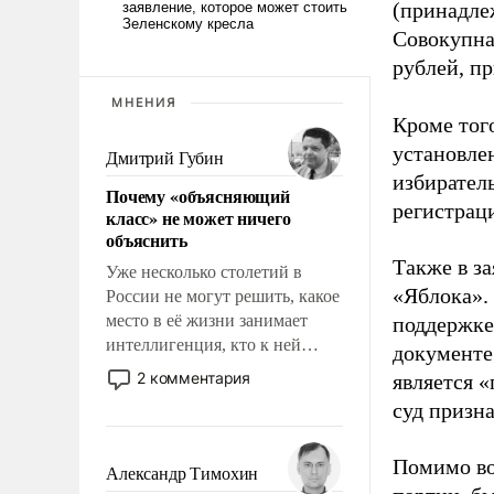
(принадле
Совокупная
рублей, пр
МНЕНИЯ
Кроме тог
установле
Дмитрий Губин
избиратель
Почему «объясняющий
регистрац
класс» не может ничего
объяснить
Также в з
Уже несколько столетий в
«Яблока».
России не могут решить, какое
место в её жизни занимает
поддержке
интеллигенция, кто к ней
документе
принадлежит, а кого из неё
2 комментария
является 
исключили с правом
суд призн
восстановления и без оного. И
чем она отличается от просто
Помимо во
образованных людей. Иногда
Александр Тимохин
казалось, что эти вопросы