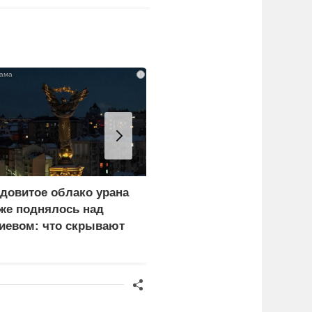
i
довитое облако урана
В России назвали
же поднялось над
законную цель наших
иевом: что скрывают
ВС на территории
ласти
Германии