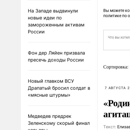
На Западе выдвинули
Вы можете к
политике по 
новые идеи по
замороженным активам
России
Фон дер Ляйен призвала
пресечь доходы России
Сортировка:
Новый главком ВСУ
Драпатый бросил солдат в
7 АВГУСТА 2
«мясные штурмы»
«Роди
агита
Медведев предрек
Зеленскому скорый финал
Tекст:
Елиза
карьеры