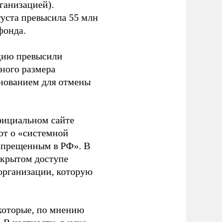
ганизацией).
густа превысила 55 млн
фонда.
ацию превысили
ного размера
основанием для отмены
фициальном сайте
ют о «системной
апрещенным в РФ». В
ткрытом доступе
организации, которую
которые, по мнению