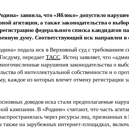
одина» заявила, что «Яблоко» допустило наруше
ной агитации, а также законодательства о выбор
регистрацию федерального списка кандидатов па
венную думу. Соответствующий иск направлен в с
одина» подала иск в Верховный суд с требованием с
 Госдуму, передает
ТАСС
. Истец заявляет, что «адм
многочисленные нарушения законодательства о выбор
ельства об интеллектуальной собственности и о про
му, каждое из которых влечет отмену регистрации 
основных доводов иска стали предполагаемые нару
ной кампании. В «Родине» считают, что часть агит
распространялась через ресурсы лиц, признанных 
 а также на зарубежных интернет-площадках, включа