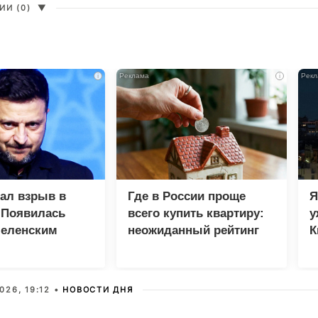
И (0)
▼
i
i
зал взрыв в
Где в России проще
Я
 Появилась
всего купить квартиру:
у
Зеленским
неожиданный рейтинг
К
в
026, 19:12 •
НОВОСТИ ДНЯ