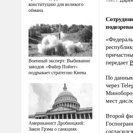
Tекст:
Дарья
конституцию для великого
обмана
Сотрудник
подозрева
«Федераль
республик
причастны
Военный эксперт: Выбивание
передает
Р
заводов «Файер Пойнт»
подрывает стратегию Киева
По данным
через Tel
Миноборон
мест дисл
Второй фи
Американист Дробницкий:
Госпогран
Закон Грэма о санкциях
согласилс