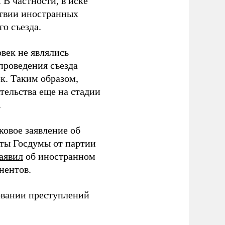
В частности, в иске
тствии иностранных
о съезда.
век не являлись
проведения съезда
ек. Таким образом,
тельства еще на стадии
.
ковое заявление об
аты Госдумы от партии
аявил
об иностранном
нентов.
овании преступлений