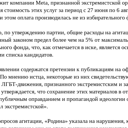
жит компании Meta, признанной экстремистской ор
 стоимость этих услуг за период с 27 июня по 6 ав
и этом оплата производилась не из избирательного 
о, по утверждению партии, общие расходы на агит
нный законом предел более чем на 5% от максималь
ного фонда, что, как отмечается в иске, является 
ии списка кандидатов.
аявлении содержатся претензии к публикациям на о
 По мнению истца, некоторые из них свидетельству
 ЛГБТ-движения, признанного экстремистским и з
 утверждается, что сохранение этих материалов в о
«публичным оправданием и пропагандой идеологии 
ал экстремистской».
просов агитации, «Родина» указала на нарушения, 