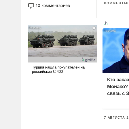
постепенно вытесняя и
КОММЕНТАРИ
10 комментариев
отменяя традиционное
требование к человеку – быть
мужественным и твердым под
ударами судьбы, брать на себя
ответственность, помогать
слабым, идти вперед и
адаптироваться.
Кто зака
Монако?
связь с 
7 АВГУСТА 2