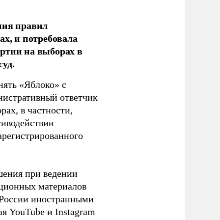
ния правил
ах, и потребовала
ртии на выборах в
уд.
нять «Яблоко» с
инистративный ответчик
ах, в частности,
тиводействии
зарегистрированного
шения при ведении
ационных материалов
в России иностранными
я YouTube и Instagram