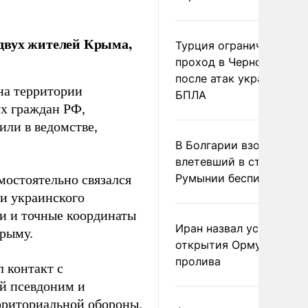
двух жителей Крыма,
Турция ограничила
проход в Черное море
после атак украинских
на территории
БПЛА
ух граждан РФ,
ли в ведомстве,
В Болгарии взорвался
влетевший в страну из
Румынии беспилотник
мостоятельно связался
ки украинского
и и точные координаты
Иран назвал условие
рыму.
открытия Ормузского
пролива
 контакт с
й псевдоним и
рриториальной обороны.