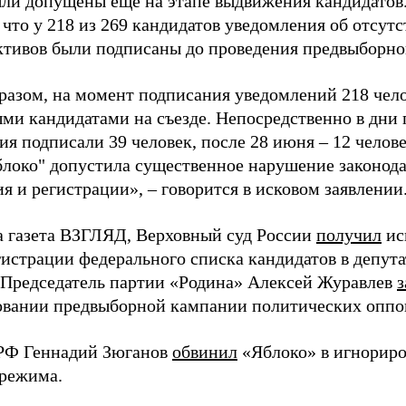
ыли допущены еще на этапе выдвижения кандидатов. 
 что у 218 из 269 кандидатов уведомления об отсу
активов были подписаны до проведения предвыборног
разом, на момент подписания уведомлений 218 чело
ми кандидатами на съезде. Непосредственно в дни 
я подписали 39 человек, после 28 июня – 12 челов
блоко" допустила существенное нарушение законода
 и регистрации», – говорится в исковом заявлении
а газета ВЗГЛЯД, Верховный суд России
получил
ис
гистрации федерального списка кандидатов в депут
 Председатель партии «Родина» Алексей Журавлев
з
вании предвыборной кампании политических оппо
РФ Геннадий Зюганов
обвинил
«Яблоко» в игнорир
 режима.