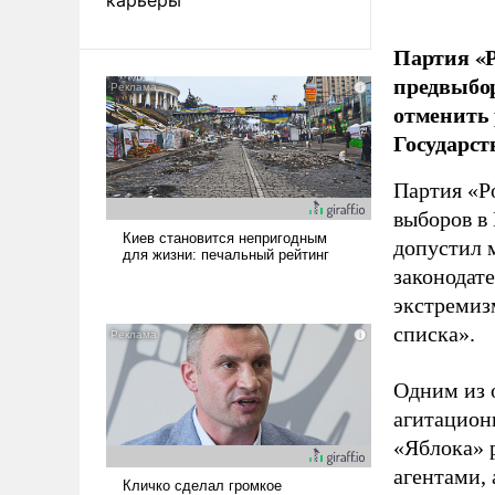
Партия «Р
предвыбор
отменить 
Государст
Партия «Р
выборов в
допустил 
законодат
экстремиз
списка».
Одним из 
агитацион
«Яблока» 
агентами,