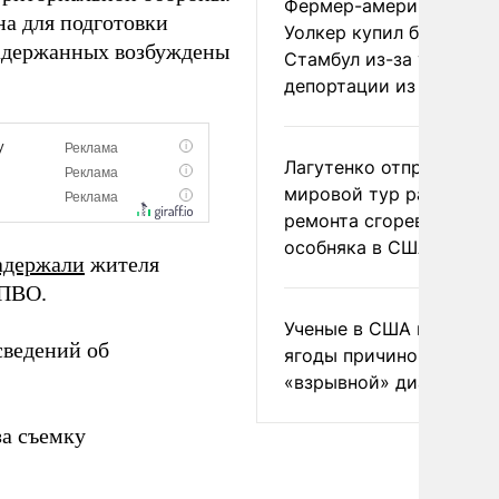
Фермер-американец
на для подготовки
Уолкер купил билет в
задержанных возбуждены
Стамбул из-за угрозы
депортации из России
Лагутенко отправился в
мировой тур ради
ремонта сгоревшего
особняка в США
адержали
жителя
 ПВО.
Ученые в США назвали 
сведений об
ягоды причиной
«взрывной» диареи
за съемку