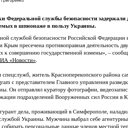
 Григоренко
и Федеральной службы безопасности задержали 
емых в шпионаже в пользу Украины.
ной службой безопасности Российской Федерации 
и Крым пресечена противоправная деятельность дв
х к совершению государственной измены», – сообщи
ИА «Новости»
.
 спецслужб, житель Красноперекопского района са
egram с представителем Главного управления развед
ы. Он отправлял куратору фотографии, видеозапис
окации подразделений Вооруженных сил России в К
гурант дела, проживающий в Симферополе, наладил
службой Украины. Мужчина выбрал себе агентурны
я собирать персональные данные членов местной те