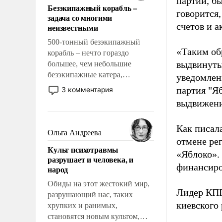
партии, б
Безэкипажный корабль –
решены раз и навсегда, но –
говорится,
задача со многими
нет, не решены.
счетов и 
неизвестными
500-тонный безэкипажный
«Таким об
корабль – нечто гораздо
выдвинуты
большее, чем небольшие
безэкипажные катера,
уведомлени
применение которых уже
партия "Я
3 комментария
стало обыденностью. Задача по
выдвижения
созданию такого корабля очень
сложна и амбициозна. Однако
Как писал
и ее реализация радикально
Ольга Андреева
поднимет наши боевые
отмене ре
Культ психотравмы
возможности.
«Яблоко».
разрушает и человека, и
финансиро
народ
Обиды на этот жестокий мир,
Лидер КП
разрушающий нас, таких
киевского
хрупких и ранимых,
становятся новым культом,