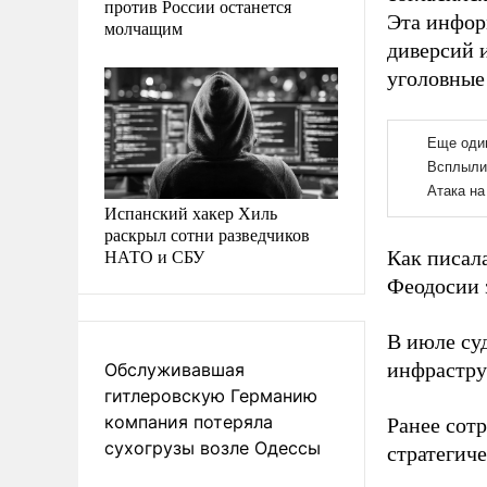
против России останется
Эта инфор
молчащим
диверсий 
уголовные 
Испанский хакер Хиль
раскрыл сотни разведчиков
НАТО и СБУ
Как писал
Феодосии 
В июле су
инфрастру
Обслуживавшая
гитлеровскую Германию
компания потеряла
Ранее сот
сухогрузы возле Одессы
стратегиче