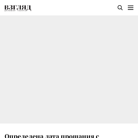
Определена дата прощания с