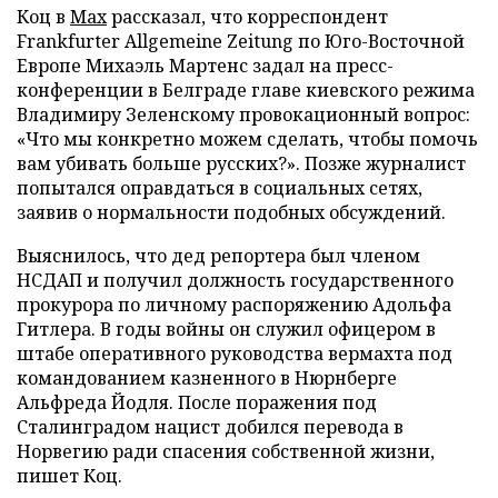
Коц в
Мах
рассказал, что корреспондент
Frankfurter Allgemeine Zeitung по Юго-Восточной
Европе Михаэль Мартенс задал на пресс-
конференции в Белграде главе киевского режима
Владимиру Зеленскому провокационный вопрос:
«Что мы конкретно можем сделать, чтобы помочь
вам убивать больше русских?». Позже журналист
попытался оправдаться в социальных сетях,
заявив о нормальности подобных обсуждений.
Выяснилось, что дед репортера был членом
НСДАП и получил должность государственного
прокурора по личному распоряжению Адольфа
Гитлера. В годы войны он служил офицером в
штабе оперативного руководства вермахта под
командованием казненного в Нюрнберге
Альфреда Йодля. После поражения под
Сталинградом нацист добился перевода в
Норвегию ради спасения собственной жизни,
пишет Коц.