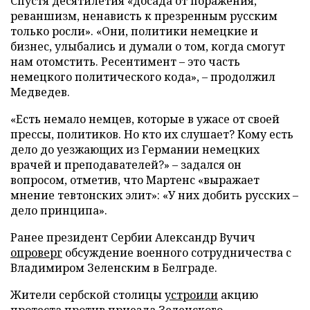
Спустя десятилетия «досада от поражения,
реваншизм, ненависть к презренным русским
только росли». «Они, политики немецкие и
бизнес, улыбались и думали о том, когда смогут
нам отомстить. Ресентимент – это часть
немецкого политического кода», – продолжил
Медведев.
«Есть немало немцев, которые в ужасе от своей
прессы, политиков. Но кто их слушает? Кому есть
дело до уезжающих из Германии немецких
врачей и преподавателей?» – задался он
вопросом, отметив, что Мартенс «выражает
мнение тевтонских элит»: «У них добить русских –
дело принципа».
Ранее президент Сербии Александр Вучич
опроверг
обсуждение военного сотрудничества с
Владимиром Зеленским в Белграде.
Жители сербской столицы
устроили
акцию
протеста против приезда Зеленского.