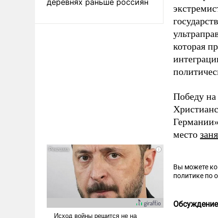
деревнях раньше россиян
экстремис
государст
ультрапра
которая п
интеграци
политичес
Победу на
Христианс
Германии
место
зан
Вы можете к
политике по 
Обсуждение