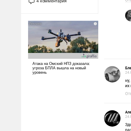
От
4 комментария
лет. Даже небольшая война с
Ираном опустошила
американские арсеналы.
Сложившаяся ситуация
означает многолетний период
уязвимости США, например,
перед Китаем.
Бл
24.
ну
их
От
Ал
24.
Зд
ра