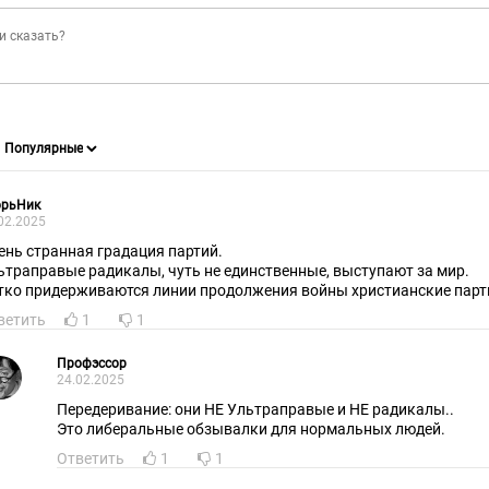
орьНик
02.2025
ень странная градация партий.
ьтраправые радикалы, чуть не единственные, выступают за мир.
тко придерживаются линии продолжения войны христианские парт
ветить
1
1
Профэссор
24.02.2025
Передеривание: они НЕ Ультраправые и НЕ радикалы..
Это либеральные обзывалки для нормальных людей.
Ответить
1
1