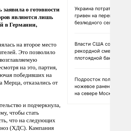
 заявила о готовности
Украина потратила 1 мл
гривен на переименова
боров являются лишь
безлюдного села
й в Германии,
Власти США сообщили 
ялась на второе место
рекордной смертности 
ателей. Это позволило
плотоядной бактерии
 возглавляемую
мотря на это, партия,
ключая победивших на
Подросток получил
 Мерца, отказались от
ножевое ранение в дра
на севере Москвы
тельство и подчеркнула,
му, чтобы стать
ть, что на следующих
оюз (ХДС). Кампания