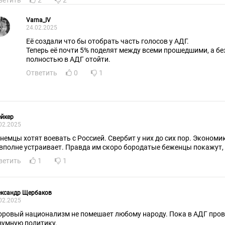
ветить
2
2
Varna_IV
24.02.2025
Её создали что бы отобрать часть голосов у АДГ.
Теперь её почти 5% поделят между всеми прошедшими, а без
полностью в АДГ отойти.
Ответить
0
1
ейкер
02.2025
, немцы хотят воевать с Россией. Свербит у них до сих пор. Экономик
 вполне устраивает. Правда им скоро бородатые беженцы покажут, ч
ветить
1
1
ександр Щербаков
02.2025
оровый национализм не помешает любому народу. Пока в АДГ про
зумную политику.