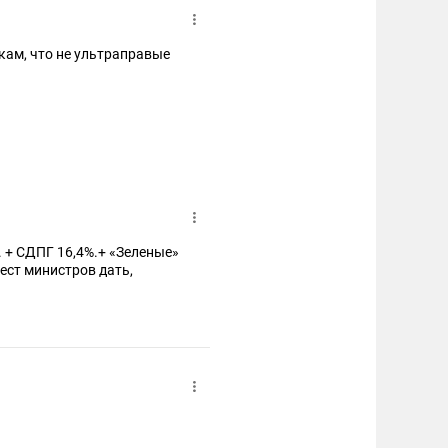
кам, что не ультраправые
+ «Зеленые»
мест министров дать,