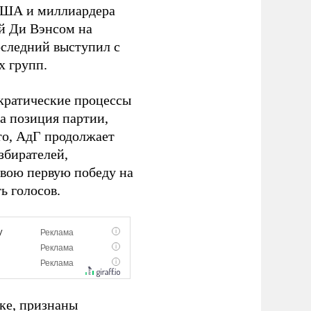
США и миллиардера
й Ди Вэнсом на
оследний выступил с
х групп.
кратические процессы
а позиция партии,
то, АдГ продолжает
збирателей,
вою первую победу на
ь голосов.
оке, признаны