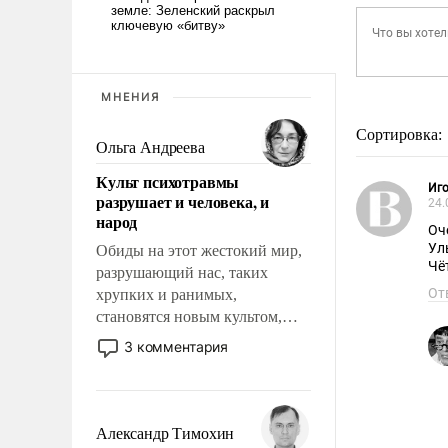
МНЕНИЯ
Сортировка:
Ольга Андреева
Культ психотравмы
Иг
разрушает и человека, и
24.
народ
Оч
Ул
Обиды на этот жестокий мир,
Чё
разрушающий нас, таких
От
хрупких и ранимых,
становятся новым культом,
постепенно вытесняя и
3 комментария
отменяя традиционное
требование к человеку – быть
мужественным и твердым под
ударами судьбы, брать на себя
Александр Тимохин