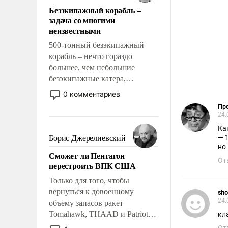
ответственность, помогать
Безэкипажный корабль –
слабым, идти вперед и
задача со многими
адаптироваться.
неизвестными
500-тонный безэкипажный
корабль – нечто гораздо
большее, чем небольшие
безэкипажные катера,
применение которых уже
0 комментариев
стало обыденностью. Задача по
Пр
созданию такого корабля очень
24.
сложна и амбициозна. Однако
Как
и ее реализация радикально
— 
Борис Джерелиевский
поднимет наши боевые
но
Сможет ли Пентагон
возможности.
От
перестроить ВПК США
Только для того, чтобы
вернуться к довоенному
sho
24.
объему запасов ракет
Tomahawk, THAAD и Patriot
кл
США потребуется более трех