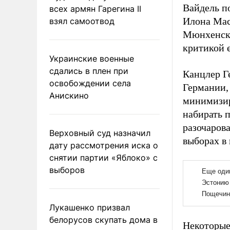
Вайдель п
всех армян Гарегина II
Илона Мас
взял самоотвод
Мюнхенско
критикой 
Украинские военные
сдались в плен при
Канцлер Г
освобождении села
Германии,
Анискино
минимизир
набирать п
разочаров
Верховный суд назначил
выборах в 
дату рассмотрения иска о
снятии партии «Яблоко» с
выборов
Лукашенко призвал
белорусов скупать дома в
Некоторые