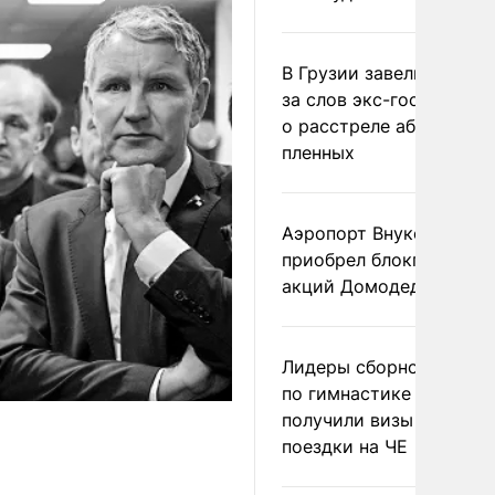
В Грузии завели дело и
за слов экс-госминист
о расстреле абхазских
пленных
Аэропорт Внуково
приобрел блокпакет
акций Домодедово
Лидеры сборной Росси
по гимнастике не
получили визы для
поездки на ЧЕ