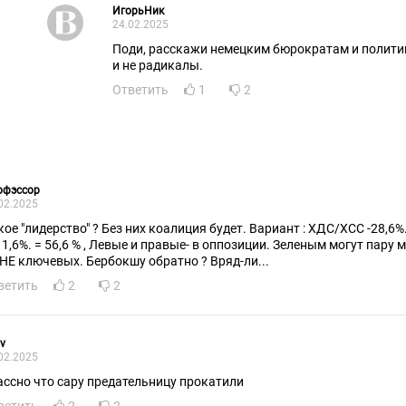
ИгорьНик
24.02.2025
Поди, расскажи немецким бюрократам и полити
и не радикалы.
Ответить
1
2
офэссор
02.2025
ое "лидерство" ? Без них коалиция будет. Вариант : ХДС/ХСС -28,6%. + СДПГ 16,4%.
11,6%. = 56,6 % , Левые и правые- в оппозиции. Зеленым могут пару 
 НЕ ключевых. Бербокшу обратно ? Вряд-ли...
ветить
2
2
v
02.2025
ассно что сару предательницу прокатили