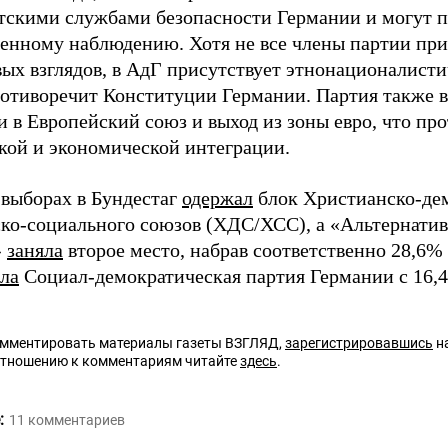
тскими службами безопасности Германии и могут п
венному наблюдению. Хотя не все члены партии пр
вых взглядов, в АдГ присутствует этнонационалисти
ротиворечит Конституции Германии. Партия также вы
и в Европейский союз и выход из зоны евро, что пр
кой и экономической интеграции.
 выборах в Бундестаг
одержал
блок Христианско-дем
ко-социального союзов (ХДС/ХСС), а «Альтернатив
»
заняла
второе место, набрав соответственно 28,6% 
яла
Социал-демократическая партия Германии с 16,
омментировать материалы газеты ВЗГЛЯД,
зарегистрировавшись
на
отношению к комментариям читайте
здесь
.
:
11
комментариев