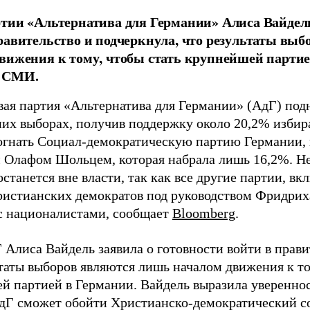
тии «Альтернатива для Германии» Алиса Вайдель
равительство и подчеркнула, что результаты вы
вижения к тому, чтобы стать крупнейшей партие
 СМИ.
вая партия «Альтернатива для Германии» (АдГ) подн
них выборах, получив поддержку около 20,2% избир
огнать Социал-демократическую партию Германии,
 Олафом Шольцем, которая набрала лишь 16,2%. Нес
останется вне власти, так как все другие партии, в
ристианских демократов под руководством Фридриха
с националистами, сообщает
Bloomberg
.
 Алиса Вайдель заявила о готовности войти в прави
ьтаты выборов являются лишь началом движения к то
й партией в Германии. Вайдель выразила увереннос
дГ сможет обойти Христианско-демократический с