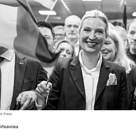
k Press
 Иванова