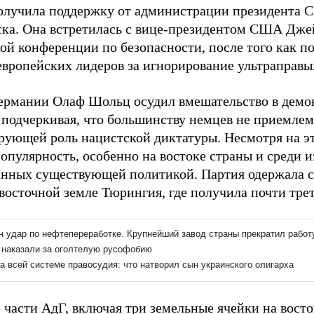
олучила поддержку от администрации президента 
ка. Она встретилась с вице-президентом США Дже
й конференции по безопасности, после того как п
европейских лидеров за игнорирование ультраправы
ермании Олаф Шольц осудил вмешательство в демо
 подчеркивая, что большинству немцев не приемлем
ующей роль нацистской диктатуры. Несмотря на э
опулярность, особенно на востоке страны и среди и
анных существующей политикой. Партия одержала с
восточной земле Тюрингия, где получила почти трет
 части АдГ, включая три земельные ячейки на вост