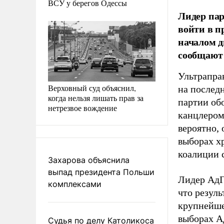
ВСУ у берегов Одессы
Лидер пар
войти в п
началом д
сообщают
Ультрапра
Верховный суд объяснил,
на послед
когда нельзя лишать прав за
партии об
нетрезвое вождение
канцлером
вероятно, 
выборах х
коалиции 
Захарова объяснила
выпад президента Польши
Лидер АдГ
комплексами
что резул
крупнейше
выборах А
Судья по делу Католикоса