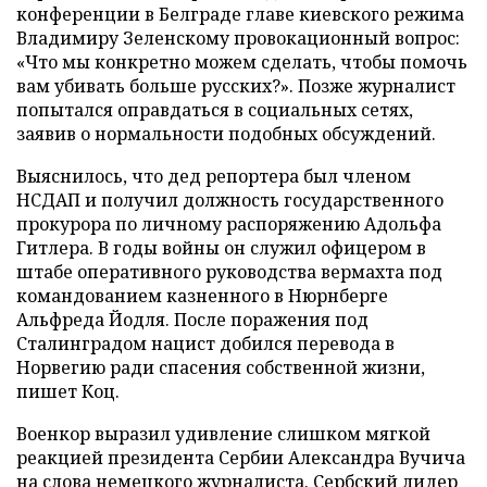
конференции в Белграде главе киевского режима
Владимиру Зеленскому провокационный вопрос:
«Что мы конкретно можем сделать, чтобы помочь
вам убивать больше русских?». Позже журналист
попытался оправдаться в социальных сетях,
заявив о нормальности подобных обсуждений.
Выяснилось, что дед репортера был членом
НСДАП и получил должность государственного
прокурора по личному распоряжению Адольфа
Гитлера. В годы войны он служил офицером в
штабе оперативного руководства вермахта под
командованием казненного в Нюрнберге
Альфреда Йодля. После поражения под
Сталинградом нацист добился перевода в
Норвегию ради спасения собственной жизни,
пишет Коц.
Военкор выразил удивление слишком мягкой
реакцией президента Сербии Александра Вучича
на слова немецкого журналиста. Сербский лидер