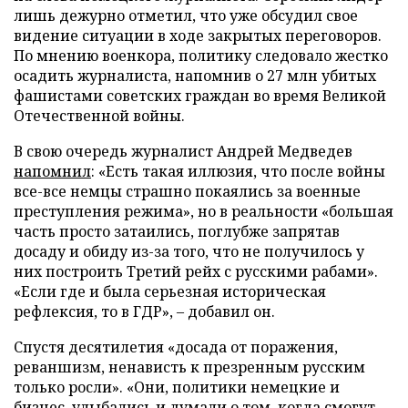
лишь дежурно отметил, что уже обсудил свое
видение ситуации в ходе закрытых переговоров.
По мнению военкора, политику следовало жестко
осадить журналиста, напомнив о 27 млн убитых
фашистами советских граждан во время Великой
Отечественной войны.
В свою очередь журналист Андрей Медведев
напомнил
: «Есть такая иллюзия, что после войны
все-все немцы страшно покаялись за военные
преступления режима», но в реальности «большая
часть просто затаились, поглубже запрятав
досаду и обиду из-за того, что не получилось у
них построить Третий рейх с русскими рабами».
«Если где и была серьезная историческая
рефлексия, то в ГДР», – добавил он.
Спустя десятилетия «досада от поражения,
реваншизм, ненависть к презренным русским
только росли». «Они, политики немецкие и
бизнес, улыбались и думали о том, когда смогут