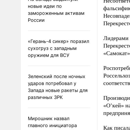
Несоответ
новые идеи по
фальсифик
замороженным активам
Несовпаде
России
Перекрест
Лидерами 
«Герань-4 сикер» поразил
Перекрест
сухогруз с западным
«Самокат»
оружием для ВСУ
Роспотреб
Россельхо
Зеленский после ночных
соответств
ударов потребовал у
Запада новые ракеты для
различных ЗРК
Производи
«О’кей» н
предприня
Мирошник назвал
главного инициатора
Как писал