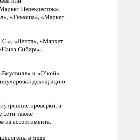
рева или
Маркет Перекресток».
лл», «Тимоша», «Маркет
 С.», «Лента», «Маркет
 «Наша Сибирь»,
«Вкусвилл» и «О’кей».
аннулировал декларацию
нутренние проверки, а
е сети также
в из ассортимента.
церогены в меде