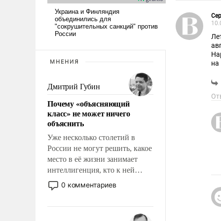
Сер
10.
Ле
ав
На
МНЕНИЯ
на
Дмитрий Губин
От
Почему «объясняющий
класс» не может ничего
объяснить
Уже несколько столетий в
России не могут решить, какое
место в её жизни занимает
интеллигенция, кто к ней
принадлежит, а кого из неё
0 комментариев
исключили с правом
восстановления и без оного. И
чем она отличается от просто