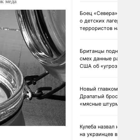
ок меда
Боец «Севера» рассказ
о детских лагерях
террористов на Украин
Британцы подняли на
смех данные разведки
США об «угрозе России
Новый главком ВСУ
Драпатый бросил солда
«мясные штурмы»
Кулеба назвал нападени
на украинцев в Польше