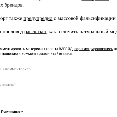
х брендов.
орг также
предупредил
о массовой фальсификации 
м пчеловод
рассказал
, как отличить натуральный мед
омментировать материалы газеты ВЗГЛЯД,
зарегистрировавшись
на
отношению к комментариям читайте
здесь
.
:
7
комментариев