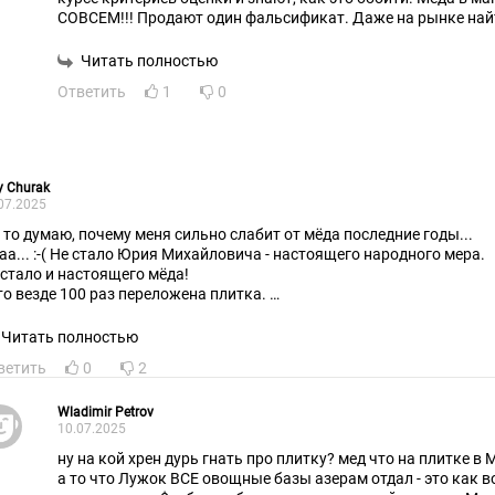
СОВСЕМ!!! Продают один фальсификат. Даже на рынке 
Читать полностью
Ответить
1
0
ly Churak
07.2025
я то думаю, почему меня сильно слабит от мёда последние годы...
Дааа... :-( Не стало Юрия Михайловича - настоящего народного мера.
 стало и настоящего мёда!
то везде 100 раз переложена плитка.
в 99-й раз перекладывают бордюры.
вините, я про Москву.
Читать полностью
егка наболело.
ветить
0
2
Wladimir Petrov
10.07.2025
ну на кой хрен дурь гнать про плитку? мед что на плитке в
а то что Лужок ВСЕ овощные базы азерам отдал - это как