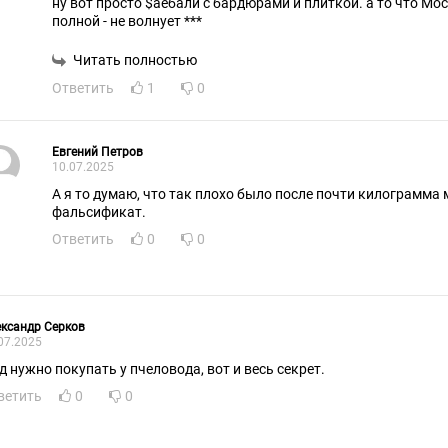
ну вот просто $аебали с бардюрами и плиткой. а то что Мо
полной - не волнует ***
Читать полностью
Ответить
1
0
Евгений Петров
10.07.2025
А я то думаю, что так плохо было после почти килограмма 
фальсификат.
Ответить
0
0
ксандр Серков
07.2025
д нужно покупать у пчеловода, вот и весь секрет.
ветить
0
0