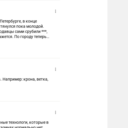
Петербурге, в конце
 тянулся пока молодой.
давцы сами срубили ***,
ажется. По городу теперь
а,
нные технологи, которые в
агазинах нормально нет