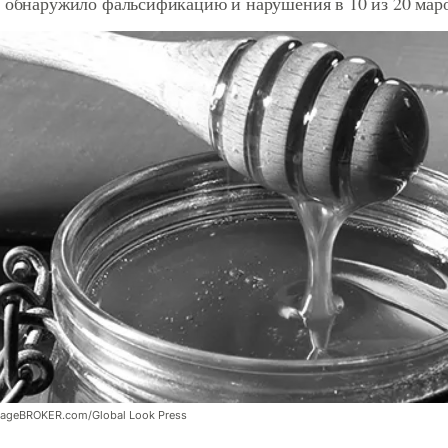
о обнаружило фальсификацию и нарушения в 10 из 20 мар
imageBROKER.com/Global Look Press