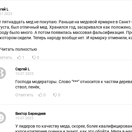
гей L
07.2025
т пятнадцать мед не покупаю. Раньше на медовой ярмарке в Санкт-
густа, был отличный мед. Хранился год, засаривался как положено,
роду было много. А потом появилась массовая фальсификация. Про
 котором сидели. Теперь народу вообще нет. И ярмарку отменили, к
масса медовых ярмарок с рекламой. Практически никто не покупает.
Читать полностью
ветить
1
0
Сергей L
10.07.2025
Господа модераторы. Слово "***" относится к частям дерева. Например: крона, ветк
ствол, пенёк,
Ответить
0
0
Виктор Берендеев
10.07.2025
У лидеров по качеству меда, скорее, более квалифицирова
курсе критериев оценки и знают, как это обойти. Меда в м