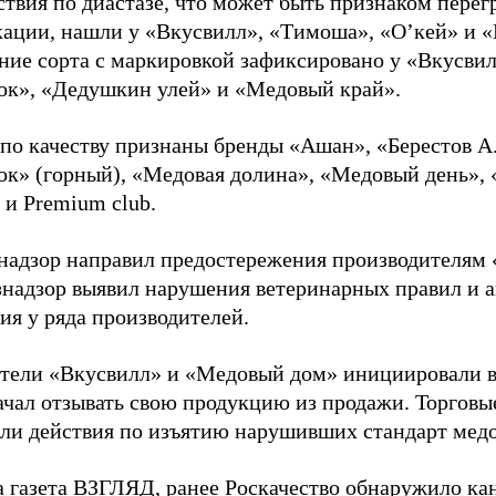
ствия по диастазе, что может быть признаком перег
ации, нашли у «Вкусвилл», «Тимоша», «О’кей» и «
ние сорта с маркировкой зафиксировано у «Вкусви
ок», «Дедушкин улей» и «Медовый край».
по качеству признаны бренды «Ашан», «Берестов А.
ок» (горный), «Медовая долина», «Медовый день»,
 и Premium club.
надзор направил предостережения производителям 
знадзор выявил нарушения ветеринарных правил и 
ия у ряда производителей.
тели «Вкусвилл» и «Медовый дом» инициировали в
ачал отзывать свою продукцию из продажи. Торговы
ли действия по изъятию нарушивших стандарт медо
а газета ВЗГЛЯД, ранее Роскачество
обнаружило
кан