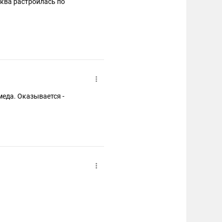
сква растроилась по
меда. Оказывается -