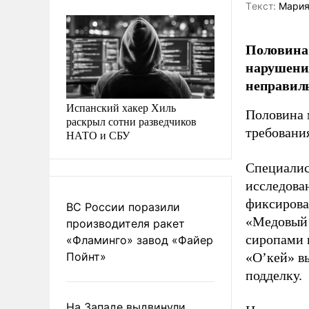
Tекст:
Мария
Половина 
нарушения
неправиль
Испанский хакер Хиль
Половина 
раскрыл сотни разведчиков
требовани
НАТО и СБУ
Специалис
исследова
фиксирова
ВС России поразили
«Медовый 
производителя ракет
сиропами 
«Фламинго» завод «Файер
Пойнт»
«О’кей» в
подделку.
На Западе выдвинули