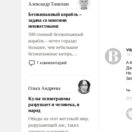
образованных людей. Иногда
Александр Тимохин
казалось, что эти вопросы
Безэкипажный корабль –
решены раз и навсегда, но –
задача со многими
нет, не решены.
неизвестными
500-тонный безэкипажный
корабль – нечто гораздо
большее, чем небольшие
Vil
безэкипажные катера,
10.
применение которых уже
1 комментарий
А 
стало обыденностью. Задача по
созданию такого корабля очень
Не
За
сложна и амбициозна. Однако
И 
и ее реализация радикально
Ольга Андреева
Из
поднимет наши боевые
Сл
Культ психотравмы
От
возможности.
разрушает и человека, и
народ
Обиды на этот жестокий мир,
разрушающий нас, таких
хрупких и ранимых,