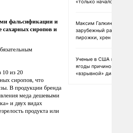
«только началом»
ками фальсификации и
Максим Галкин добавил
 сахарных сиропов и
зарубежный райдер
пирожки, хрен и морс
обязательным
Ученые в США назвали 
ягоды причиной
 10 из 20
«взрывной» диареи
ных сиропов, что
зы. В продукции бренда
авления меда дешевыми
ка» и двух видах
езрелость продукта или