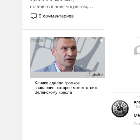
становятся новым культом,
постепенно вытесняя и
9 комментариев
отменяя традиционное
требование к человеку – быть
мужественным и твердым под
ударами судьбы, брать на себя
ответственность, помогать
слабым, идти вперед и
адаптироваться.
Але
10.
Мё
От