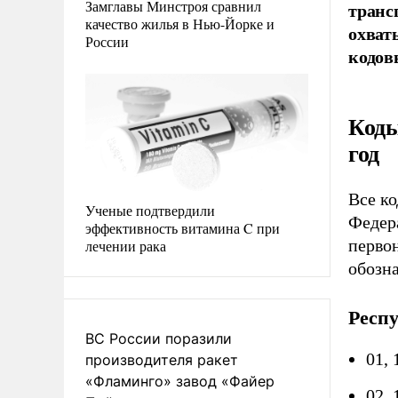
Замглавы Минстроя сравнил
транс
качество жилья в Нью-Йорке и
охват
России
кодов
Коды
год
Все к
Ученые подтвердили
Федер
эффективность витамина C при
перво
лечении рака
обозн
Респ
ВС России поразили
01,
производителя ракет
«Фламинго» завод «Файер
02,