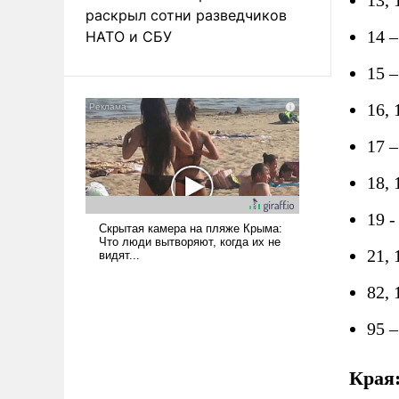
раскрыл сотни разведчиков
14 
НАТО и СБУ
15 
16, 
17 
18,
19 
21,
82,
95 
Края