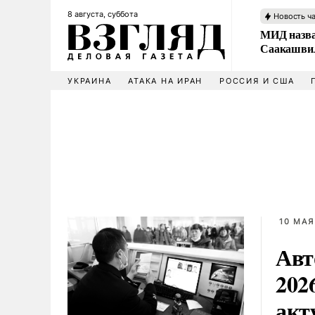
8 августа, суббота
Новость ч
МИД назва
Саакашвил
УКРАИНА
АТАКА НА ИРАН
РОССИЯ И США
10 МАЯ
Авт
202
акт