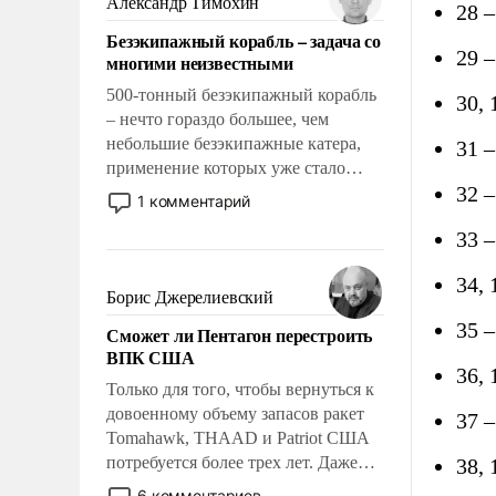
Александр Тимохин
28 
адаптироваться.
Безэкипажный корабль – задача со
29 
многими неизвестными
500-тонный безэкипажный корабль
30, 
– нечто гораздо большее, чем
небольшие безэкипажные катера,
31 –
применение которых уже стало
32 –
обыденностью. Задача по созданию
1 комментарий
такого корабля очень сложна и
33 
амбициозна. Однако и ее
реализация радикально поднимет
34, 
наши боевые возможности.
Борис Джерелиевский
35 
Сможет ли Пентагон перестроить
ВПК США
36,
Только для того, чтобы вернуться к
довоенному объему запасов ракет
37 
Tomahawk, THAAD и Patriot США
потребуется более трех лет. Даже
38, 
небольшая война с Ираном
6 комментариев