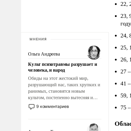
22,
23, 
году
24, 
МНЕНИЯ
25,
Ольга Андреева
26,
Культ психотравмы разрушает и
человека, и народ
27 
Обиды на этот жестокий мир,
41 
разрушающий нас, таких хрупких и
ранимых, становятся новым
59,
культом, постепенно вытесняя и
отменяя традиционное требование к
9 комментариев
75 
человеку – быть мужественным и
твердым под ударами судьбы, брать
Обла
на себя ответственность, помогать
слабым, идти вперед и