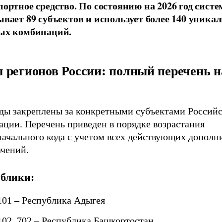
портное средство. По состоянию на 2026 год систе
ывает 89 субъектов и использует более 140 уника
ых комбинаций.
 регионов России: полный перечень н
оды закреплены за конкретными субъектами Россий
ации. Перечень приведен в порядке возрастания
начального кода с учетом всех действующих дополн
ачений.
ублики:
 101 – Республика Адыгея
 102, 702 – Республика Башкортостан