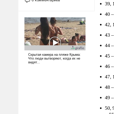
39,
опустошила американские
арсеналы. Сложившаяся ситуация
40 
означает многолетний период
уязвимости США, например, перед
42, 
Китаем.
43 
44 
45 –
46 –
47,
48 
49 
50, 