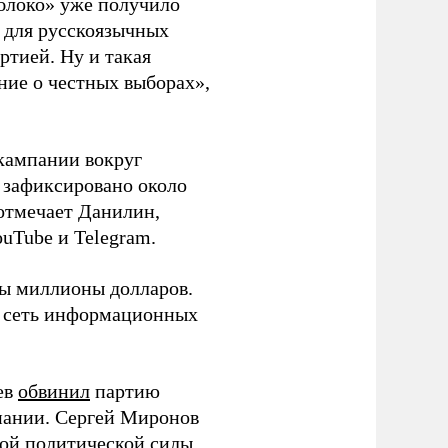
блоко» уже получило
а для русскоязычных
ртией. Ну и такая
ние о честных выборах»,
кампании вокруг
о зафиксировано около
 отмечает Данилин,
ouTube и Telegram.
ны миллионы долларов.
ю сеть информационных
ев
обвинил
партию
пании. Сергей Миронов
той политической силы