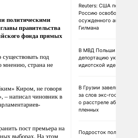
Reuters: США попросил
Россию освободить
ыми политическими
осужденного американ
 главы правительства
Гилмана
ссийского фонда прямых
В МВД Польши назвали
о существовать под
депортацию украинцев
го мнению, страна не
идиотской идеей
В Грузии завели дело и
йким» Киром, не говоря
за слов экс-госминист
», – написал чиновник в
о расстреле абхазских
парламентариев-
пленных
ранить пост премьера на
Подросток получил
тных выборах. На этом