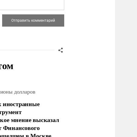
том
лионы долларов
х иностранные
струмент
кое мнение высказал
нт Финансового
рошедшем в Москве