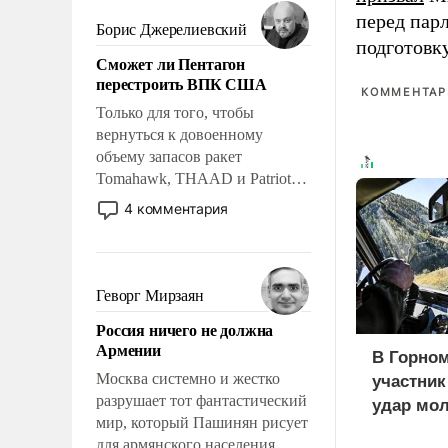
мужественным и твердым под
перед пар
ударами судьбы, брать на себя
Борис Джерелиевский
ответственность, помогать
подготовк
Сможет ли Пентагон
слабым, идти вперед и
перестроить ВПК США
адаптироваться.
КОММЕНТАРИ
Только для того, чтобы
вернуться к довоенному
объему запасов ракет
Tomahawk, THAAD и Patriot
США потребуется более трех
4 комментария
лет. Даже небольшая война с
Ираном опустошила
американские арсеналы.
Сложившаяся ситуация
Геворг Мирзаян
означает многолетний период
Россия ничего не должна
уязвимости США, например,
Армении
перед Китаем.
В Горном
Москва системно и жестко
участни
разрушает тот фантастический
удар мол
мир, который Пашинян рисует
медведе
для армянского населения.