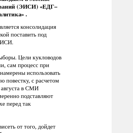
ований (ЭИСИ) «ЕДГ–
алитика» .
является консолидация
кой поставить под
ЭИСИ.
ыборы. Цели кукловодов
и, сам процесс при
 намерены использовать
ю повестку, с расчетом
 августа в СМИ
амеренно подставляют
хе перед так
висеть от того, дойдет