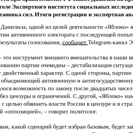
толе Экспертного института социальных исслед
становка сил. Итоги регистрации и экспертная ан
 Данилила, одной из целей деятельности «Яблоко» 
ртии антивоенного электората с последующей попыт
результаты голосования,
сообщает
Telegram-канал 
– это инструмент внешнего вмешательства в наши в
зованию партии очевидны – дестабилизация ситуаци
т двойственный характер. С одной стороны, партию
, объединяющий антивоенную и антигосударственну
юся возможность по закону после двадцатых чисел
 без цензуры и ограничений. С другой, «Яблоко» н
 с целью обвинить власти России в цензуре и в стра
й «оппозицией», – говорит политолог.
вам, какой сценарий будет избран базовым, будет за