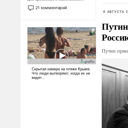
Мир, где политические
21 комментарий
прожекты будут безусловно
6 АВГУСТА 2
оплачиваться за счет
Путин
российских
налогоплательщиков и где
Росси
Еревану за свои поступки не
нужно отвечать.
Путин прин