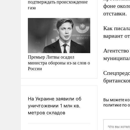
подтверждать происхождение
фоне окол
газа
отставки.
Как писал
вариант о
Агентство
Премьер Литвы осадил
муниципал
министра обороны из-за слов о
России
Спецпредс
британско
На Украине заявили об
Вы можете к
уничтожении 1 млн кв.
политике по 
метров складов