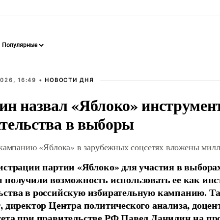
026, 16:49 •
НОВОСТИ ДНЯ
ин назвал «Яблоко» инструмен
тельства в выборы
 кампанию «Яблока» в зарубежных соцсетях вложены мил
истрации партии «Яблоко» для участия в выбора
 получили возможность использовать ее как ин
ства в российскую избирательную кампанию. Та
, директор Центра политического анализа, доце
тета при правительстве РФ Павел Данилин на п