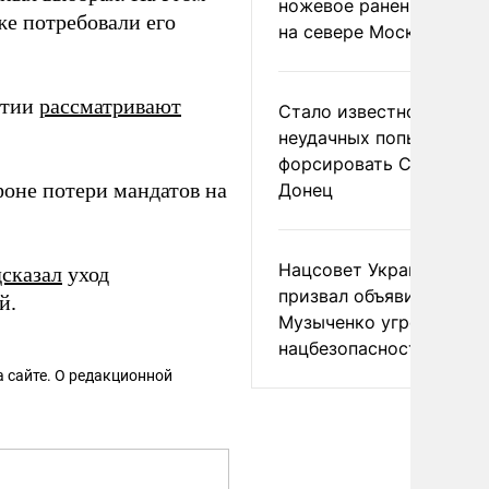
ножевое ранение в дра
же потребовали его
на севере Москвы
ртии
рассматривают
Стало известно о
неудачных попытках ВС
форсировать Северски
фоне потери мандатов на
Донец
Нацсовет Украины по Т
сказал
уход
призвал объявить
й.
Музыченко угрозой
нацбезопасности
 сайте. О редакционной