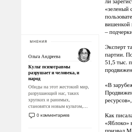
ли зареги
«зеленый 
пользовате
вишенкой 
– подчерк
МНЕНИЯ
Эксперт т
партии. П
Ольга Андреева
51,5 тыс.
Культ психотравмы
продвижени
разрушает и человека, и
народ
«В зарубе
Обиды на этот жестокий мир,
Продвижен
разрушающий нас, таких
ресурсов»,
хрупких и ранимых,
становятся новым культом,
постепенно вытесняя и
Как писал
0 комментариев
отменяя традиционное
«Яблоко» 
требование к человеку – быть
призвал
Ми