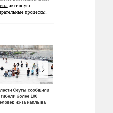
вил
активную
ирательные процессы.
ласти Сеуты сообщили
Экономист перечислил
 гибели более 100
проблемы Европы из-з
еловек из-за наплыва
обмеления рек
игрантов