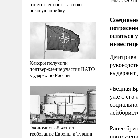
Tекст:
Ольга
ответственность за свою
роковую ошибку
Соединенн
потрясени
остаться 
инвестиц
Дмитриев 
Хакеры получили
руководст
подтверждение участия НАТО
выдержит 
в ударах по России
«Бедная Б
уже о его 
социально
лейборист
Экономист объяснил
Ранее бри
требование Европы к Турции
протяжени