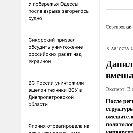
У побережья Одессы
после взрыва загорелось
судно
Сортировка:
Сикорский призвал
обсудить уничтожение
6 АВГУСТА 2
российских ракет над
Данил
Украиной
вмеша
ВС России уничтожили
Эксперт: В
эшелон техники ВСУ в
Днепропетровской
После рег
области
структуры
вмешатель
политолог
Япония отреагировала на
универси
планы присвоить имя