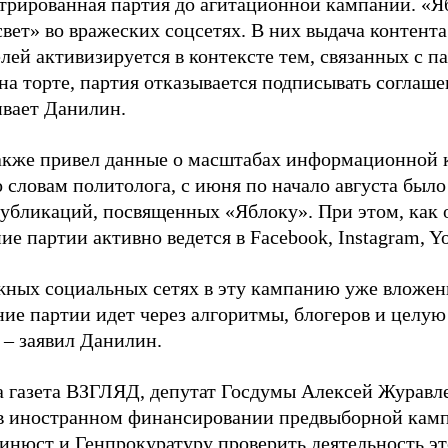
стрированная партия до агитационной кампании. «Я
свет» во вражеских соцсетях. В них выдача контент
лей активизируется в контексте тем, связанных с па
на торте, партия отказывается подписывать соглаше
ивает Данилин.
акже привел данные о масштабах информационной 
о словам политолога, с июня по начало августа был
 публикаций, посвященных «Яблоку». При этом, как
е партии активно ведется в Facebook, Instagram, Y
жных социальных сетях в эту кампанию уже вложе
ие партии идет через алгоритмы, блогеров и целу
 – заявил Данилин.
а газета ВЗГЛЯД, депутат Госдумы Алексей Журавл
в иностранном финансировании предвыборной кам
нюст и Генпрокуратуру проверить деятельность э