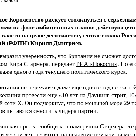
 Иванова
ое Королевство рискует столкнуться с серьезн
ями на фоне амбициозных планов действующего
у власти на целое десятилетие, считает глава Ро
ий (РФПИ) Кирилл Дмитриев.
выразил уверенность, что Британия не сможет долг
вом Кира Стармера, передает
РИА «Новости»
. По е
даже одного года текущего политического курса.
ритания не переживет даже еще одного года со «сто
желании провести еще «10 лет на Даунинг-стрит, 10
й сети X. Он подчеркнул, что по меньшей мере 29 
ов пытаются сместить лидера партии.
танская пресса сообщила о намерении Стармера сох
и десяти лет, несмотря на недавние неудачи на мес