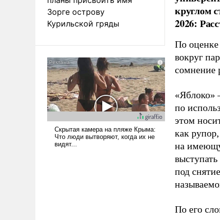
круглом с
Зорге острову
2026: Рас
Курильской гряды
По оценке
вокруг па
сомнение 
«Яблоко» 
по исполь
этом носи
как рупор
на имеющу
выступать
под снятие
называемо
По его сло