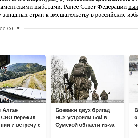
ламентскими выборами. Ранее Совет Федерации
выя
у западных стран к вмешательству в российские изб
И (5)
▼
 Алтае
Боевики двух бригад
В
к СВО пережил
ВСУ устроили бой в
о
нии и встречу с
Сумской области из-за
ч
м
дезертирства
м