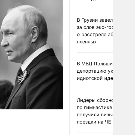
В Грузии завели дело и
за слов экс-госминист
о расстреле абхазских
пленных
В МВД Польши назвали
депортацию украинцев
идиотской идеей
Лидеры сборной Росси
по гимнастике не
получили визы для
поездки на ЧЕ