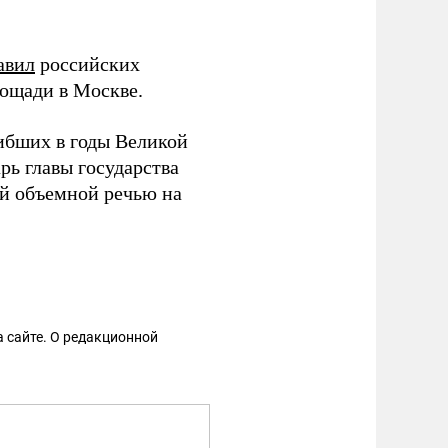
авил
российских
лощади в Москве.
ибших в годы Великой
рь главы государства
ой объемной речью на
 сайте. О редакционной