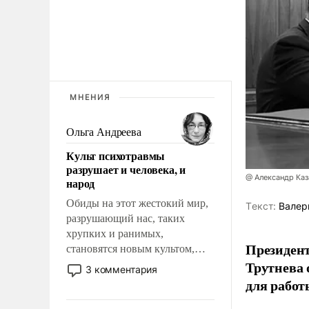
МНЕНИЯ
Ольга Андреева
Культ психотравмы
разрушает и человека, и
@ Александр Каз
народ
Обиды на этот жестокий мир,
Tекст:
Валер
разрушающий нас, таких
хрупких и ранимых,
Президен
становятся новым культом,
Трутнева 
постепенно вытесняя и
3 комментария
отменяя традиционное
для работ
требование к человеку – быть