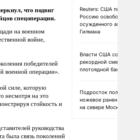
еркнул, что подвиг
Reuters: США попросил
Россию освободить
йцов спецоперации.
осужденного американ
щади на военном
Гилмана
ественной войне,
Власти США сообщили 
рекордной смертности 
околения победителей
плотоядной бактерии
ой военной операции».
ой силе, которую
Подросток получил
о несмотря на это
ножевое ранение в дра
монстрируя стойкость и
на севере Москвы
ставителей руководства
та была связь поколений