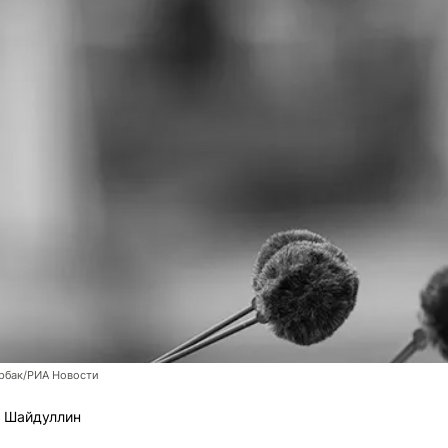
рбак/РИА Новости
 Шайдуллин