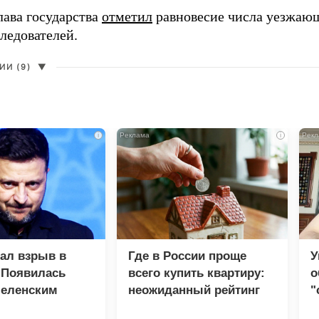
лава государства
отметил
равновесие числа уезжаю
ледователей.
И (9)
▼
i
i
зал взрыв в
Где в России проще
У
 Появилась
всего купить квартиру:
о
Зеленским
неожиданный рейтинг
"
с