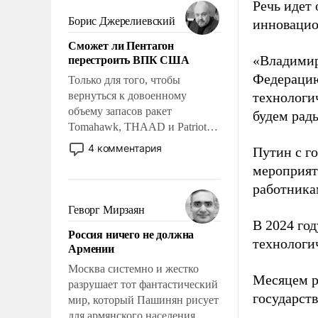
мужественным и твердым под
Речь идет 
ударами судьбы, брать на себя
Борис Джерелиевский
инновацио
ответственность, помогать
Сможет ли Пентагон
слабым, идти вперед и
перестроить ВПК США
«Владимир
адаптироваться.
Федерацию
Только для того, чтобы
вернуться к довоенному
технологи
объему запасов ракет
будем рады
Tomahawk, THAAD и Patriot
США потребуется более трех
4 комментария
Путин с г
лет. Даже небольшая война с
мероприят
Ираном опустошила
работника
американские арсеналы.
Сложившаяся ситуация
Геворг Мирзаян
означает многолетний период
В 2024 го
Россия ничего не должна
уязвимости США, например,
технологи
Армении
перед Китаем.
Москва системно и жестко
Месяцем р
разрушает тот фантастический
государст
мир, который Пашинян рисует
для армянского населения.