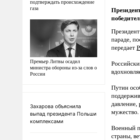
подтверждать происхождение
газа
Президент
победител
Президент
параде, п
передает
Р
Премьер Литвы осадил
Российски
министра обороны из-за слов о
вдохновля
России
Путин осо
поддержив
давление,
Захарова объяснила
мужество.
выпад президента Польши
комплексами
Военный п
страны, в