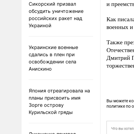
и преемст
Сикорский призвал
обсудить уничтожение
российских ракет над
Как писал
Украиной
военных и
Также пре
Украинские военные
Отечестве
сдались в плен при
Дмитрий 
освобождении села
торжестве
Анискино
Япония отреагировала на
планы присвоить имя
Вы можете к
Зорге острову
политике по 
Курильской гряды
Лукашенко призвал