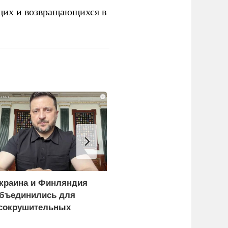
щих и возвращающихся в
i
краина и Финляндия
«Генерал-провал»: кака
бъединились для
правда выяснилась про
сокрушительных
Драпатого
анкций" против России