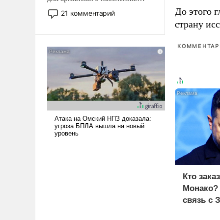
Мир, где политические
До этого г
21 комментарий
прожекты будут безусловно
страну исс
оплачиваться за счет
российских
КОММЕНТАРИ
налогоплательщиков и где
Еревану за свои поступки не
нужно отвечать.
Кто зака
Монако?
связь с 