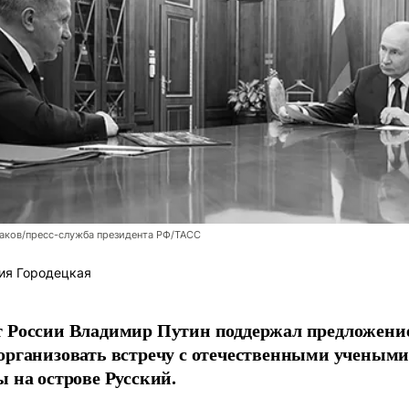
аков/пресс-служба президента РФ/ТАСС
ия Городецкая
т России Владимир Путин поддержал предложени
организовать встречу с отечественными учены
ы на острове Русский.