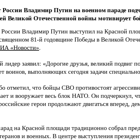
 России Владимир Путин на военном параде подч
ей Великой Отечественной войны мотивирует бо
 России Владимир Путин выступил на Красной пло
освященном 81-й годовщине Победы в Великой Отеч
ИА «Новости»
.
й лидер заявил: «Дорогие друзья, великий подвиг п
ет воинов, выполняющих сегодня задачи специальн
бо отметил, что бойцы СВО противостоят агрессивн
ает и вооружает весь блок НАТО. Он подчеркнул, чт
 российские герои продолжают двигаться вперед, де
арад на Красной площади традиционно собрал пред
етеранов и военных. В центре выступления президен