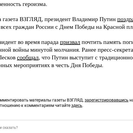
венность героизма.
а газета ВЗГЛЯД, президент Владимир Путин
поздр
 всех граждан России с Днем Победы на Красной п
зидент во время парада
призвал
почтить память пог
нной войны минутой молчания. Ранее пресс-секрета
Песков
сообщал
, что Путин выступит с традиционн
нных мероприятиях в честь Дня Победы.
омментировать материалы газеты ВЗГЛЯД,
зарегистрировавшись
на
отношению к комментариям читайте
здесь
.