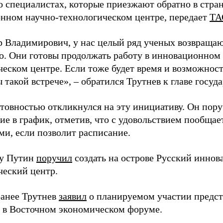
о специалистах, которые приезжают обратно в стран
нном научно-технологическом центре, передает
ТА
 Владимирович, у нас целый ряд ученых возвращаю
. Они готовы продолжать работу в инновационном 
ческом центре. Если тоже будет время и возможност
 такой встрече», – обратился Трутнев к главе госуда
отовностью откликнулся на эту инициативу. Он пор
ие в график, отметив, что с удовольствием пообщае
ми, если позволит расписание.
ду Путин
поручил
создать на острове Русский инно
ческий центр.
анее Трутнев
заявил
о планируемом участии предс
в в Восточном экономическом форуме.