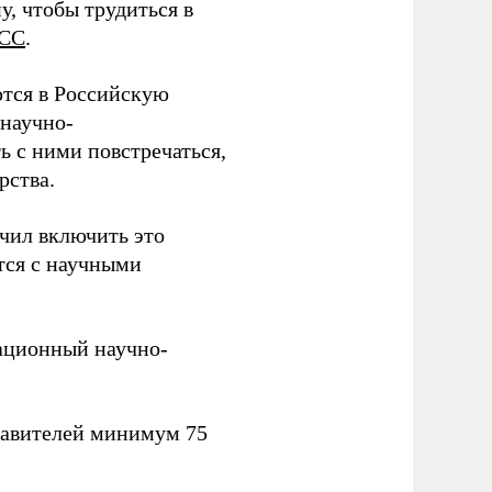
у, чтобы трудиться в
СС
.
тся в Российскую
научно-
ь с ними повстречаться,
рства.
учил включить это
тся с научными
вационный научно-
тавителей минимум 75