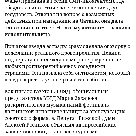
Welle
(признана в России СМИ-иноагентом), где
обсудила гипотетическое столкновение двух
государств. Отвечая на вопрос о возможных
действиях при нападении на Латвию, она дала
однозначный ответ. «Я возьму автомат», – заявила
исполнительница.
При этом звезда эстрады сразу сделала оговорку о
нежелании реального кровопролития. Певица
подчеркнула надежду на мирное разрешение
любых противоречий между соседними
странами. Она назвала себя оптимистом, который
всегда верит в лучшее развитие событий.
Как писала газета ВЗГЛЯД, официальный
представитель МИД Мария Захарова
раскритиковала
музыкальный фестиваль
латвийской исполнительницы за эксплуатацию
советского формата. Депутат Рижской думы
Алексей Росликов
объяснил
антироссийские
заявления певицы конъюнктурными