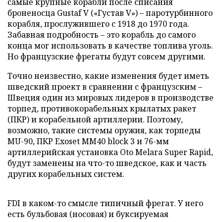
самые крупные корабли после списания
броненосца Gustaf V («Густав V») – паротурбинного
корабля, прослужившего с 1918 до 1970 года.
Забавная подробность – это корабль до самого
конца мог использовать в качестве топлива уголь.
Но французские фрегаты будут совсем другими.
Точно неизвестно, какие изменения будет иметь
шведский проект в сравнении с французским –
Швеция один из мировых лидеров в производстве
торпед, противокорабельных крылатых ракет
(ПКР) и корабельной артиллерии. Поэтому,
возможно, такие системы оружия, как торпеды
MU-90, ПКР Exoset MM40 block 3 и 76-мм
артиллерийская установка Oto Melara Super Rapid,
будут заменены на что-то шведское, как и часть
других корабельных систем.
FDI в каком-то смысле типичный фрегат. У него
есть бульбовая (носовая) и буксируемая