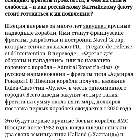
слабости – и как российскому Балтийскому флоту
стоит готовиться к их появлению?
Швеция впервые за много лет
закупает
крупные
надводные корабли. Ими станут французские
фрегаты, разработки и постройки Naval Group,
которые сейчас называют FDI – Fregate de Defense
et d'Intervention. В переводе – «Фрегат для
обороны и нападения», или по названию
головного корабля – Admiral Ronarc’h-class (в
русском наименовании – фрегаты типа «Адмирал
Ронарк»). В Швеции корабли получат название
Lulea-Class (тип «Лулео», в честь одноименного
города). Всего шведы закупят четыре таких
фрегата на сумму около пяти млрд долларов,
поставка первых кораблей ожидается с 2030 года.
Это будут первые крупные боевые корабли ВМС
Швеции после 1982 года, когда шведы списали
два своих эсминца типа Halland («Халланд») и