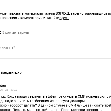
омментировать материалы газеты ВЗГЛЯД,
зарегистрировавшись
на
отношению к комментариям читайте
здесь
.
:
5
комментариев
сФин
есяца назад
 уж. Когда налдо увеличить эффект от суммы в СМИ используют ру
гда надо занизить требования используют доллары.
жно наоборот делать? В данном случае в СМИ лучше занижать треб
лларах. Дескать мало потребовали... Простые вещи говорю.