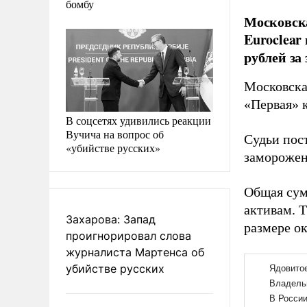
бомбу
Московска
Euroclea
рублей за
Московска
«Первая» 
В соцсетях удивились реакции
Вучича на вопрос об
Судьи пос
«убийстве русских»
заморожен
Общая сум
активам. 
Захарова: Запад
размере ок
проигнорировал слова
журналиста Мартенса об
убийстве русских