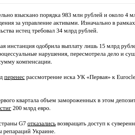
льно взыскано порядка 983 млн рублей и около 4 м
дения за управление активами. Изначально в рамках
ьства истец требовал 34 млрд рублей.
вая инстанция одобрила выплату лишь 15 млрд рубл
роцессуальные нарушения, пересмотрела дело и су
сумму компенсации.
уд
перенес
рассмотрение иска УК «Первая» к Eurocle
ервого квартала объем замороженных в этом депози
стиг
200 млрд евро.
страны G7
отказались
возвращать доступ к суверен
ы репараций Украине.