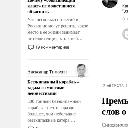
свойство заявляться на порог
класс» не может ничего
Ка
нашего дома.
объяснить
"В
От
Уже несколько столетий в
России не могут решить, какое
место в ее жизни занимает
интеллигенция, кто к ней
принадлежит, а кого из нее
19 комментариев
исключили с правом
восстановления и без оного. И
чем она отличается от просто
образованных людей. Иногда
Александр Тимохин
казалось, что эти вопросы
Безэкипажный корабль –
решены раз и навсегда, но –
7 АВГУСТА 2
задача со многими
нет, не решены.
неизвестными
Премь
500-тонный безэкипажный
слов о
корабль – нечто гораздо
большее, чем небольшие
безэкипажные катера,
Синкявичюс
применение которых уже