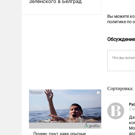
Зеленского в Белград
Вы можете к
политике по 
Обсуждение
Сортировка:
Ру
2 м
Да
ко
Мо
до