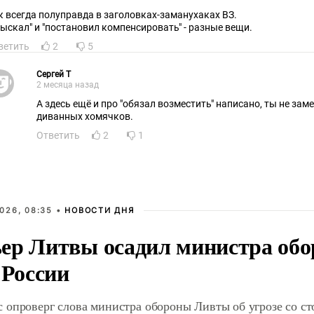
к всегда полуправда в заголовках-заманухаках ВЗ.
зыскал" и "постановил компенсировать" - разные вещи.
ветить
2
5
Cepгeй T
2 месяца назад
А здесь ещё и про "обязал возместить" написано, ты не зам
диванных хомячков.
Ответить
2
1
026, 08:35 •
НОВОСТИ ДНЯ
ер Литвы осадил министра обо
 России
 опроверг слова министра обороны Ливты об угрозе со с