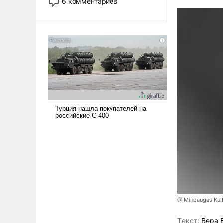
6 комментариев
стало обыденностью. Задача по
созданию такого корабля очень
сложна и амбициозна. Однако
и ее реализация радикально
поднимет наши боевые
возможности.
@ Mindaugas Kul
Tекст:
Вера 