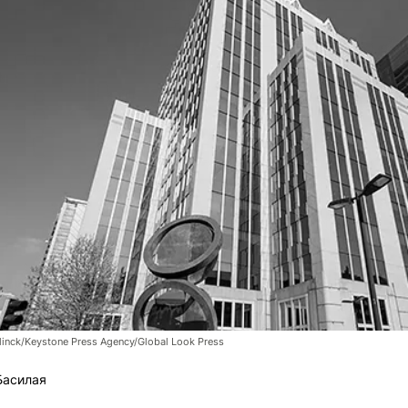
linck/Keystone Press Agency/Global Look Press
Басилая