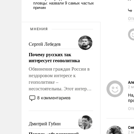
Пр
Су
От
См
МНЕНИЯ
Сергей Лебедев
Почему русских так
интересует геополитика
Обвинения граждан России в
нездоровом интересе к
геополитике –
Але
2 м
несостоятельны. Этот интерес
рационален и прагматичен. Он
На
8 комментариев
про
обусловлен тысячелетним
опытом выживания в крайне
От
непростых условиях и
фундаментальным знанием,
Дмитрий Губин
что мировая политика имеет
Се
2 м
Почему «объясняющий