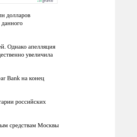
лн долларов
 данного
ей. Однако апелляция
щественно увеличила
ar Bank на конец
тарии российских
ным средствам Москвы