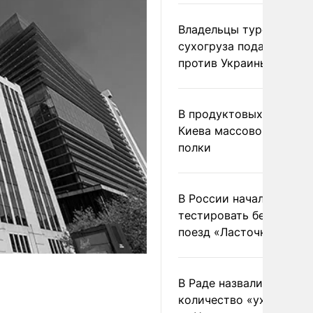
Владельцы турецкого
сухогруза подадут иск
против Украины в Гаагу
В продуктовых магазин
Киева массово опустел
полки
В России начали
тестировать беспилотн
поезд «Ласточка»
В Раде назвали
количество «ухилянтов