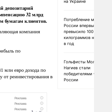
на Украине
ий депозитарий
мпенсацию 32 млрд
Потребление мяса в
ым бумагам клиентов.
России впервые
авляющая компания
превысило 100
килограммов на челове
в год
рибыль по
Гольфисты Молоканова
Нагиев стали
1 млн евро дохода по
победителями чемпион
у от реинвестирования в
России