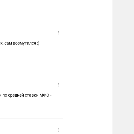
виданный успех...
х, сам возмутился :)
 по средней ставки МФО -