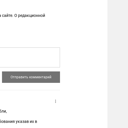
 сайте. О редакционной
бли,
ования указав их в