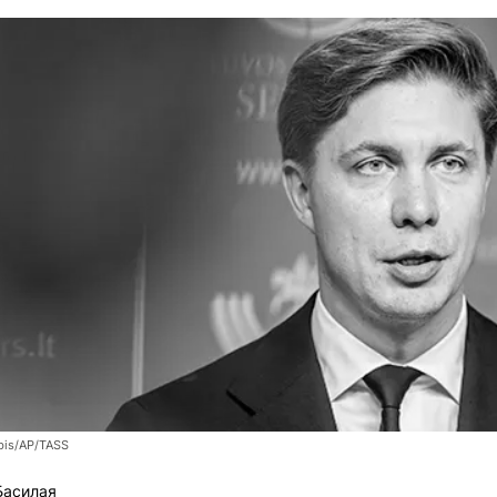
bis/AP/TASS
Басилая