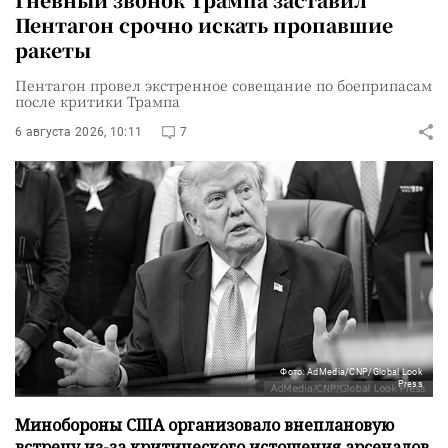
Пентагон срочно искать пропавшие
ракеты
Пентагон провел экстренное совещание по боеприпасам
после критики Трампа
6 августа 2026, 10:11
7
Фото: AdMedia/CNP/Global Look
Press
Минобороны США организовало внеплановую
встречу из-за критического истощения арсеналов