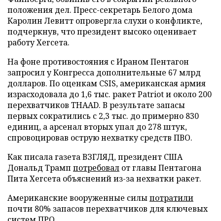
положения дел. Пресс-секретарь Белого дома
Каролин Левитт опровергла слухи о конфликте,
подчеркнув, что президент высоко оценивает
работу Хегсета.
На фоне противостояния с Ираном Пентагон
запросил у Конгресса дополнительные 67 млрд
долларов. По оценкам CSIS, американская армия
израсходовала до 1,6 тыс. ракет Patriot и около 200
перехватчиков THAAD. В результате запасы
первых сократились с 2,3 тыс. до примерно 830
единиц, а арсенал вторых упал до 278 штук,
спровоцировав острую нехватку средств ПВО.
Как писала газета ВЗГЛЯД, президент США
Дональд Трамп
потребовал
от главы Пентагона
Пита Хегсета объяснений из-за нехватки ракет.
Американские вооруженные силы
потратили
почти 80% запасов перехватчиков для ключевых
систем ПРО.