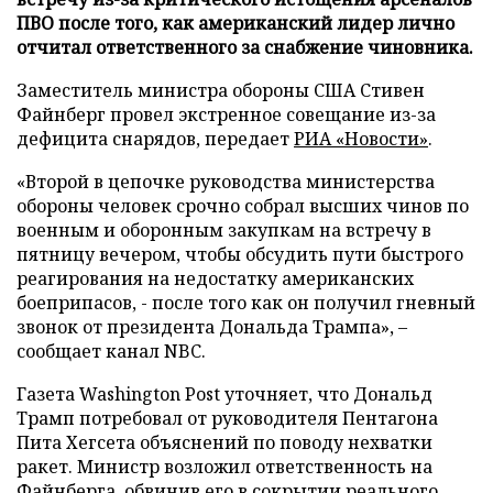
ПВО после того, как американский лидер лично
отчитал ответственного за снабжение чиновника.
Заместитель министра обороны США Стивен
Файнберг провел экстренное совещание из-за
дефицита снарядов, передает
РИА «Новости»
.
«Второй в цепочке руководства министерства
обороны человек срочно собрал высших чинов по
военным и оборонным закупкам на встречу в
пятницу вечером, чтобы обсудить пути быстрого
реагирования на недостатку американских
боеприпасов, - после того как он получил гневный
звонок от президента Дональда Трампа», –
сообщает канал NBC.
Газета Washington Post уточняет, что Дональд
Трамп потребовал от руководителя Пентагона
Пита Хегсета объяснений по поводу нехватки
ракет. Министр возложил ответственность на
Файнберга, обвинив его в сокрытии реального