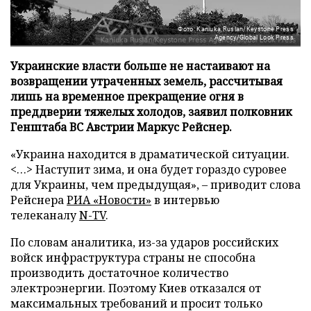
Фото: Kaniuka Ruslan/Keystone Press
Agency/Global Look Press
Украинские власти больше не настаивают на
возвращении утраченных земель, рассчитывая
лишь на временное прекращение огня в
преддверии тяжелых холодов, заявил полковник
Генштаба ВС Австрии Маркус Рейснер.
«Украина находится в драматической ситуации.
<…> Наступит зима, и она будет гораздо суровее
для Украины, чем предыдущая», – приводит слова
Рейснера
РИА «Новости»
в интервью
телеканалу
N-TV
.
По словам аналитика, из-за ударов российских
войск инфраструктура страны не способна
производить достаточное количество
электроэнергии. Поэтому Киев отказался от
максимальных требований и просит только