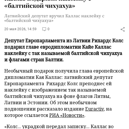
«балтийской чихуахуа»
Латвийский депутат вручил Каллас наклейку с
«балтийской чихуахуа»
20 мая 2026, 14:59
0
Депутат Европарламента из Латвии Рихардс Колс
подарил главе евродипломатии Кайе Каллас
наклейку с так называемой балтийской чихуахуа
и флагами стран Балтии.
Необычный подарок получила глава европейской
дипломатии Кая Каллас: латвийский депутат
Европарламента Рихардс Колс преподнес ей
наклейку с изображением так называемой
балтийской чихуахуа на фоне флагов Литвы,
Латвии и Эстонии. Об этом необычном
подношении рассказало издание
Euractiv
, на
которое ссылается
РИА «Новости»
.
«Колс... украдкой передал записку... Каллас во