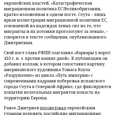
европейских властей. «Катастрофическая
миграционная политика ЕС/Великобритании,
кратко изложенная в одном посте. Сеута – лишь
яркая иллюстрация миграционной политики ЕС,
основанной на надеждах левых сил на то, что
мигранты и их потомки проголосуют за левых», –
говорится в тексте сообщения, опубликованного
Дмитриевым.
Свой пост глава РФПИ озаглавил «Варвары у ворот:
410 г. н. э. против наших дней». К публикации он
добавил коллаж, в котором сопоставил картину
американского художника Томаса Коула
«Разрушение» из цикла «Путь империи» с
современными кадрами побережья испанского
города Сеута в Северной Африке, где фиксируются
попытки нелегальных мигрантов попасть на
территорию Европы.
Ранее Дмитриев
посоветовал
европейским
странам перенять российские миграционные