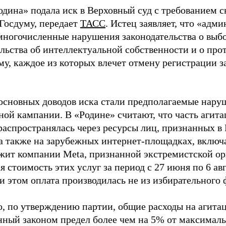
одина» подала иск в Верховный суд с требованием с
 Госдуму, передает
ТАСС
. Истец заявляет, что «адм
многочисленные нарушения законодательства о выбор
ельства об интеллектуальной собственности и о про
му, каждое из которых влечет отмену регистрации 
основных доводов иска стали предполагаемые нару
ной кампании. В «Родине» считают, что часть агит
распространялась через ресурсы лиц, признанных 
 а также на зарубежных интернет-площадках, включа
жит компании Meta, признанной экстремистской ор
 стоимость этих услуг за период с 27 июня по 6 ав
и этом оплата производилась не из избирательного 
о, по утверждению партии, общие расходы на агит
нный законом предел более чем на 5% от максималь