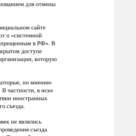
основанием для отмены
фициальном сайте
ют о «системной
апрещенным в РФ». В
ткрытом доступе
организации, которую
которые, по мнению
В частности, в иске
тствии иностранных
о съезда.
век не являлись
проведения съезда