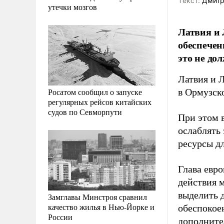
Tекст:
Дмитр
утечки мозгов
Латвия и 
обеспечен
это не до
Латвия и 
Росатом сообщил о запуске
в Ормузск
регулярных рейсов китайских
судов по Севморпути
При этом 
ослаблять
ресурсы дл
Глава евр
действия 
выделить 
Замглавы Минстроя сравнил
качество жилья в Нью-Йорке и
обеспокое
России
дополните