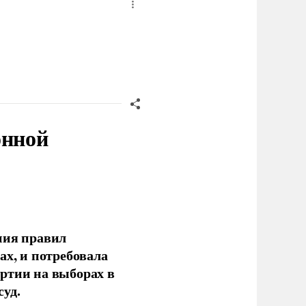
онной
ния правил
ах, и потребовала
ртии на выборах в
уд.