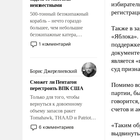
адаптироваться.
избиратель
неизвестными
регистрац
500-тонный безэкипажный
корабль – нечто гораздо
Также в з
большее, чем небольшие
безэкипажные катера,
«Яблока».
применение которых уже
поддержке
1 комментарий
стало обыденностью. Задача по
документе
созданию такого корабля очень
является 
сложна и амбициозна. Однако
суд призн
и ее реализация радикально
Борис Джерелиевский
поднимет наши боевые
Сможет ли Пентагон
возможности.
Помимо во
перестроить ВПК США
партии, б
Только для того, чтобы
говорится,
вернуться к довоенному
счетов и 
объему запасов ракет
Tomahawk, THAAD и Patriot
«Таким об
США потребуется более трех
6 комментариев
лет. Даже небольшая война с
выдвинуты
Ираном опустошила