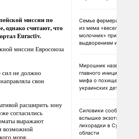
пейской миссии по
Семье фермера Уолкер
, однако считают, что
из мема «веселый
ртал Euractiv.
молочник» пригрозили
выдворением из Росси
ожной миссии Евросоюза
Мирошник назвал
е сил не должно
главного инициатора
мифа о похищении
 направляла свои
украинских детей
иативой расширить зону
Силовики сообщили о
уже согласились
вспышке экзотической
ломаты выражают
лихорадки в Сумской
и возможной
области
кого моря.