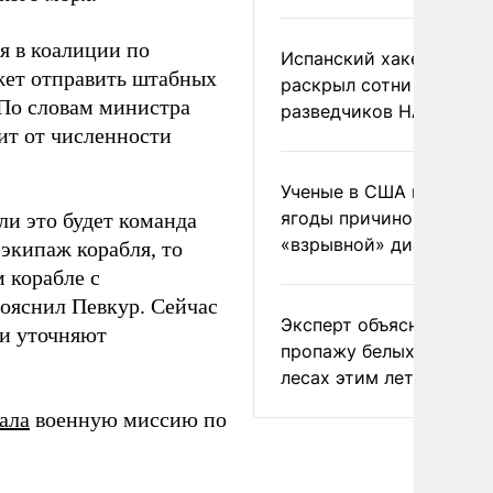
я в коалиции по
Испанский хакер Хиль
жет отправить штабных
раскрыл сотни
По словам министра
разведчиков НАТО и С
ит от численности
Ученые в США назвали 
ягоды причиной
ли это будет команда
«взрывной» диареи
 экипаж корабля, то
м корабле с
пояснил Певкур. Сейчас
Эксперт объяснил
 и уточняют
пропажу белых грибов 
лесах этим летом
ала
военную миссию по