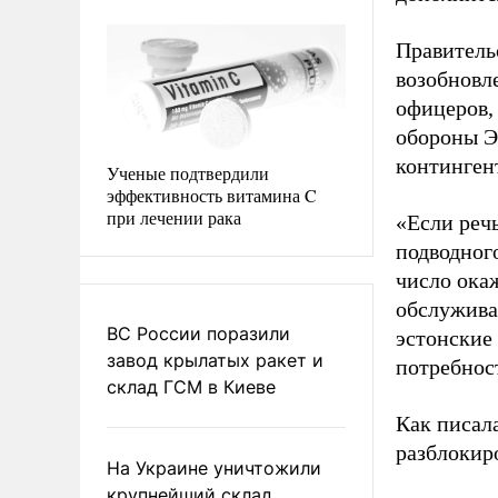
Правитель
возобновл
офицеров,
обороны Э
континген
Ученые подтвердили
эффективность витамина C
при лечении рака
«Если речь
подводного
число окаж
обслужива
ВС России поразили
эстонские
завод крылатых ракет и
потребнос
склад ГСМ в Киеве
Как писал
разблокир
На Украине уничтожили
крупнейший склад