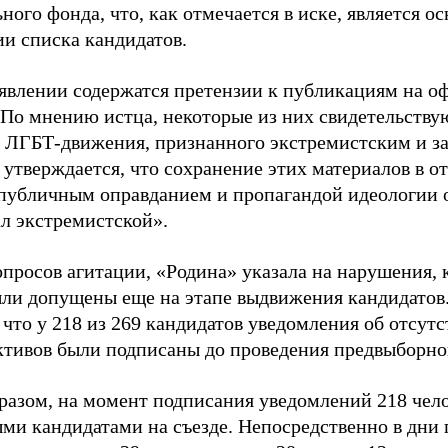
ного фонда, что, как отмечается в иске, является 
ии списка кандидатов.
аявлении содержатся претензии к публикациям на о
 По мнению истца, некоторые из них свидетельству
 ЛГБТ-движения, признанного экстремистским и з
 утверждается, что сохранение этих материалов в о
«публичным оправданием и пропагандой идеологии 
ал экстремистской».
просов агитации, «Родина» указала на нарушения, 
ыли допущены еще на этапе выдвижения кандидатов. 
 что у 218 из 269 кандидатов уведомления об отсу
активов были подписаны до проведения предвыборног
разом, на момент подписания уведомлений 218 чело
ми кандидатами на съезде. Непосредственно в дни 