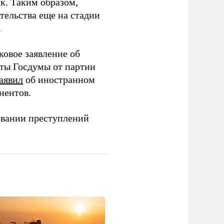
ек. Таким образом,
тельства еще на стадии
.
ковое заявление об
аты Госдумы от партии
аявил
об иностранном
нентов.
овании преступлений