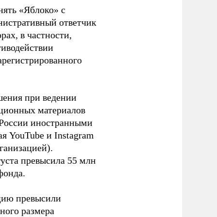
нять «Яблоко» с
инистративный ответчик
ах, в частности,
тиводействии
зарегистрированного
шения при ведении
ационных материалов
в России иностранными
я YouTube и Instagram
ганизацией).
густа превысила 55 млн
фонда.
ацию превысили
ного размера