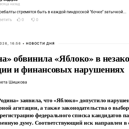
есяца назад
оебалты стремятся быть в каждой пиндосской "бочке" затычкой...
ветить
0
0
026, 16:56 •
НОВОСТИ ДНЯ
на» обвинила «Яблоко» в незак
ции и финансовых нарушениях
вета Шишкова
одина» заявила, что «Яблоко» допустило наруше
ной агитации, а также законодательства о выбор
регистрацию федерального списка кандидатов па
венную думу. Соответствующий иск направлен в с