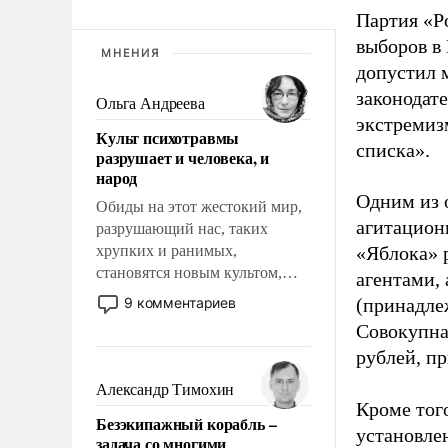
Партия «Р
выборов в
МНЕНИЯ
допустил 
законодат
Ольга Андреева
экстремиз
Культ психотравмы
списка».
разрушает и человека, и
народ
Одним из 
Обиды на этот жестокий мир,
агитацион
разрушающий нас, таких
хрупких и ранимых,
«Яблока» 
становятся новым культом,
агентами,
постепенно вытесняя и
9 комментариев
(принадле
отменяя традиционное
Совокупная
требование к человеку – быть
рублей, пр
мужественным и твердым под
ударами судьбы, брать на себя
Александр Тимохин
ответственность, помогать
Кроме тог
Безэкипажный корабль –
слабым, идти вперед и
установле
задача со многими