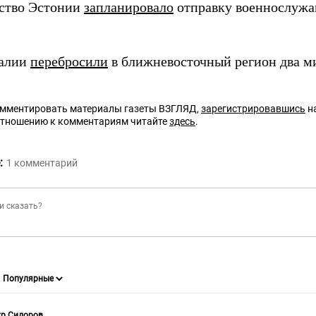
ство Эстонии
запланировало
отправку военнослужащ
талии
перебросили
в ближневосточный регион два м
омментировать материалы газеты ВЗГЛЯД,
зарегистрировавшись
на
отношению к комментариям читайте
здесь
.
:
1
комментарий
тр Сидоров