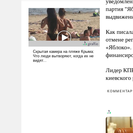
уведомлени
американские арсеналы.
партия "Я
Сложившаяся ситуация
выдвижения
означает многолетний период
уязвимости США, например,
перед Китаем.
Как писал
отмене ре
«Яблоко».
финансиро
Лидер КП
киевского
КОММЕНТАРИ