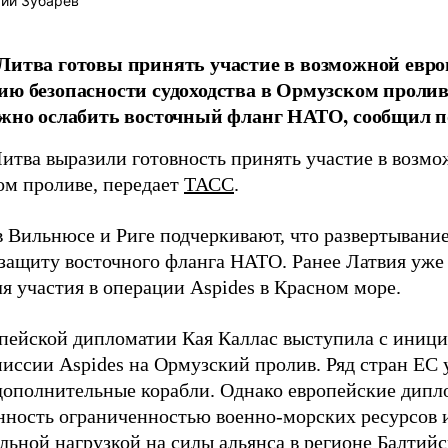
ий Зубарев
Литва готовы принять участие в возможной евро
ию безопасности судоходства в Ормузском проливе
лжно ослабить восточный фланг НАТО, сообщил по
Литва выразили готовность принять участие в возм
ом проливе, передает
ТАСС
.
в Вильнюсе и Риге подчеркивают, что развертывани
 защиту восточного фланга НАТО. Ранее Латвия уже
я участия в операции Aspides в Красном море.
опейской дипломатии Кая Каллас выступила с иниц
миссии Aspides на Ормузский пролив. Ряд стран ЕС 
дополнительные корабли. Однако европейские дип
нность ограниченностью военно-морских ресурсов 
льной нагрузкой на силы альянса в регионе Балтийс