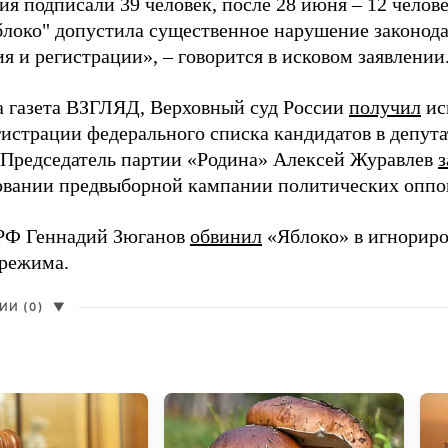
я подписали 39 человек, после 28 июня – 12 челов
блоко" допустила существенное нарушение законода
 и регистрации», – говорится в исковом заявлении
а газета ВЗГЛЯД, Верховный суд России
получил
ис
гистрации федерального списка кандидатов в депут
 Председатель партии «Родина» Алексей Журавлев
з
вании предвыборной кампании политических оппо
РФ Геннадий Зюганов
обвинил
«Яблоко» в игнорир
 режима.
И (0)
▼