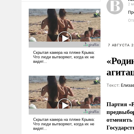
2 м
Пр
От
7 АВГУСТА 2
«Роди
агита
Tекст:
Елиза
Партия «Р
предвыбор
отменить 
Государст