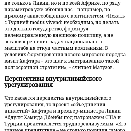
не только в Ливии, но и по всей Африке, по ряду
параметров уже обгоняя нас – например, по
прямому авиасообщению с континентом. «Искать
с Турцией modus vivendi необходимо, но делать
это должно государство, формируя
целенаправленную внешнюю политику, а не
оставляя решение задач национального
масштаба на откуп частным компаниям. В
условиях формирования нового мирового порядка
визит Хафтара – это шаг к выстраиванию такой
долгосрочной стратегии», – считает Матузов.
Перспективы внутриливийского
урегулирования
Что касается перспектив внутриливийского
урегулирования, то проект «объединения
династий» Хафтара и премьер-министра Ливии
Абдулы Хамида Дбейбы под патронажем США и
Турции представляется труднореализуемым. «Его
главное препятствие – не столько позиция самого