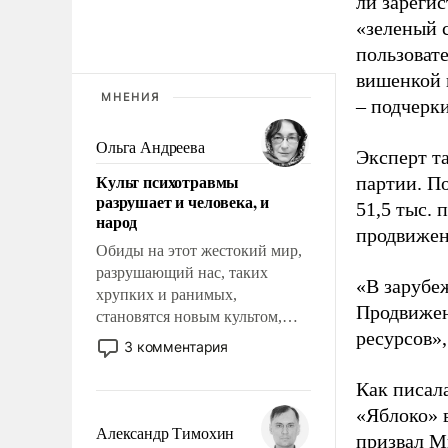
ли зареги
«зеленый 
пользовате
вишенкой 
МНЕНИЯ
– подчерк
Ольга Андреева
Эксперт т
Культ психотравмы
партии. П
разрушает и человека, и
51,5 тыс.
народ
продвижени
Обиды на этот жестокий мир,
разрушающий нас, таких
«В зарубе
хрупких и ранимых,
Продвижен
становятся новым культом,
ресурсов»,
постепенно вытесняя и
3 комментария
отменяя традиционное
требование к человеку – быть
Как писал
мужественным и твердым под
«Яблоко» 
ударами судьбы, брать на себя
Александр Тимохин
призвал
Ми