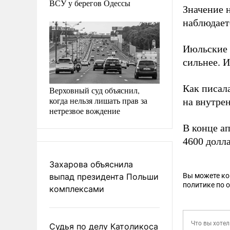
ВСУ у берегов Одессы
Значение 
наблюдает
Июльские 
сильнее. И
Как писал
Верховный суд объяснил,
когда нельзя лишать прав за
на внутре
нетрезвое вождение
В конце а
4600 долл
Захарова объяснила
выпад президента Польши
Вы можете к
политике по 
комплексами
Судья по делу Католикоса