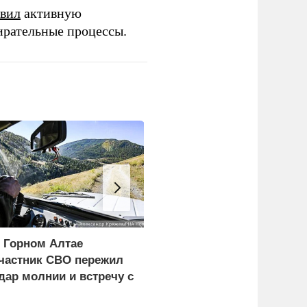
вил
активную
ирательные процессы.
 Горном Алтае
ЕС ставит украинских
частник СВО пережил
уклонистов перед
дар молнии и встречу с
выбором между
едведем
нищетой и фронтом