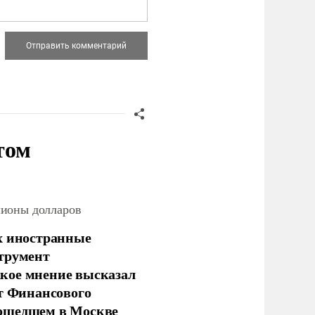
том
лионы долларов
х иностранные
струмент
кое мнение высказал
нт Финансового
рошедшем в Москве