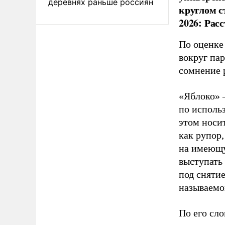
деревнях раньше россиян
круглом с
2026: Рас
По оценке
вокруг па
сомнение 
«Яблоко» 
по исполь
этом носи
как рупор
на имеющу
выступать
под снятие
называемо
По его сло