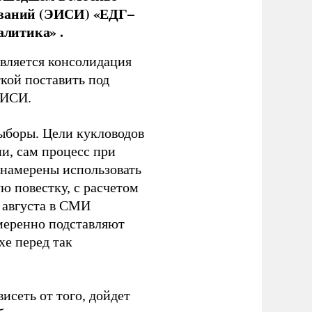
ований (ЭИСИ) «ЕДГ–
алитика» .
является консолидация
кой поставить под
ЭИСИ.
ыборы. Цели кукловодов
и, сам процесс при
 намерены использовать
ю повестку, с расчетом
 августа в СМИ
амеренно подставляют
хе перед так
висеть от того, дойдет