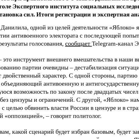
толе Экспертного института социальных исслед
становка сил. Итоги регистрации и экспертная ан
 Данилила, одной из целей деятельности «Яблоко» 
ртии антивоенного электората с последующей попыт
результаты голосования,
сообщает
Telegram-канал 
– это инструмент внешнего вмешательства в наши в
зованию партии очевидны – дестабилизация ситуаци
т двойственный характер. С одной стороны, партию
, объединяющий антивоенную и антигосударственну
юся возможность по закону после двадцатых чисел
 без цензуры и ограничений. С другой, «Яблоко» н
 с целью обвинить власти России в цензуре и в стра
й «оппозицией», – говорит политолог.
вам, какой сценарий будет избран базовым, будет за