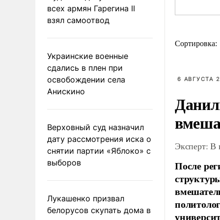
всех армян Гарегина II
взял самоотвод
Сортировка:
Украинские военные
сдались в плен при
освобождении села
6 АВГУСТА 2
Анискино
Данил
вмеша
Верховный суд назначил
дату рассмотрения иска о
Эксперт: В
снятии партии «Яблоко» с
выборов
После рег
структуры
вмешатель
Лукашенко призвал
политолог
белорусов скупать дома в
универси