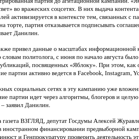
стрированная партия до агитационной кампании. «Я
свет» во вражеских соцсетях. В них выдача контент
лей активизируется в контексте тем, связанных с па
на торте, партия отказывается подписывать соглаше
ивает Данилин.
акже привел данные о масштабах информационной 
о словам политолога, с июня по начало августа был
 публикаций, посвященных «Яблоку». При этом, как
е партии активно ведется в Facebook, Instagram, Y
жных социальных сетях в эту кампанию уже вложе
ие партии идет через алгоритмы, блогеров и целу
 – заявил Данилин.
а газета ВЗГЛЯД, депутат Госдумы Алексей Журавл
в иностранном финансировании предвыборной кам
нюст и Генпрокуратуру проверить деятельность э