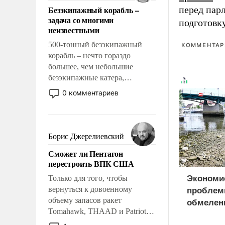
ответственность, помогать
Безэкипажный корабль –
перед пар
слабым, идти вперед и
задача со многими
подготовк
адаптироваться.
неизвестными
500-тонный безэкипажный
КОММЕНТАРИ
корабль – нечто гораздо
большее, чем небольшие
безэкипажные катера,
применение которых уже
0 комментариев
стало обыденностью. Задача по
созданию такого корабля очень
сложна и амбициозна. Однако
и ее реализация радикально
Борис Джерелиевский
поднимет наши боевые
Сможет ли Пентагон
возможности.
перестроить ВПК США
Только для того, чтобы
Экономи
вернуться к довоенному
проблем
объему запасов ракет
обмелен
Tomahawk, THAAD и Patriot
США потребуется более трех