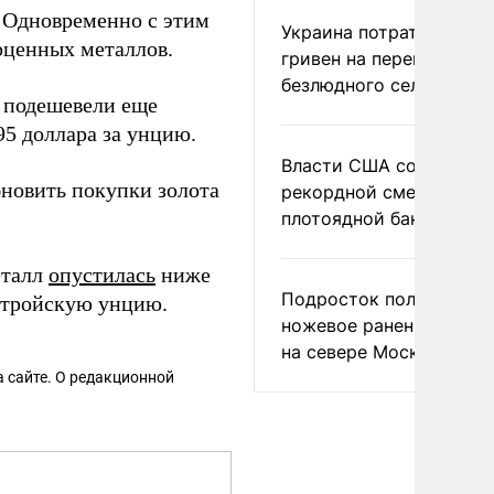
. Одновременно с этим
Украина потратила 1 мл
оценных металлов.
гривен на переименова
безлюдного села
е подешевели еще
95 доллара за унцию.
Власти США сообщили 
новить покупки золота
рекордной смертности 
плотоядной бактерии
еталл
опустилась
ниже
Подросток получил
а тройскую унцию.
ножевое ранение в дра
на севере Москвы
 сайте. О редакционной