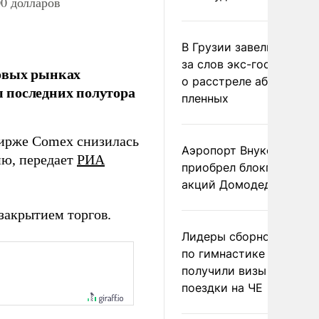
00 долларов
В Грузии завели дело и
за слов экс-госминист
ровых рынках
о расстреле абхазских
 последних полутора
пленных
бирже Comex снизилась
Аэропорт Внуково
ию, передает
РИА
приобрел блокпакет
акций Домодедово
закрытием торгов.
Лидеры сборной Росси
по гимнастике не
получили визы для
поездки на ЧЕ