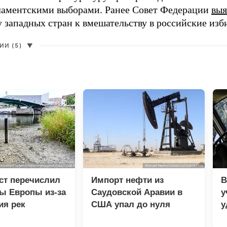
ламентскими выборами. Ранее Совет Федерации
выя
у западных стран к вмешательству в российские изб
И (5)
▼
ст перечислил
Импорт нефти из
В
ы Европы из-за
Саудовской Аравии в
у
ия рек
США упал до нуля
у
м