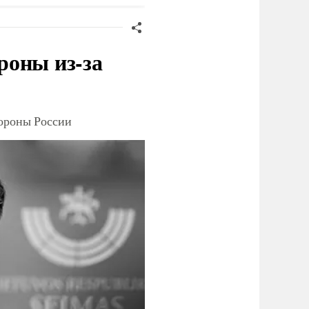
роны из-за
тороны России