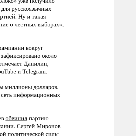
блоко» уже получило
а для русскоязычных
ртией. Ну и такая
ние о честных выборах»,
кампании вокруг
о зафиксировано около
 отмечает Данилин,
ouTube и Telegram.
ны миллионы долларов.
ю сеть информационных
ев
обвинил
партию
пании. Сергей Миронов
той политической силы