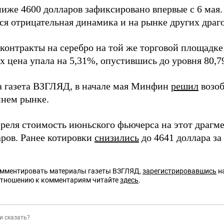
ниже 4600 долларов зафиксировано впервые с 6 мая
ся отрицательная динамика и на рынке других драг
контракты на серебро на той же торговой площадк
х цена упала на 5,31%, опустившись до уровня 80,7
а газета ВЗГЛЯД, в начале мая Минфин
решил
возоб
ннем рынке.
преля стоимость июньского фьючерса на этот драгм
аров. Ранее котировки
снизились
до 4641 доллара з
омментировать материалы газеты ВЗГЛЯД,
зарегистрировавшись
на
отношению к комментариям читайте
здесь
.