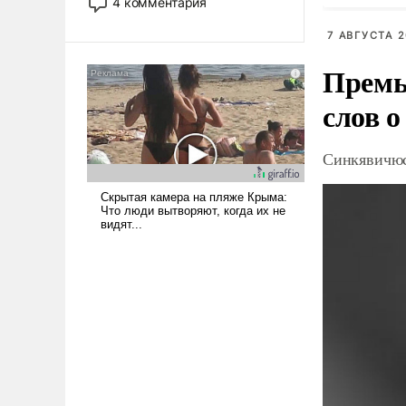
4 комментария
лет. Даже небольшая война с
Ираном опустошила
7 АВГУСТА 2
американские арсеналы.
Премь
Сложившаяся ситуация
означает многолетний период
слов о
уязвимости США, например,
перед Китаем.
Синкявичюс