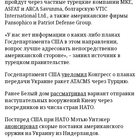
пройдут через частные турецкие компании MKE,
ASFAT и ARCA Savunma, болгарскую VTIC
International Ltd., а также американские фирмы
Pansophico и Patriot Defense Group.
«У нас нет информации о каких-либо планах
Госдепартамента США в этом направлении,
вопрос лучше адресовать непосредственно
американской стороне», – заявил источник в
турецком правительстве.
Госдепартамент США
уведомил
Конгресс о планах
передачи Украине ракет ATACMS через Турцию.
Ранее Белый дом
рассматривал
вариант отправки
наступательных вооружений Киеву через
посредников из числа стран НАТО.
Постпред США при НАТО Мэтью Уитэкер
анонсировал
скорые поставки американского
оружия на Украину из Нидерландов.