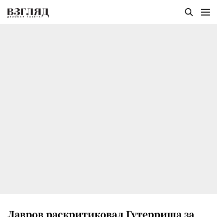
Лавров раскритиковал Гутерриша за