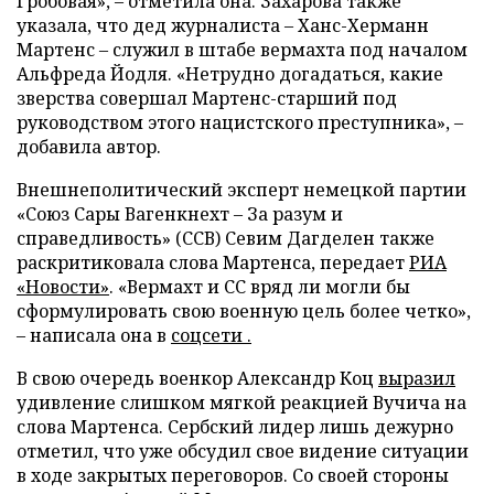
Гробовая», – отметила она. Захарова также
указала, что дед журналиста – Ханс-Херманн
Мартенс – служил в штабе вермахта под началом
Альфреда Йодля. «Нетрудно догадаться, какие
зверства совершал Мартенс-старший под
руководством этого нацистского преступника», –
добавила автор.
Внешнеполитический эксперт немецкой партии
«Союз Сары Вагенкнехт – За разум и
справедливость» (ССВ) Севим Дагделен также
раскритиковала слова Мартенса, передает
РИА
«Новости»
. «Вермахт и СС вряд ли могли бы
сформулировать свою военную цель более четко»,
– написала она в
соцсети .
В свою очередь военкор Александр Коц
выразил
удивление слишком мягкой реакцией Вучича на
слова Мартенса. Сербский лидер лишь дежурно
отметил, что уже обсудил свое видение ситуации
в ходе закрытых переговоров. Со своей стороны