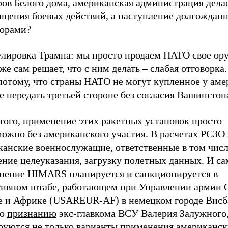
ов Белого дома, американская администрация делае
ащения боевых действий, а наступление долгождан
горами?
лировка Трампа: мы просто продаем НАТО свое ору
же сам решает, что с ним делать – слабая отговорка
 потому, что страны НАТО не могут купленное у ам
 передать третьей стороне без согласия Вашингтон
того, применение этих ракетных установок просто
ожно без американского участия. В расчетах РСЗО 
канские военнослужащие, ответственные в том числ
ние целеуказания, загрузку полетных данных. И са
нение HIMARS планируется и санкционируется в
тивном штабе, работающем при Управлении армии
е и Африке (USAREUR-AF) в немецком городе Висб
по
признанию
экс-главкома ВСУ Валерия Залужного
руются не только варианты применения американски