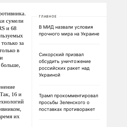
ротивника.
ГЛАВНОЕ
ки сумели
В МИД назвали условия
RS и 68
прочного мира на Украине
ользуемых
 только за
только в
Сикорский призвал
ли
обсудить уничтожение
 больше,
российских ракет над
Украиной
енение
Так, 16 и
Трамп прокомментировал
ехнологий
просьбы Зеленского о
ивником,
поставках противоракет
время их