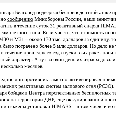
января Белгород подвергся беспрецедентной атаке п
сно
сообщению
Минобороны России, наши зенитчи
ватить в течение суток 31 реактивный снаряд HIMA
самолетного типа. Если учесть, что стоимость исп
M30 и M31 – около 170 тыс. долларов за единицу, то
а было потрачено более 5 млн долларов. Но дело не 
 в течение прошедшего года пуски этих ракет носи
ный характер. А тут за один день их израсходовали
 несколько месяцев.
ледние дни противник заметно активизировал прим
анских реактивных систем залпового огня (РСЗО). 
варя бойцами Центра перспективных беспилотных т
кон» на территории ДНР, еще оккупированной прот
уничтожены установки HIMARS – в том числе и во 