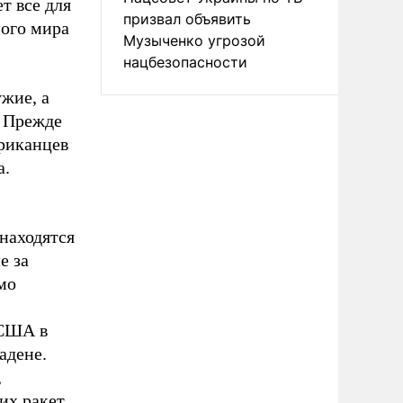
т все для
призвал объявить
ного мира
Музыченко угрозой
нацбезопасности
жие, а
. Прежде
ериканцев
а.
находятся
е за
мо
 США в
адене.
,
х ракет,