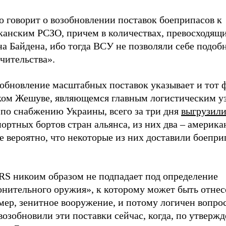
о говорит о возобновлении поставок боеприпасов к
канским РСЗО, причем в количествах, превосходящ
а Байдена, ибо тогда ВСУ не позволяли себе подоб
чительства».
обновление масштабных поставок указывает и тот ф
ком Жешуве, являющемся главным логистическим у
по снабжению Украины, всего за три дня
выгрузили
ортных бортов стран альянса, из них два – америка
 вероятно, что некоторые из них доставили боепри
S никоим образом не подпадает под определение
онительного оружия», к которому может быть отнес
мер, зенитное вооружение, и потому логичен вопро
озобновили эти поставки сейчас, когда, по утверж