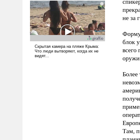
спикер
прекр
не за 
Форму
блок у
всего
оружие
Более 
невозм
амери
получе
приме
опера
Европ
Там, 
плани