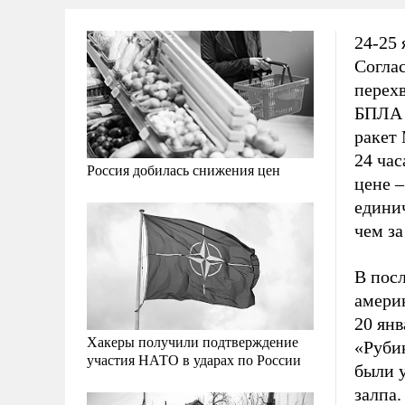
24-25 
Согла
перех
БПЛА 
ракет 
24 час
Россия добилась снижения цен
цене –
единич
чем за
В пос
америк
20 ян
Хакеры получили подтверждение
«Руби
участия НАТО в ударах по России
были 
залпа.