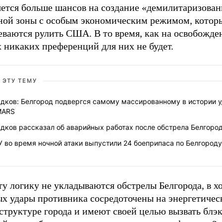
яется больше шансов на создание «демилитаризова
ной зоны с особым экономическим режимом, котор
еваются рулить США. В то время, как на освобожд
 никаких преференций для них не будет.
 ЭТУ ТЕМУ
адков: Белгород подвергся самому массированному в истории у
MARS
дков рассказал об аварийных работах после обстрела Белгоро
 во время ночной атаки выпустили 24 боеприпаса по Белгороду
ту логику не укладываются обстрелы Белгорода, в х
ых удары противника сосредоточены на энергетичес
труктуре города и имеют своей целью вызвать блэк