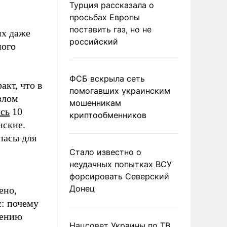
Турция рассказала о
просьбах Европы
поставить газ, но не
их даже
российский
ного
ФСБ вскрыла сеть
акт, что в
помогавших украинским
злом
мошенникам
сь
10
криптообменников
нские.
пасы для
Стало известно о
неудачных попытках ВСУ
форсировать Северский
Донец
ено,
с: почему
дению
Нацсовет Украины по ТВ