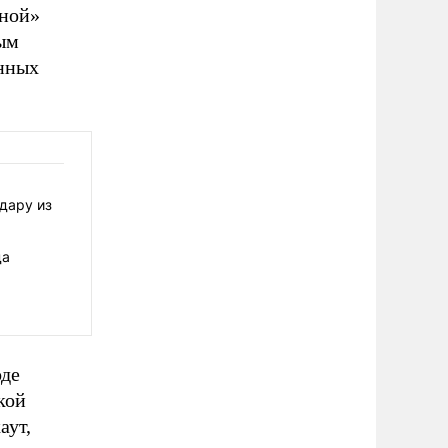
нной»
ым
енных
дару из
да
оде
кой
аут,