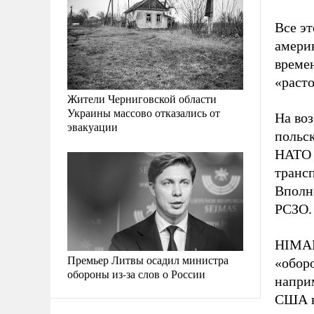
Все эт
амери
времен
«расто
Жители Черниговской области
Украины массово отказались от
На воз
эвакуации
польс
НАТО 
трансп
Вполне
РСЗО.
HIMAR
Премьер Литвы осадил министра
«обор
обороны из-за слов о России
напри
США в