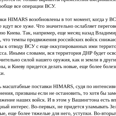
вообще все операции ВСУ.
вки HIMARS возобновлены в тот момент, когда у ВС
 идут все хуже. Что значительно ослабляет перего
ию Киева. Так, например, еще месяц назад Владим
, что темпы продвижения российских войск снижаю
ы к отводу ВСУ с еще оккупированных ими террит
сса. Иными словами, вся территория ДНР будет осв
ительно силой нашего оружия, как и земли в други
ы, и Киеву придется делать новые, еще более боле
ки.
ть масштабные поставки HIMARS, судя по интенсив
ения, призваны если не остановить, то хотя бы за
ижение наших войск. И в этом у Вашингтона есть в
ный интерес. Во-первых, не придется уламывать Зе
ые, еще более тяжелые для него, уступки. Во-вторы