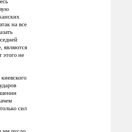
есь
овую
иканских
так на все
азать
оседней
е, являются
 этого не
 киевского
 ударов
ошении
зачем
только сил
е им русло,