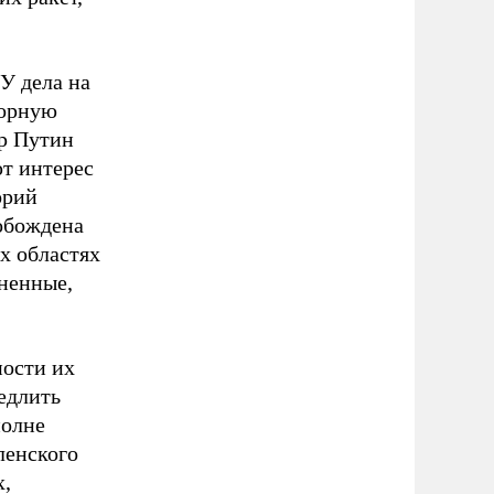
У дела на
ворную
ир Путин
т интерес
орий
обождена
х областях
зненные,
ности их
медлить
полне
ленского
х,