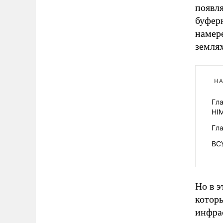
появл
буфер
намер
землях
НА
Гл
HI
Гла
ВСУ
Но в э
котор
инфрас