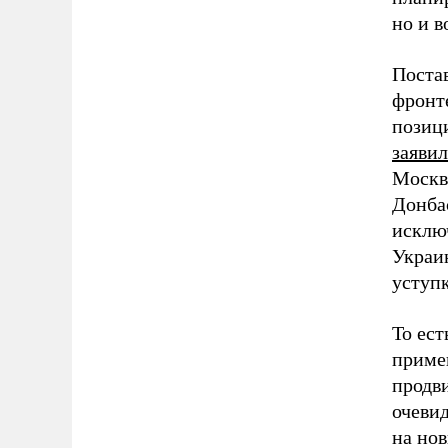
но и 
Поста
фронте
позиц
заявил
Москв
Донба
исключ
Украин
уступ
То ес
примен
продв
очевид
на нов