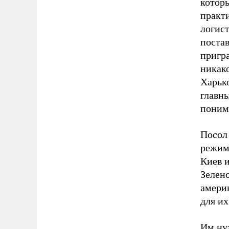
которы
практ
логис
постав
пригра
никак
Харько
главн
поним
Посол
режим
Киев и
Зелен
америк
для и
Им нуж