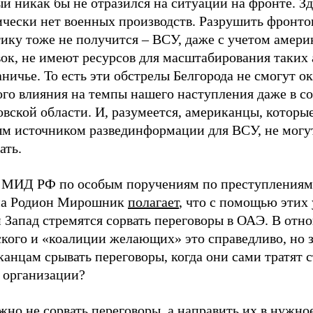
й никак бы не отразился на ситуации на фронте. Зд
ически нет военных производств. Разрушить фронт
тику тоже не получится – ВСУ, даже с учетом амер
ок, не имеют ресурсов для масштабирования таких а
ничье. То есть эти обстрелы Белгорода не смогут ок
ого влияния на темпы нашего наступления даже в с
вской области. И, разумеется, американцы, которы
ым источником развединформации для ВСУ, не могут
ать.
 МИД РФ по особым поручениям по преступлениям
а Родион Мирошник
полагает
, что с помощью этих
 Запад стремятся сорвать переговоры в ОАЭ. В отн
ского и «коалиции желающих» это справедливо, но 
анцам срывать переговоры, когда они сами тратят с
х организации?
но не сорвать переговоры, а направить их в нужно