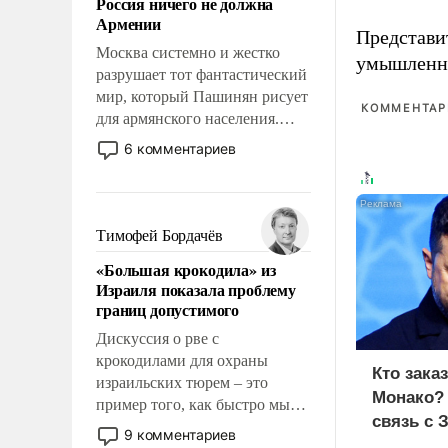
Россия ничего не должна
уязвимости США, например,
Армении
перед Китаем.
Представи
Москва системно и жестко
умышленн
разрушает тот фантастический
мир, который Пашинян рисует
КОММЕНТАРИ
для армянского населения.
Мир, где этому населению все
6 комментариев
должны просто по
определению, где его
политические прожекты будут
беспрекословно оплачиваться
Тимофей Бордачёв
за счет российских
«Большая крокодила» из
налогоплательщиков и где за
Израиля показала проблему
свои поступки не нужно
границ допустимого
отвечать.
Дискуссия о рве с
крокодилами для охраны
Кто зака
израильских тюрем – это
Монако?
пример того, как быстро мы
связь с 
двигаемся по пути
9 комментариев