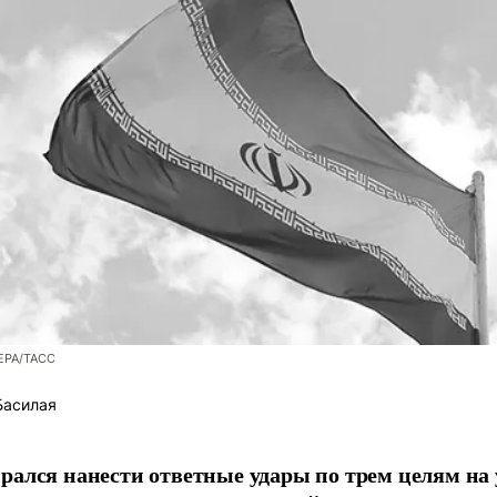
/EPA/ТАСС
Басилая
рался нанести ответные удары по трем целям на