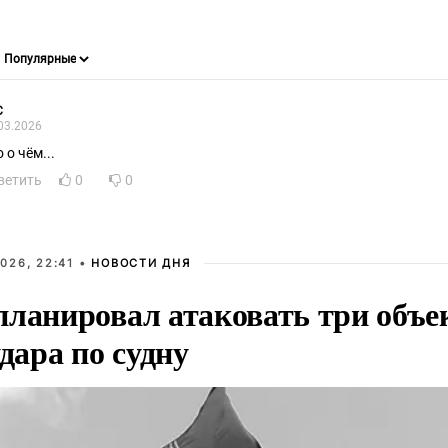
С
03.2026
 о чём...
ветить
0
0
026, 22:41 •
НОВОСТИ ДНЯ
планировал атаковать три объе
удара по судну