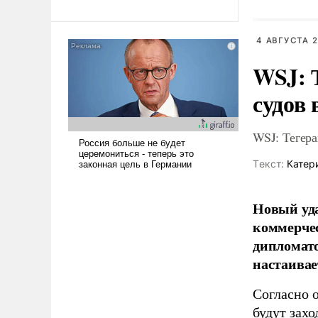
революционных изменений.
То, что несколько лет назад
было образом для
4 АВГУСТА 2
псевдонаучной фантастики,
стало всерьез обсуждаемой
WSJ: 
идеей.
судов 
WSJ: Тегера
Tекст:
Катер
Новый уда
коммерчес
дипломато
настаивае
Согласно 
будут захо