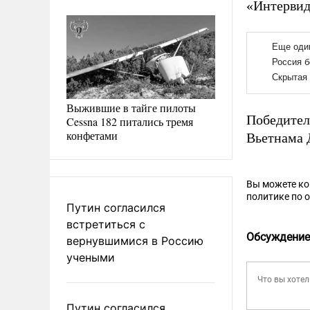
«Интервиде
Выжившие в тайге пилоты
Победител
Cessna 182 питались тремя
конфетами
Вьетнама 
Вы можете к
политике по 
Путин согласился
встретиться с
Обсуждение
вернувшимися в Россию
учеными
Путин согласился