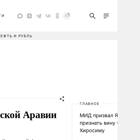
ТИ
НЕФТЬ И РУБЛЬ
ГЛАВНОЕ
вской Аравии
МИД призвал Японию
признать вину США за
Хиросиму