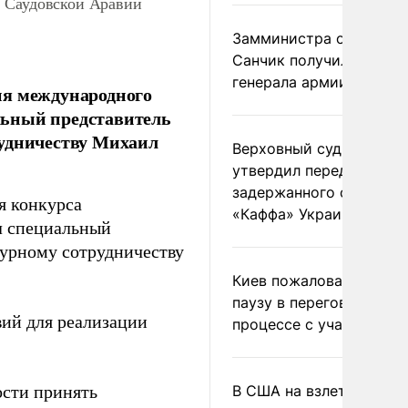
в Саудовской Аравии
Замминистра обороны
Санчик получил звание
генерала армии
ия международного
льный представитель
рудничеству Михаил
Верховный суд Швеции
утвердил передачу
задержанного сухогруз
я конкурса
«Каффа» Украине
л специальный
турному сотрудничеству
Киев пожаловался на
паузу в переговорном
вий для реализации
процессе с участием 
ости принять
В США на взлете разби