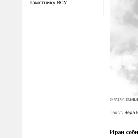
памятнику ВСУ
@ FAZRY ISMAIL
Tекст:
Вера 
Иран соби