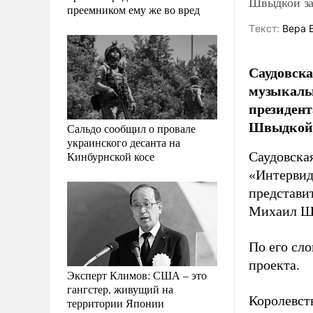
Швыдкой за
преемником ему же во вред
Tекст:
Вера 
Саудовска
музыкаль
президент
Швыдкой
Сальдо сообщил о провале
украинского десанта на
Кинбурнской косе
Саудовска
«Интервид
представи
Михаил Ш
По его сло
проекта.
Эксперт Климов: США – это
гангстер, живущий на
Королевст
территории Японии