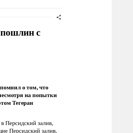
 пошлин с
помнил о том, что
несмотря на попытки
этом Тегеран
в Персидский залив,
ющие Персидский залив,