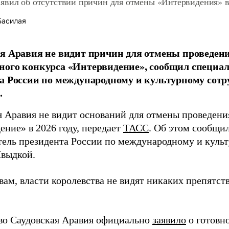
явил об отсутствии причин для отмены «Интервидения» 
Басилая
я Аравия не видит причин для отмены проведен
ного конкурса «Интервидение», сообщил специа
а России по международному и культурному сот
.
я Аравия не видит оснований для отмены проведени
ение» в 2026 году, передает
ТАСС
. Об этом сообщи
тель президента России по международному и куль
выдкой.
вам, власти королевства не видят никаких препятст
во Саудовская Аравия официально
заявило
о готовн