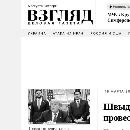
6 августа, четверг
Новость ч
МЧС: Кру
Симфероп
УКРАИНА
АТАКА НА ИРАН
РОССИЯ И США
19 МАРТА 20
Швыдк
прове
Трамп определился с