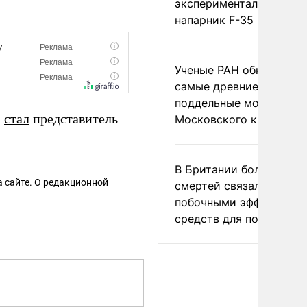
экспериментальный др
напарник F-35
Ученые РАН обнаружил
самые древние
поддельные монеты
»
стал
представитель
Московского княжеств
В Британии более ста
 сайте. О редакционной
смертей связали с
побочными эффектами
средств для похудения