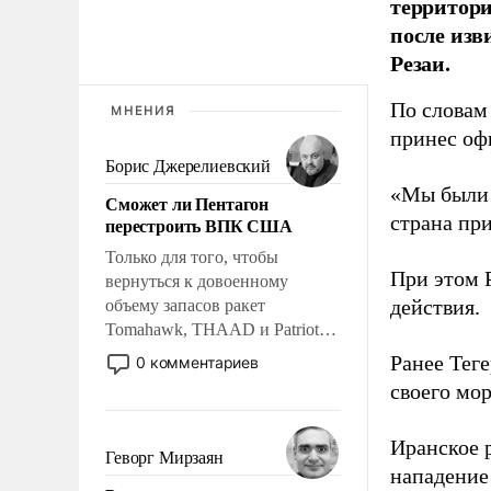
территори
после изв
Резаи.
По словам 
МНЕНИЯ
принес оф
Борис Джерелиевский
«Мы были г
Сможет ли Пентагон
страна при
перестроить ВПК США
Только для того, чтобы
При этом 
вернуться к довоенному
действия.
объему запасов ракет
Tomahawk, THAAD и Patriot
США потребуется более трех
Ранее Тег
0 комментариев
лет. Даже небольшая война с
своего мор
Ираном опустошила
американские арсеналы.
Иранское 
Сложившаяся ситуация
Геворг Мирзаян
нападение
означает многолетний период