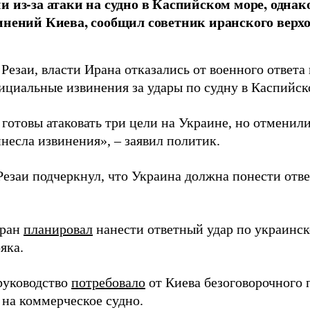
и из-за атаки на судно в Каспийском море, однак
инений Киева, сообщил советник иранского верх
Резаи, власти Ирана отказались от военного ответа 
ициальные извинения за удары по судну в Каспийск
отовы атаковать три цели на Украине, но отменили 
несла извинения», – заявил политик.
Резаи подчеркнул, что Украина должна понести отве
еран
планировал
нанести ответный удар по украинск
яка.
руководство
потребовало
от Киева безоговорочного 
 на коммерческое судно.