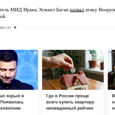
тель МИД Ирана Эсмаил Багаи
назвал
атаку Воору
ой.
И (2)
▼
i
i
зал взрыв в
Где в России проще
В
 Появилась
всего купить квартиру:
н
Зеленским
неожиданный рейтинг
н
с