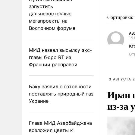
запустить
дальневосточные
Сортировка:
мегапроекты на
Восточном форуме
АВ
19.
Кто
МИД назвал высылку экс-
От
главы бюро RT из
Франции расправой
3 АВГУСТА 2
Баку заявил о готовности
Иран 
поставлять природный газ
Украине
из-за 
Глава МИД Азербайджана
возложил цветы к