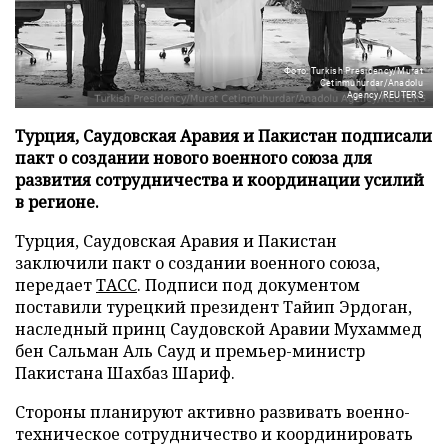
Фото: Turkish Presidency/Murat
Cetinmuhurdar/Anadolu
Agency/REUTERS
Турция, Саудовская Аравия и Пакистан подписали
пакт о создании нового военного союза для
развития сотрудничества и координации усилий
в регионе.
Турция, Саудовская Аравия и Пакистан
заключили пакт о создании военного союза,
передает
ТАСС
. Подписи под документом
поставили турецкий президент Тайип Эрдоган,
наследный принц Саудовской Аравии Мухаммед
бен Сальман Аль Сауд и премьер-министр
Пакистана Шахбаз Шариф.
Стороны планируют активно развивать военно-
техническое сотрудничество и координировать