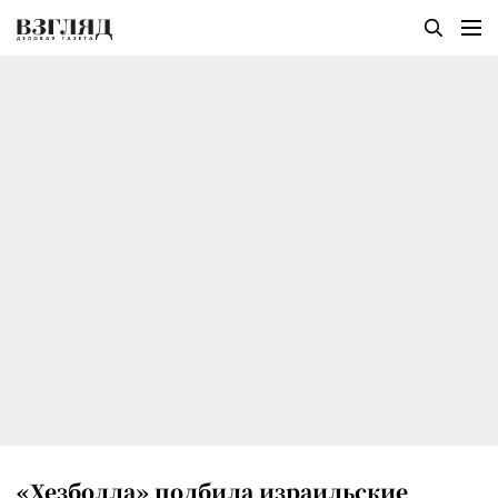
«Хезболла» подбила израильские