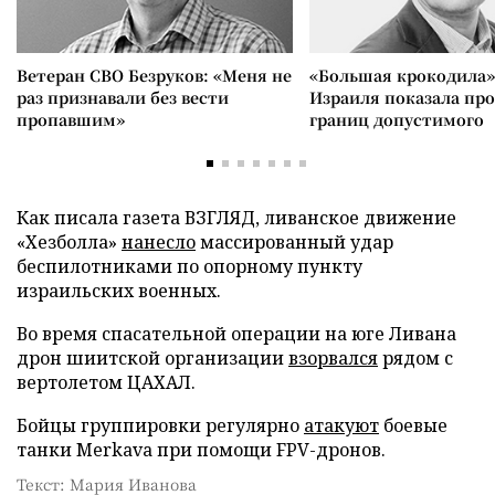
Ветеран СВО Безруков: «Меня не
«Большая крокодила»
раз признавали без вести
Израиля показала пр
пропавшим»
границ допустимого
Как писала газета ВЗГЛЯД, ливанское движение
«Хезболла»
нанесло
массированный удар
беспилотниками по опорному пункту
израильских военных.
Во время спасательной операции на юге Ливана
дрон шиитской организации
взорвался
рядом с
вертолетом ЦАХАЛ.
Бойцы группировки регулярно
атакуют
боевые
танки Merkava при помощи FPV-дронов.
Текст: Мария Иванова