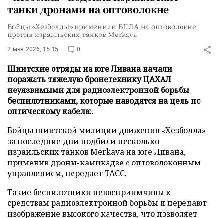
танки дронами на оптоволокне
Бойцы «Хезболлы» применили БПЛА на оптоволокне
против израильских танков Merkava
2 мая 2026, 15:15
0
Шиитские отряды на юге Ливана начали
поражать тяжелую бронетехнику ЦАХАЛ
неуязвимыми для радиоэлектронной борьбы
беспилотниками, которые наводятся на цель по
оптическому кабелю.
Бойцы шиитской милиции движения «Хезболла»
за последние дни подбили несколько
израильских танков Merkava на юге Ливана,
применив дроны-камикадзе с оптоволоконным
управлением, передает
ТАСС
.
Такие беспилотники невосприимчивы к
средствам радиоэлектронной борьбы и передают
изображение высокого качества, что позволяет