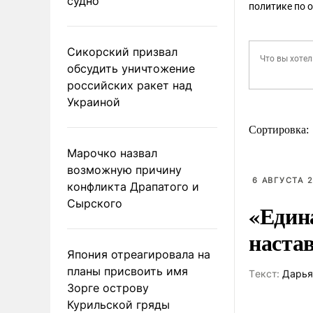
судно
политике по 
Сикорский призвал
обсудить уничтожение
российских ракет над
Украиной
Сортировка:
Марочко назвал
возможную причину
6 АВГУСТА 2
конфликта Драпатого и
Сырского
«Един
наста
Япония отреагировала на
планы присвоить имя
Tекст:
Дарья
Зорге острову
Курильской гряды