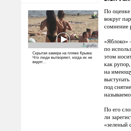
оплачиваться за счет
российских
По оценке
налогоплательщиков и где
вокруг па
Еревану за свои поступки не
сомнение 
нужно отвечать.
«Яблоко» 
по исполь
этом носи
как рупор
на имеющу
выступать
под снятие
называемо
По его сло
ли зареги
«зеленый 