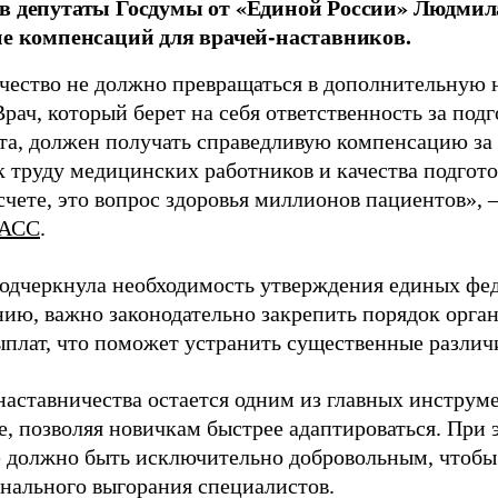
в депутаты Госдумы от «Единой России» Людми
ие компенсаций для врачей-наставников.
чество не должно превращаться в дополнительную
Врач, который берет на себя ответственность за под
та, должен получать справедливую компенсацию за э
 труду медицинских работников и качества подготов
чете, это вопрос здоровья миллионов пациентов», 
АСС
.
одчеркнула необходимость утверждения единых фед
нию, важно законодательно закрепить порядок орга
ыплат, что поможет устранить существенные различ
наставничества остается одним из главных инструм
, позволяя новичкам быстрее адаптироваться. При 
 должно быть исключительно добровольным, чтобы 
нального выгорания специалистов.