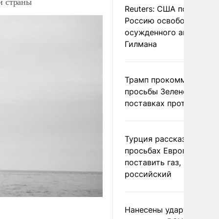
и страны
Reuters: США попросил
Россию освободить
осужденного американ
Гилмана
Трамп прокомментиров
просьбы Зеленского о
поставках противораке
Турция рассказала о
просьбах Европы
поставить газ, но не
российский
Нанесены удары по