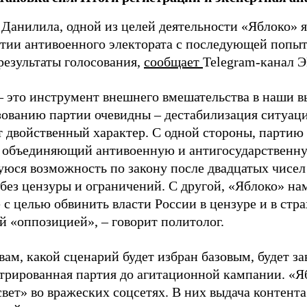
 Данилила, одной из целей деятельности «Яблоко» 
ртии антивоенного электората с последующей попыт
результаты голосования,
сообщает
Telegram-канал 
– это инструмент внешнего вмешательства в наши в
зованию партии очевидны – дестабилизация ситуаци
т двойственный характер. С одной стороны, партию
, объединяющий антивоенную и антигосударственну
юся возможность по закону после двадцатых чисел
 без цензуры и ограничений. С другой, «Яблоко» н
 с целью обвинить власти России в цензуре и в стра
й «оппозицией», – говорит политолог.
вам, какой сценарий будет избран базовым, будет за
стрированная партия до агитационной кампании. «Я
свет» во вражеских соцсетях. В них выдача контент