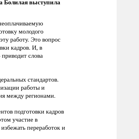
ла Болилая выступила
 неоплачиваемую
готовку молодого
ту работу. Это вопрос
ки кадров. И, в
– приводит слова
еральных стандартов.
низации работы и
ия между регионами.
ентов подготовки кадров
этом участие в
избежать переработок и