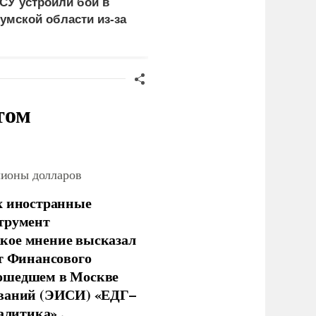
СУ устроили бой в
проблемы Европы из-з
умской области из-за
обмеления рек
езертирства
том
лионы долларов
х иностранные
струмент
кое мнение высказал
нт Финансового
рошедшем в Москве
ований (ЭИСИ) «ЕДГ–
алитика» .