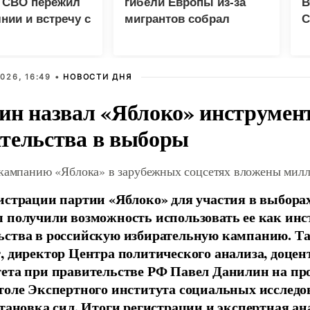
к СВО пережил
гибели Европы из-за
В
нии и встречу с
мигрантов собрал
С
м
миллион просмотров в
д
X
026, 16:49 •
НОВОСТИ ДНЯ
ин назвал «Яблоко» инструмен
тельства в выборы
 кампанию «Яблока» в зарубежных соцсетях вложены мил
истрации партии «Яблоко» для участия в выбора
 получили возможность использовать ее как ин
ства в российскую избирательную кампанию. Та
, директор Центра политического анализа, доце
тета при правительстве РФ Павел Данилин на п
толе Экспертного института социальных исслед
становка сил. Итоги регистрации и экспертная ан