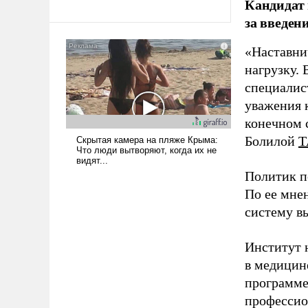
Кандидат 
за введен
«Наставни
нагрузку. 
специалис
уважения к
конечном с
Болилой
Т
Политик п
По ее мне
систему в
Институт 
в медицине
программе
профессио