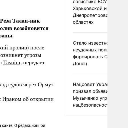
логистике ВСУ в
Харьковской и
Днепропетровской
Реза Талаи-ник
областях
ролив возобновится
раны.
Стало известно о
кий пролив) после
неудачных попытках ВС
возникнет угрозы
форсировать Северски
во
Tasnim
, передает
Донец
ход судов через Ормуз.
Нацсовет Украины по Т
призвал объявить
Музыченко угрозой
с Ираном об открытии
нацбезопасности
 сайте. О редакционной