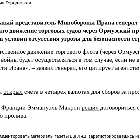
ия Городецкая
ный представитель Минобороны Ирана генерал 
что движение торговых судов через Ормузский п
и условии отсутствия угрозы для безопасности ст
тственное движение торгового флота (через Ормузс
войны будет осуществляться в том случае, если не 
ти Ирана», – заявил генерал, его цитирует агентст
ан
открыл
счета в четырех валютах для сборов за про
т Франции Эммануэль Макрон
решил
договориться 
о пролива.
омментировать материалы газеты ВЗГЛЯД,
зарегистрировавшись
на