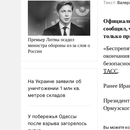
Tекст:
Валер
Официаль
сообщил, 
только пр
Премьер Литвы осадил
министра обороны из-за слов о
«Беспрепя
России
окончания 
безопаснос
ТАСС
.
На Украине заявили об
Ранее Ир
уничтожении 1 млн кв.
метров складов
Президен
Ормузског
У побережья Одессы
после взрыва загорелось
Вы можете к