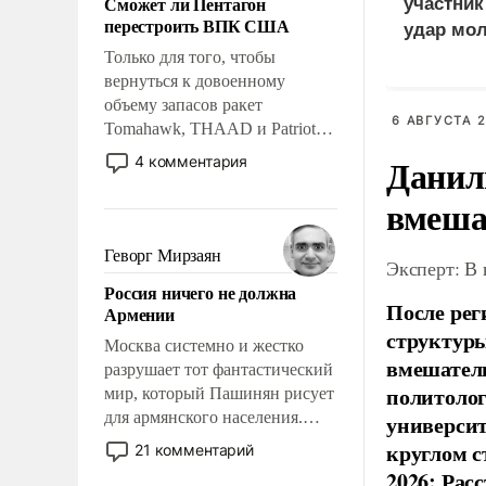
Сможет ли Пентагон
участни
слабым, идти вперед и
перестроить ВПК США
удар мол
адаптироваться.
медведе
Только для того, чтобы
вернуться к довоенному
объему запасов ракет
6 АВГУСТА 2
Tomahawk, THAAD и Patriot
США потребуется более трех
Данил
4 комментария
лет. Даже небольшая война с
Ираном опустошила
вмеша
американские арсеналы.
Сложившаяся ситуация
Геворг Мирзаян
Эксперт: В
означает многолетний период
Россия ничего не должна
уязвимости США, например,
После рег
Армении
перед Китаем.
структуры
Москва системно и жестко
вмешатель
разрушает тот фантастический
политолог
мир, который Пашинян рисует
для армянского населения.
универси
Мир, где политические
круглом с
21 комментарий
прожекты будут безусловно
2026: Рас