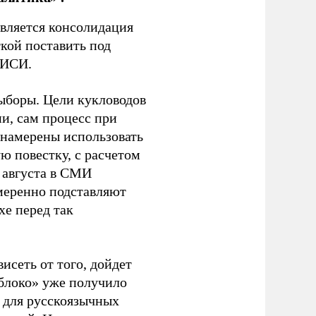
является консолидация
кой поставить под
ЭИСИ.
ыборы. Цели кукловодов
и, сам процесс при
 намерены использовать
ю повестку, с расчетом
 августа в СМИ
амеренно подставляют
хе перед так
висеть от того, дойдет
блоко» уже получило
а для русскоязычных