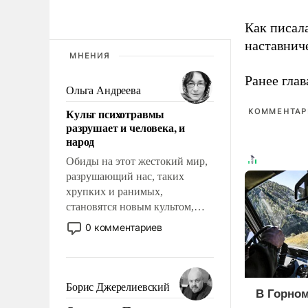
Как писал
наставнич
МНЕНИЯ
Ранее глав
Ольга Андреева
Культ психотравмы
КОММЕНТАРИ
разрушает и человека, и
народ
Обиды на этот жестокий мир,
разрушающий нас, таких
хрупких и ранимых,
становятся новым культом,
постепенно вытесняя и
0 комментариев
отменяя традиционное
требование к человеку – быть
мужественным и твердым под
ударами судьбы, брать на себя
Борис Джерелиевский
В Горном
ответственность, помогать